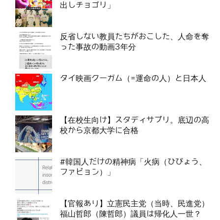
出しチョゴリ」
反省しない教員たちがおこした、人命を奪
った事故の動画3年分
タイ映画クーガム（=運命の人）と日本人
【在校生向け】スタディサプリ。底辺の高
校から京都大学に合格
#韓国人だけの精神病「火病（ひびょう、
ファビョン）」
【官報あり】立憲民主党（当時、民進党）
福山哲郎（陳哲郎）議員は帰化人一世？