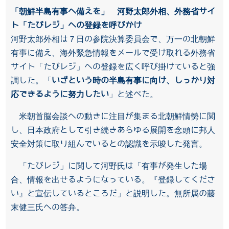
「朝鮮半島有事へ備えを」 河野太郎外相、外務省サイ
ト「たびレジ」への登録を呼びかけ
河野太郎外相は７日の参院決算委員会で、万一の北朝鮮
有事に備え、海外緊急情報をメールで受け取れる外務省
サイト「たびレジ」への登録を広く呼び掛けていると強
調した。「
いざという時の半島有事に向け、しっかり対
応できるように努力したい
」と述べた。
米朝首脳会談への動きに注目が集まる北朝鮮情勢に関
し、日本政府として引き続きあらゆる展開を念頭に邦人
安全対策に取り組んでいるとの認識を示唆した発言。
「たびレジ」に関して河野氏は「有事が発生した場
合、情報を出せるようになっている。『登録してくださ
い』と宣伝しているところだ」と説明した。無所属の藤
末健三氏への答弁。