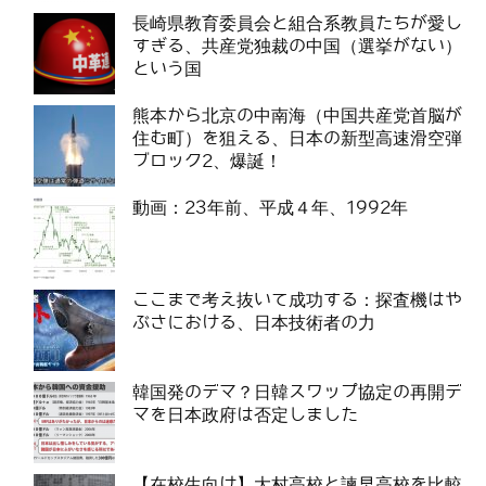
長崎県教育委員会と組合系教員たちが愛し
すぎる、共産党独裁の中国（選挙がない）
という国
熊本から北京の中南海（中国共産党首脳が
住む町）を狙える、日本の新型高速滑空弾
ブロック2、爆誕！
動画：23年前、平成４年、1992年
ここまで考え抜いて成功する：探査機はや
ぶさにおける、日本技術者の力
韓国発のデマ？日韓スワップ協定の再開デ
マを日本政府は否定しました
【在校生向け】大村高校と諫早高校を比較