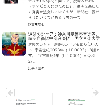
それぞれの学問と同じで、読者のために
（学問だと人類のために）、事実を基にし
て真実を追究してゆくのが、新聞社に課せ
られたいくつかあるうちの一つ...
記事を読む
逆襲のシャア：神奈川県警察音楽隊、
航空自衛隊中部音楽隊、国立音楽大学
逆襲のシャア 逆襲のシャアを知らない人
へ 宇宙世紀0093年（U.C.0093）の話で
す。 宇宙世紀1年（U.C.0001）＝令和
27...
記事を読む