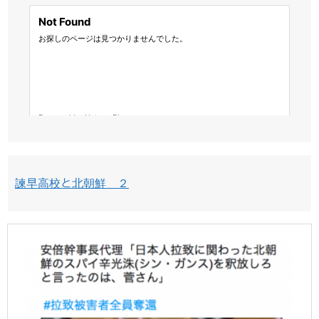
諫早高校と北朝鮮 ２