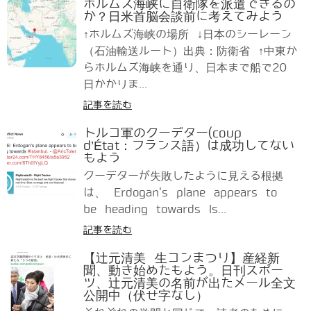
ホルムズ海峡に自衛隊を派遣できるの
か？日米首脳会談前に考えてみよう
↑ホルムズ海峡の場所 ↓日本のシーレーン
（石油輸送ルート）出典：防衛省 ↑中東か
らホルムズ海峡を通り、日本まで船で20
日かかりま...
記事を読む
トルコ軍のクーデター(coup
d’État：フランス語）は成功してない
もよう
クーデターが失敗したように見える根拠
は、 Erdogan's plane appears to
be heading towards Is...
記事を読む
【辻元清美 生コンまつり】産経新
聞、動き始めたもよう。日刊スポー
ツ、辻元清美の名前が出たメール全文
公開中（伏せ字なし）