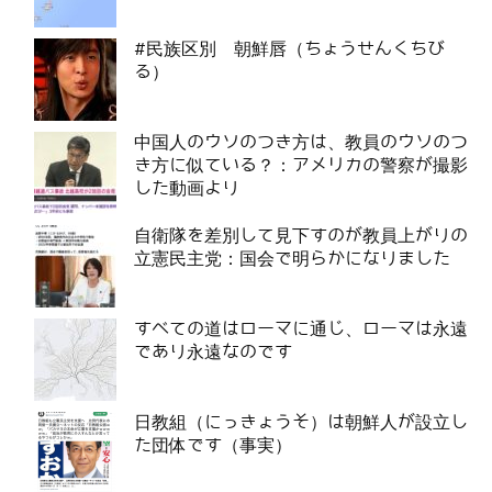
#民族区別 朝鮮唇（ちょうせんくちび
る）
中国人のウソのつき方は、教員のウソのつ
き方に似ている？：アメリカの警察が撮影
した動画より
自衛隊を差別して見下すのが教員上がりの
立憲民主党：国会で明らかになりました
すべての道はローマに通じ、ローマは永遠
であり永遠なのです
日教組（にっきょうそ）は朝鮮人が設立し
た団体です（事実）