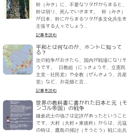
幹（みき）に、不要なツタがからまると、
幹は弱り、死んでいきます。 幹（みき）
が日本、幹にからまるツタが多文化共生を
主張する人々でしょう...
記事を読む
平和とは何なのか、ホントに知って
る？
次の戦争がおきたら、国内が戦場になりそ
うです。 日教組（にっきょうそ、立憲民
主党・社民党）や全教（ぜんきょう、共産
党）など、お花畑と言...
記事を読む
世界の教科書に書かれた日本と元（モ
ンゴル帝国）の戦争
鎌倉武士の強さは定評があったということ
です。大村（大村＋東彼杵）からは、元寇
の時は、鷹島の掃討（そうとう）戦に出兵