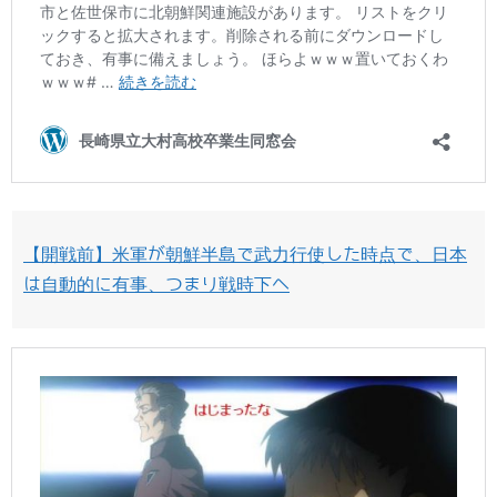
【開戦前】米軍が朝鮮半島で武力行使した時点で、日本
は自動的に有事、つまり戦時下へ