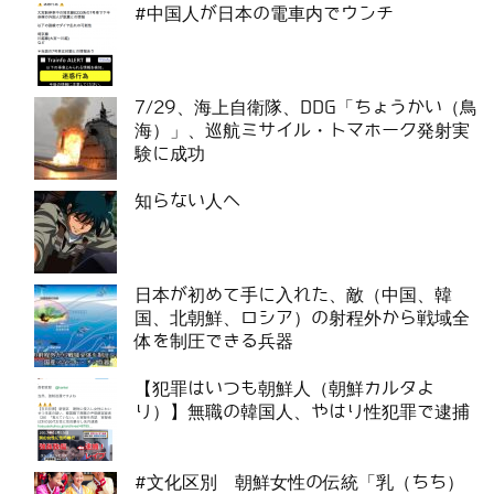
#中国人が日本の電車内でウンチ
7/29、海上自衛隊、DDG「ちょうかい（鳥
海）」、巡航ミサイル・トマホーク発射実
験に成功
知らない人へ
日本が初めて手に入れた、敵（中国、韓
国、北朝鮮、ロシア）の射程外から戦域全
体を制圧できる兵器
【犯罪はいつも朝鮮人（朝鮮カルタよ
り）】無職の韓国人、やはり性犯罪で逮捕
#文化区別 朝鮮女性の伝統「乳（ちち）