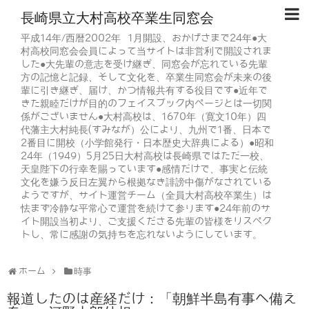
長崎県立大村高校卒業生同窓会
平成14年/西暦2002年 1月開設、おかげさまで24年●大
村高校同窓会会員によって当サイトは非営利で開設されま
した●大先輩の意志を受け継ぎ、同窓会が忘れている先輩
方の記憶と記録、そして文化を、卒業生同窓会が未来の後
輩に引き継ぎ、届け、かつ情報共有する役目です●近年で
きた親睦だけが目的のフェイスブック内ページとは一切関
係がございません●大村高校は、1670年（寛文10年）四
代藩主大村純長(すみなが）公により、九州で1番、日本で
2番目に開校（小学館発行・日本歴史大辞典による）●昭和
24年（1949）5月25日大村高校は長崎県ではただ一校、
天皇陛下の行幸を賜っています●感情だけで、事実と伝統
文化を嫌う反日左翼から根拠なき誹謗中傷がなされている
ようですが、サイト運営チーム（全員大村高校卒業生）は
怯まず冷静な平常心で運営を続けて参ります●24年前のサ
イト開設当初より、ご支援くださる先輩の皆様をリスペク
トし、常に感謝の気持ちを忘れないようにしています。
ホーム
時事
報道したのは産経だけ：「朝鮮半島有事へ備え