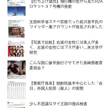
【打ち上げ成功】飛行機の窓から見たH2A
ロケット３７号機の発射
文部科学省スケベ官僚だった前川喜平氏の
ツイッター裏アカウントが発見されました
【写真で比較】右派の女性には美人が多
く、左派の女性にはブスが多い…米大学が
研究
こんな国に修学旅行させてきた長崎県教育
委員会？
【警察庁発表】朝鮮民族を中心とした「在
日」外国人犯罪（殺人）の実態
少し不思議なタイ王国の徴兵検査