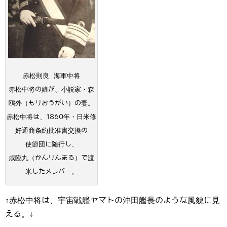
赤松則良 海軍中将
赤松中将の娘が、小説家・森
鴎外（もりおうがい）の妻。
赤松中将は、1860年・日米修
好通商条約批准書交換の
使節団に随行し、
咸臨丸（かんりんまる）で渡
米したメンバー。
↑赤松中将は、宇宙戦艦ヤマトの沖田艦長のような風貌に見
える。↓