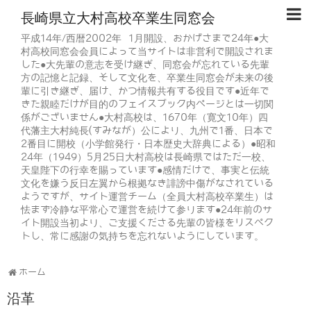
長崎県立大村高校卒業生同窓会
平成14年/西暦2002年 1月開設、おかげさまで24年●大
村高校同窓会会員によって当サイトは非営利で開設されま
した●大先輩の意志を受け継ぎ、同窓会が忘れている先輩
方の記憶と記録、そして文化を、卒業生同窓会が未来の後
輩に引き継ぎ、届け、かつ情報共有する役目です●近年で
きた親睦だけが目的のフェイスブック内ページとは一切関
係がございません●大村高校は、1670年（寛文10年）四
代藩主大村純長(すみなが）公により、九州で1番、日本で
2番目に開校（小学館発行・日本歴史大辞典による）●昭和
24年（1949）5月25日大村高校は長崎県ではただ一校、
天皇陛下の行幸を賜っています●感情だけで、事実と伝統
文化を嫌う反日左翼から根拠なき誹謗中傷がなされている
ようですが、サイト運営チーム（全員大村高校卒業生）は
怯まず冷静な平常心で運営を続けて参ります●24年前のサ
イト開設当初より、ご支援くださる先輩の皆様をリスペク
トし、常に感謝の気持ちを忘れないようにしています。
ホーム
沿革