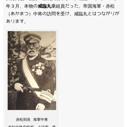
年３月、本物の
咸臨丸
乗組員だった、帝国海軍・赤松
（あかまつ）中将の訪問を受け、咸臨丸とはつながりが
あります。
赤松則良 海軍中将