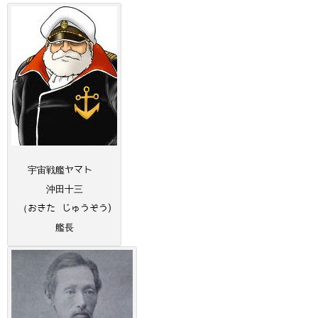
宇宙戦艦ヤマト
沖田十三
（おきた じゅうぞう)
艦長