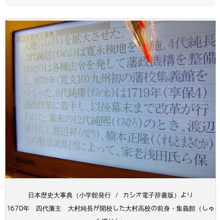
日本歴史大事典（小学館発行 / カシオ電子辞書版）より
1670年 四代藩主 大村純長が開校した大村高校の前身・集義館（しゅ