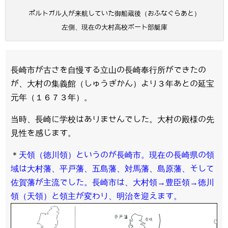
ポルトガル人が来航していた御船蔵後（おふなぐらあと）
左側、現在の大村高校ボート部艇庫
長崎市が古さを自慢する立山の長崎奉行所ができたの
が、大村の集義館（しゅうぎかん）より３年あとの延宝
元年（１６７３年）。
当時、長崎に学校はありませんでした。大村の殿様の先
見性を感じます。
＊
天領（徳川領）というのが長崎市。現在の長崎県の領
域は大村藩、平戸藩、五島藩、対馬藩、島原藩、そして
佐賀藩が主流でした。長崎市は、大村領→豊臣領→徳川
領（天領）と領主が変わり、明治を迎えます。