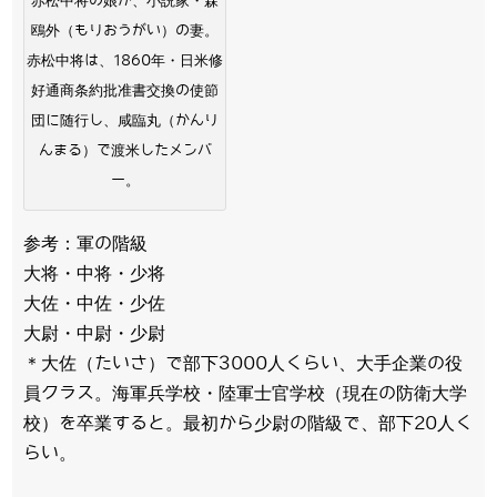
赤松中将の娘が、小説家・森
鴎外（もりおうがい）の妻。
赤松中将は、1860年・日米修
好通商条約批准書交換の使節
団に随行し、咸臨丸（かんり
んまる）で渡米したメンバ
ー。
参考：軍の階級
大将・中将・少将
大佐・中佐・少佐
大尉・中尉・少尉
＊大佐（たいさ）で部下3000人くらい、大手企業の役
員クラス。海軍兵学校・陸軍士官学校（現在の防衛大学
校）を卒業すると。最初から少尉の階級で、部下20人く
らい。