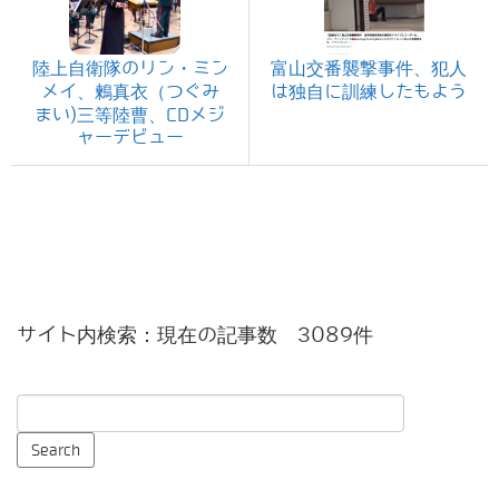
陸上自衛隊のリン・ミン
富山交番襲撃事件、犯人
メイ、鶫真衣（つぐみ
は独自に訓練したもよう
まい)三等陸曹、CDメジ
ャーデビュー
サイト内検索：現在の記事数 3089件