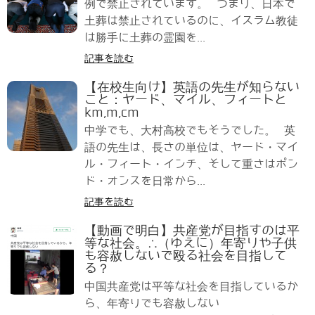
例で禁止されています。 つまり、日本で
土葬は禁止されているのに、イスラム教徒
は勝手に土葬の霊園を...
記事を読む
【在校生向け】英語の先生が知らない
こと：ヤード、マイル、フィートと
km,m,cm
中学でも、大村高校でもそうでした。 英
語の先生は、長さの単位は、ヤード・マイ
ル・フィート・インチ、そして重さはポン
ド・オンスを日常から...
記事を読む
【動画で明白】共産党が目指すのは平
等な社会。∴（ゆえに）年寄りや子供
も容赦しないで殴る社会を目指して
る？
中国共産党は平等な社会を目指しているか
ら、年寄りでも容赦しない