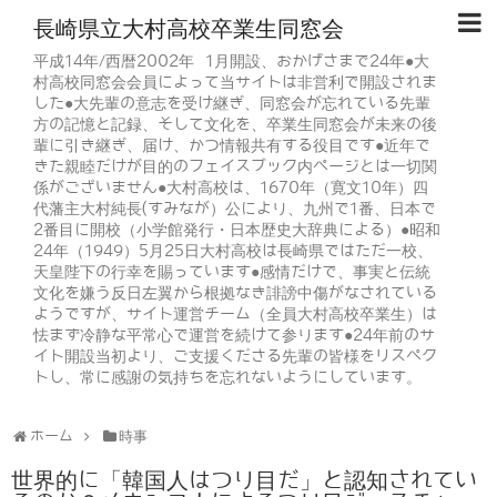
長崎県立大村高校卒業生同窓会
平成14年/西暦2002年 1月開設、おかげさまで24年●大
村高校同窓会会員によって当サイトは非営利で開設されま
した●大先輩の意志を受け継ぎ、同窓会が忘れている先輩
方の記憶と記録、そして文化を、卒業生同窓会が未来の後
輩に引き継ぎ、届け、かつ情報共有する役目です●近年で
きた親睦だけが目的のフェイスブック内ページとは一切関
係がございません●大村高校は、1670年（寛文10年）四
代藩主大村純長(すみなが）公により、九州で1番、日本で
2番目に開校（小学館発行・日本歴史大辞典による）●昭和
24年（1949）5月25日大村高校は長崎県ではただ一校、
天皇陛下の行幸を賜っています●感情だけで、事実と伝統
文化を嫌う反日左翼から根拠なき誹謗中傷がなされている
ようですが、サイト運営チーム（全員大村高校卒業生）は
怯まず冷静な平常心で運営を続けて参ります●24年前のサ
イト開設当初より、ご支援くださる先輩の皆様をリスペク
トし、常に感謝の気持ちを忘れないようにしています。
ホーム
時事
世界的に「韓国人はつり目だ」と認知されてい