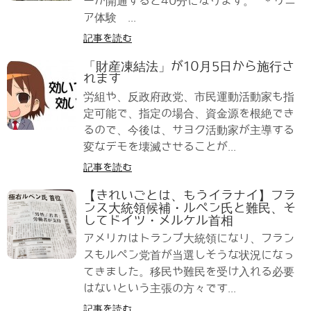
ーが開通すると40分になります。 ＊リニ
ア体験 ...
記事を読む
「財産凍結法」が10月5日から施行さ
れます
労組や、反政府政党、市民運動活動家も指
定可能で、指定の場合、資金源を根絶でき
るので、今後は、サヨク活動家が主導する
変なデモを壊滅させることが...
記事を読む
【きれいごとは、もうイラナイ】フラ
ンス大統領候補・ルペン氏と難民、そ
してドイツ・メルケル首相
アメリカはトランプ大統領になり、フラン
スもルペン党首が当選しそうな状況になっ
てきました。移民や難民を受け入れる必要
はないという主張の方々です...
記事を読む