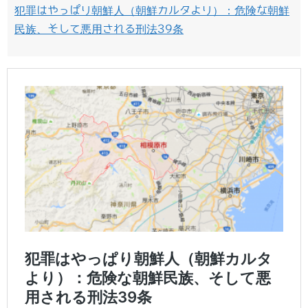
犯罪はやっぱり朝鮮人（朝鮮カルタより）：危険な朝鮮
民族、そして悪用される刑法39条