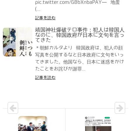
pic.twitter.com/GBbXnbaPAY— 地蛋
(...
記事を読む
靖国神社爆破テロ事件：犯人は韓国人
なのに、韓国政府が日本に文句を言っ
てきた
＊朝鮮カルタより 韓国政府は、犯人の顔
写真を公開するなと日本政府に文句をいっ
てきました。他国なら、日本に迷惑をかけ
たことをお詫びか謝罪...
記事を読む