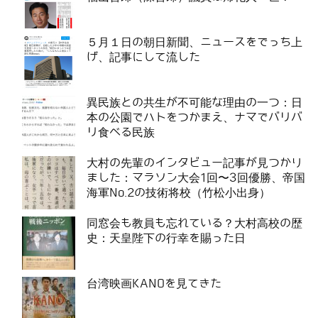
５月１日の朝日新聞、ニュースをでっち上
げ、記事にして流した
異民族との共生が不可能な理由の一つ：日
本の公園でハトをつかまえ、ナマでバリバ
リ食べる民族
大村の先輩のインタビュー記事が見つかり
ました：マラソン大会1回〜3回優勝、帝国
海軍No.2の技術将校（竹松小出身）
同窓会も教員も忘れている？大村高校の歴
史：天皇陛下の行幸を賜った日
台湾映画KANOを見てきた