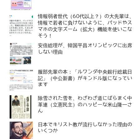
情報弱者世代（60代以上？）の大先輩は、
情報で若者に負けないように、パッドやス
マホの文字ズーム（拡大）機能を使いこな
そう！
安倍総理が、韓国平昌オリンピックに出席
しない理由
服部先輩の本：「ルワンダ中央銀行総裁日
記」（中公新書）がキンドル版になってい
ます
除雪された雪を、わざわざ道にばらまく中
革連（立憲民主）のハッピーな米山隆一さ
ん
日本でキリスト教が流行しなかった理由の
いくつか