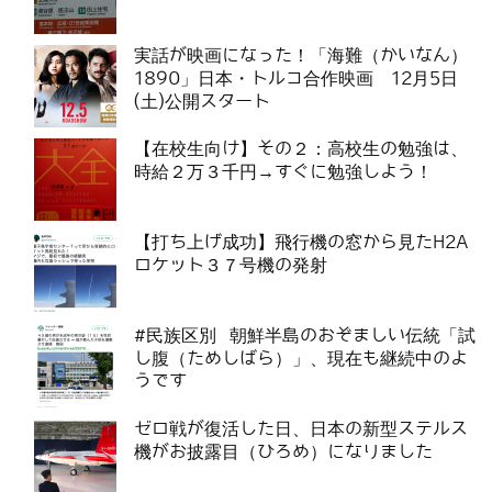
実話が映画になった！「海難（かいなん）
1890」日本・トルコ合作映画 12月5日
(土)公開スタート
【在校生向け】その２：高校生の勉強は、
時給２万３千円→すぐに勉強しよう！
【打ち上げ成功】飛行機の窓から見たH2A
ロケット３７号機の発射
#民族区別 朝鮮半島のおぞましい伝統「試
し腹（ためしばら）」、現在も継続中のよ
うです
ゼロ戦が復活した日、日本の新型ステルス
機がお披露目（ひろめ）になりました