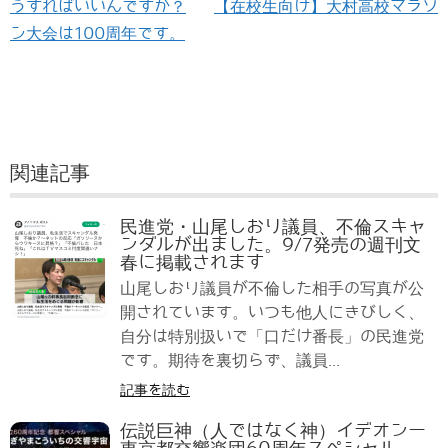
うすればいいんですか？
【在校生向け】大村高校マラソ
ン大会は100周年です。
関連記事
民進党・山尾しおり議員、不倫スキャ
ンダルが出ました。9/7発売の週刊文
春に掲載されます
山尾しおり議員が不倫した相手の写真が公
開されています。いつも他人にきびしく、
自分は特別扱いで「口だけ番長」の民進党
です。期待を裏切らず、議員...
記事を読む
伝説巨神（人ではなく神）イデオンー