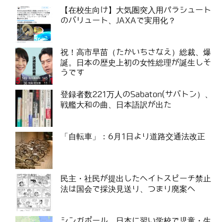
【在校生向け】大気圏突入用パラシュート
のバリュート、JAXAで実用化？
祝！高市早苗（たかいちさなえ）総裁、爆
誕。日本の歴史上初の女性総理が誕生しそ
うです
登録者数221万人のSabaton(サバトン）、
戦艦大和の曲、日本語訳が出た
「自転車」：6月1日より道路交通法改正
民主・社民が提出したヘイトスピーチ禁止
法は国会で採決見送り、つまり廃案へ
シンガポール、日本に習い学校で児童・生