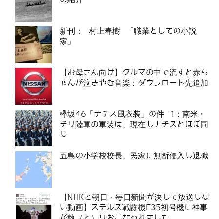
新刊： 村上春樹 「職業としての小説
家」
【お母さん向け】クルマの中で流すと赤ち
ゃんが泣きやむ音楽：ダウンロード先追加
欅坂46「ナチス風衣装」の件 1：南米・
チリ陸軍の軍装は、現在もナチスとほぼ同
じ
五島の小学校校長、民家に無断侵入し退職
【NHKと朝日・毎日新聞が決して放送しな
い動画】ステルス戦闘機F35初号機に神事
が執（と）りおこなわれました