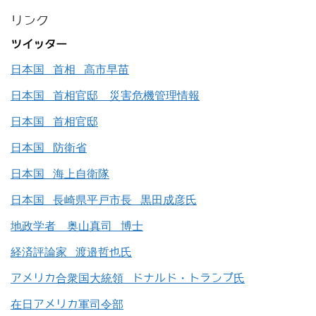
リンク
ツイッター
日本国 首相 高市早苗
日本国 首相官邸 災害危機管理情報
日本国 首相官邸
日本国 防衛省
日本国 海上自衛隊
日本国 長崎県平戸市長 黒田成彦氏
地政学者 奥山真司 博士
経済評論家 渡邉哲也氏
アメリカ合衆国大統領 ドナルド・トランプ氏
在日アメリカ軍司令部