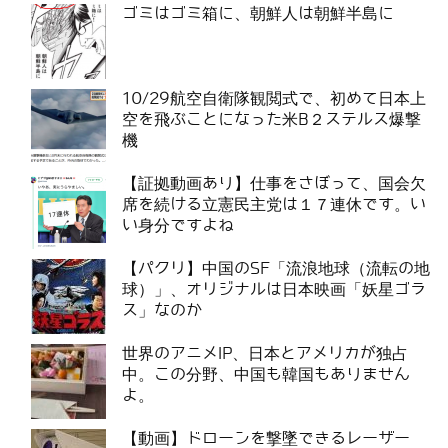
ゴミはゴミ箱に、朝鮮人は朝鮮半島に
10/29航空自衛隊観閲式で、初めて日本上
空を飛ぶことになった米B２ステルス爆撃
機
【証拠動画あり】仕事をさぼって、国会欠
席を続ける立憲民主党は１７連休です。い
い身分ですよね
【パクリ】中国のSF「流浪地球（流転の地
球）」、オリジナルは日本映画「妖星ゴラ
ス」なのか
世界のアニメIP、日本とアメリカが独占
中。この分野、中国も韓国もありません
よ。
【動画】ドローンを撃墜できるレーザー