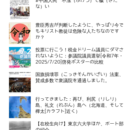
#中国人民 不潔（ふけつ）で穢（きた
な）い
豊臣秀吉が判断したように、やっぱり今で
もキリスト教徒は危険な人たちなのです
か？
投票に行こう！税金ドリーム議員にダマさ
れないように：参議院議員選挙[令和7年・
2025/7/20]啓発ポスターの比較
国旗損壊罪（こっきそんかいざい）法案、
賛成多数で衆議院を通過しました。
行ってきました：再び、利尻（りしり）
島、礼文（れぶん）島へ（北海道、そして
樺太[カラフト]近く）
【在校生向け】東京六大学ほか、ボート部
の紹介