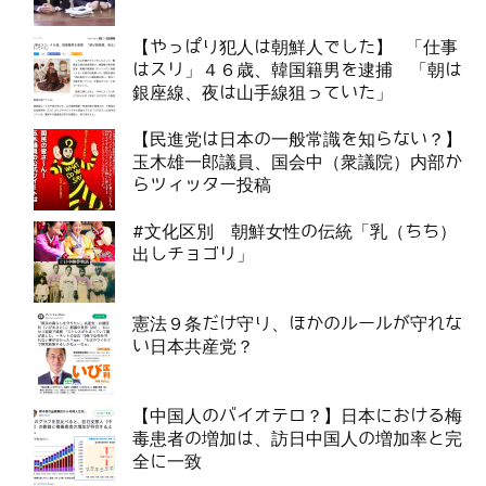
【やっぱり犯人は朝鮮人でした】 「仕事
はスリ」４６歳、韓国籍男を逮捕 「朝は
銀座線、夜は山手線狙っていた」
【民進党は日本の一般常識を知らない？】
玉木雄一郎議員、国会中（衆議院）内部か
らツィッター投稿
#文化区別 朝鮮女性の伝統「乳（ちち）
出しチョゴリ」
憲法９条だけ守り、ほかのルールが守れな
い日本共産党？
【中国人のバイオテロ？】日本における梅
毒患者の増加は、訪日中国人の増加率と完
全に一致