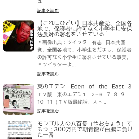
ュ...
記事を読む
【これはひどい】日本共産党、全国各
地で、保護者に許可なく小学生に安保
法反対の署名をさせている
＊画像出典：ツイッター有志 日本共産
党、全国各地で、小学生をだまし、保護者
の許可なく小学生に署名させている事実。
＊ツイッターよ...
記事を読む
東のエデン Eden of the East 3
ＴＶ版 東のエデン１ ２~６ 7 8 9
10 11（ＴＶ版最終話。スト...
記事を読む
モンゴル人の八百長（やおちょう）す
もう：300万円で朝青龍が白鵬に負け
た一番