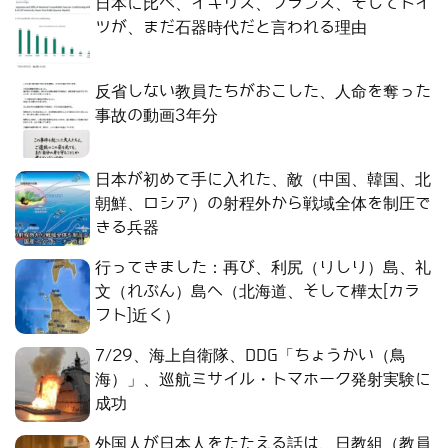
日本に比べ、イギリス、フランス、そしてドイ
ツが、まだ石器時代だと言われる理由
反省しない教員たちがおこした、人命を奪った
事故の動画3年分
日本が初めて手に入れた、敵（中国、韓国、北
朝鮮、ロシア）の射程外から戦域全体を制圧で
きる兵器
行ってきました：再び、利尻（りしり）島、礼
文（れぶん）島へ（北海道、そして樺太[カラ
フト]近く）
7/29、海上自衛隊、DDG「ちょうかい（鳥
海）」、巡航ミサイル・トマホーク発射実験に
成功
外国人が日本人をたたえる話は、日教組（教員