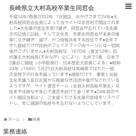
長崎県立大村高校卒業生同窓会
平成14年/西暦2002年 1月開設、おかげさまで24年●大
村高校同窓会会員によって当サイトは非営利で開設されま
した●大先輩の意志を受け継ぎ、同窓会が忘れている先輩
方の記憶と記録、そして文化を、卒業生同窓会が未来の後
輩に引き継ぎ、届け、かつ情報共有する役目です●近年で
きた親睦だけが目的のフェイスブック内ページとは一切関
係がございません●大村高校は、1670年（寛文10年）四
代藩主大村純長(すみなが）公により、九州で1番、日本で
2番目に開校（小学館発行・日本歴史大辞典による）●昭和
24年（1949）5月25日大村高校は長崎県ではただ一校、
天皇陛下の行幸を賜っています●感情だけで、事実と伝統
文化を嫌う反日左翼から根拠なき誹謗中傷がなされている
ようですが、サイト運営チーム（全員大村高校卒業生）は
怯まず冷静な平常心で運営を続けて参ります●24年前のサ
イト開設当初より、ご支援くださる先輩の皆様をリスペク
トし、常に感謝の気持ちを忘れないようにしています。
ホーム
時事
業務連絡