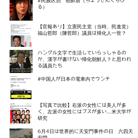
#民族区別 朝鮮唇（ちょうせんくちび
る）
【官報あり】立憲民主党（当時、民進党）
福山哲郎（陳哲郎）議員は帰化人一世？
ハングル文字で生活していらっしゃるの
か、漢字が書けない帰化朝鮮人？と思われ
る議員たち
#中国人が日本の電車内でウンチ
【写真で比較】右派の女性には美人が多
く、左派の女性にはブスが多い…米大学が
研究
6月4日は世界的に天安門事件の日 六四天
安門