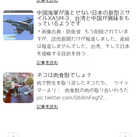
記事を読む
中国海軍が落とせない日本の新型ミサ
イルXASM-3、台湾と中国が興味をも
っているようです
＊画像出典：防衛省 もう削除されていま
すが、読売新聞だけが報道しました。産経
は報道しませんでした。台湾、そして日本
を侵略する目的を持つ...
記事を読む
ネコは肉食獣でしょ？
肉で野生を取り戻したネコたち。 ツイッ
ターより： 肉食獣の肉の取り合いわろた
pic.twitter.com/D68mFegfZ...
記事を読む