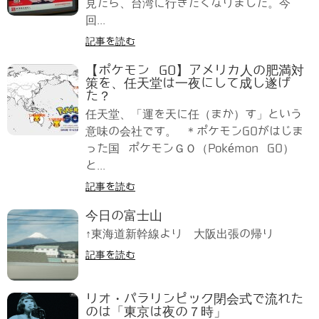
見たら、台湾に行きたくなりました。今
回...
記事を読む
【ポケモン GO】アメリカ人の肥満対
策を、任天堂は一夜にして成し遂げ
た？
任天堂、「運を天に任（まか）す」という
意味の会社です。 ＊ポケモンGOがはじま
った国 ポケモンＧＯ（Pokémon GO）
と...
記事を読む
今日の富士山
↑東海道新幹線より 大阪出張の帰り
記事を読む
リオ・パラリンピック閉会式で流れた
のは「東京は夜の７時」