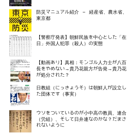
防災マニュアル紹介 – 経産省、農水省、
東京都
【警察庁発表】朝鮮民族を中心とした「在
日」外国人犯罪（殺人）の実態
【動画あり】真相：モンゴル人力士が八百
長をやめない→貴乃花親方が告発→貴乃花
が処分された？
日教組（にっきょうそ）は朝鮮人が設立し
た団体です（事実）
ウソをついているのが小中高の教員、連合
（労組）、そして日弁連なのかな？だまさ
れないように