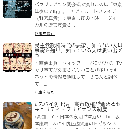
パラリンピック閉会式で流れたのは「東京
は夜の７時」。 ＊ピチカートファイブ
（野宮真貴）：東京は夜の７時 ヴォー
カルの野宮真貴さ...
記事を読む
民主党政権時代の悪夢、知らない人は
事実を知り、知っている人は思い出そ
う
＊画像出典：ツィッター パンパカ様 TV
では事実が公表されないことが多いです。
ネットの情報を吟味して、きちんと調べ
て、...
記事を読む
#スパイ防止法 高市政権が進めるセ
キュリティ・クリアランス制度
↑高知にて：日本の夜明けは近い by 坂
本龍馬 スパイ防止法関連のトピックス