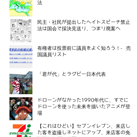
法
民主・社民が提出したヘイトスピーチ禁止
法は国会で採決見送り、つまり廃案へ
有権者は投票前に議員をよく知ろう！- 売
国議員リスト
「君が代」とラグビー日本代表
ドローンがなかった1990年代に、すでに
ドローンを使った未来を描いたアニメが登
場
【これはひどい】セブンイレブン、来店し
た客を盗撮しネットにアップ、来店客の免