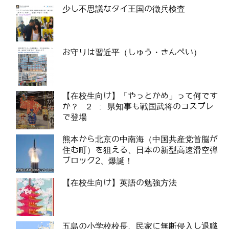
少し不思議なタイ王国の徴兵検査
お守りは習近平（しゅう・きんぺい）
【在校生向け】「やっとかめ」って何です
か？ ２ : 県知事も戦国武将のコスプレ
で登場
熊本から北京の中南海（中国共産党首脳が
住む町）を狙える、日本の新型高速滑空弾
ブロック2、爆誕！
【在校生向け】英語の勉強方法
五島の小学校校長、民家に無断侵入し退職