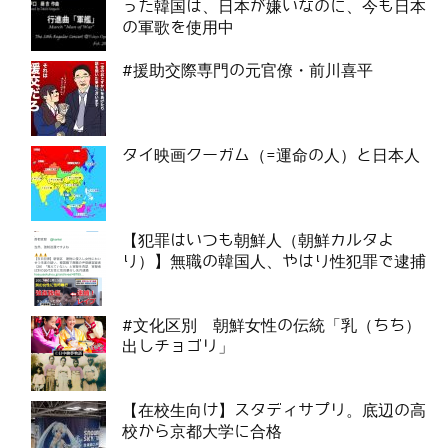
った韓国は、日本が嫌いなのに、今も日本
の軍歌を使用中
#援助交際専門の元官僚・前川喜平
タイ映画クーガム（=運命の人）と日本人
【犯罪はいつも朝鮮人（朝鮮カルタよ
り）】無職の韓国人、やはり性犯罪で逮捕
#文化区別 朝鮮女性の伝統「乳（ちち）
出しチョゴリ」
【在校生向け】スタディサプリ。底辺の高
校から京都大学に合格