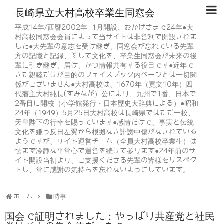
長崎県立大村高校卒業生同窓会
平成14年/西暦2002年 1月開設、おかげさまで24年●大
村高校同窓会会員によって当サイトは非営利で開設されま
した●大先輩の意志を受け継ぎ、同窓会が忘れている先輩
方の記憶と記録、そして文化を、卒業生同窓会が未来の後
輩に引き継ぎ、届け、かつ情報共有する役目です●近年で
きた親睦だけが目的のフェイスブック内ページとは一切関
係がございません●大村高校は、1670年（寛文10年）四
代藩主大村純長(すみなが）公により、九州で1番、日本で
2番目に開校（小学館発行・日本歴史大辞典による）●昭和
24年（1949）5月25日大村高校は長崎県ではただ一校、
天皇陛下の行幸を賜っています●感情だけで、事実と伝統
文化を嫌う反日左翼から根拠なき誹謗中傷がなされている
ようですが、サイト運営チーム（全員大村高校卒業生）は
怯まず冷静な平常心で運営を続けて参ります●24年前のサ
イト開設当初より、ご支援くださる先輩の皆様をリスペク
トし、常に感謝の気持ちを忘れないようにしています。
ホーム
時事
国会で証明されました：やっぱり共産党と社民