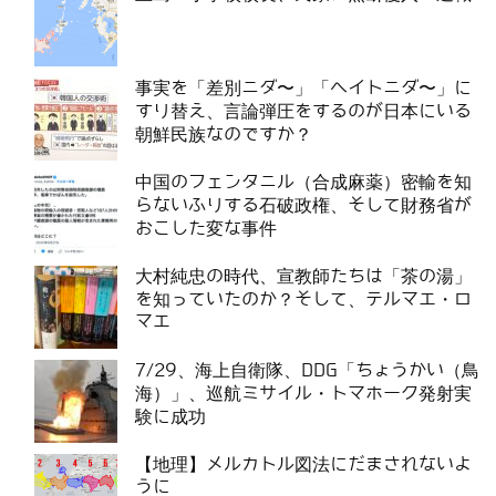
事実を「差別ニダ〜」「ヘイトニダ〜」に
すり替え、言論弾圧をするのが日本にいる
朝鮮民族なのですか？
中国のフェンタニル（合成麻薬）密輸を知
らないふりする石破政権、そして財務省が
おこした変な事件
大村純忠の時代、宣教師たちは「茶の湯」
を知っていたのか？そして、テルマエ・ロ
マエ
7/29、海上自衛隊、DDG「ちょうかい（鳥
海）」、巡航ミサイル・トマホーク発射実
験に成功
【地理】メルカトル図法にだまされないよ
うに