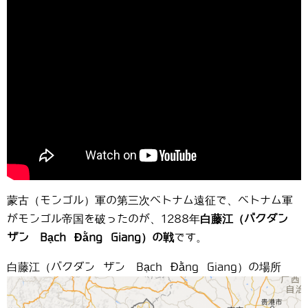
蒙古（モンゴル）軍の第三次ベトナム遠征で、ベトナム軍
がモンゴル帝国を破ったのが、1288年
白藤江（バクダン
ザン Bạch Đằng Giang）の戦
です。
白藤江（バクダン ザン Bạch Đằng Giang）の場所