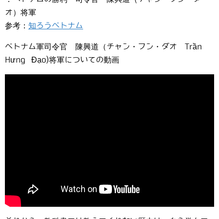
オ）将軍
参考：
知ろうベトナム
ベトナム軍司令官 陳興道（チャン・フン・ダオ Trần
Hưng Đạo)将軍についての動画