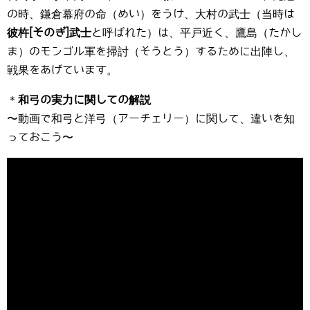
の時、鎌倉幕府の命（めい）をうけ、大村の武士（当時は
彼杵[そのぎ]武士
と呼ばれた）は、平戸近く、鷹島（たかし
ま）のモンゴル軍を掃討（そうとう）するために出陣し、
戦果をあげています。
＊
和弓の実力に関しての解説
〜動画で和弓と洋弓（アーチェリー）に関して、違いを知
っておこう〜