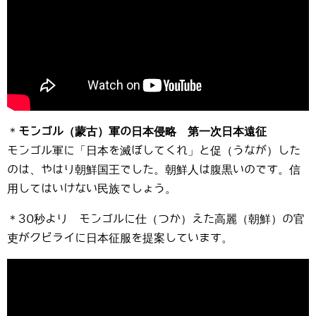
＊
モンゴル（蒙古）軍の日本侵略 第一次日本遠征
モンゴル軍に「日本を滅ぼしてくれ」と促（うなが）した
のは、やはり朝鮮国王でした。朝鮮人は腹黒いのです。信
用してはいけない民族でしょう。
＊30秒より モンゴルに仕（つか）えた高麗（朝鮮）の官
吏がクビライに日本征服を提案しています。