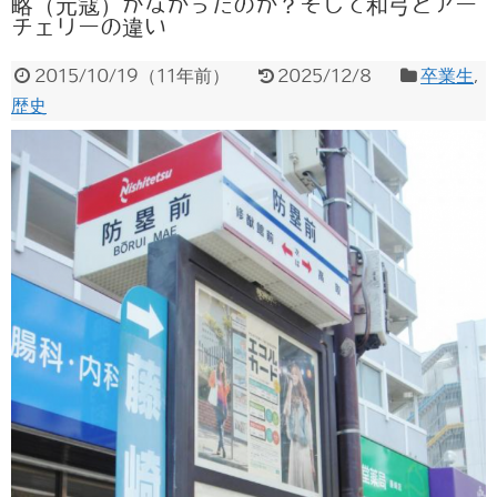
略（元寇）がなかったのか？そして和弓とアー
チェリーの違い
2015/10/19
（
11年前
）
2025/12/8
卒業生
,
歴史