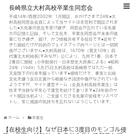
長崎県立大村高校卒業生同窓会
平成14年/西暦2002年 1月開設、おかげさまで24年●大
村高校同窓会会員によって当サイトは非営利で開設されま
した●大先輩の意志を受け継ぎ、同窓会が忘れている先輩
方の記憶と記録、そして文化を、卒業生同窓会が未来の後
輩に引き継ぎ、届け、かつ情報共有する役目です●近年で
きた親睦だけが目的のフェイスブック内ページとは一切関
係がございません●大村高校は、1670年（寛文10年）四
代藩主大村純長(すみなが）公により、九州で1番、日本で
2番目に開校（小学館発行・日本歴史大辞典による）●昭和
24年（1949）5月25日大村高校は長崎県ではただ一校、
天皇陛下の行幸を賜っています●感情だけで、事実と伝統
文化を嫌う反日左翼から根拠なき誹謗中傷がなされている
ようですが、サイト運営チーム（全員大村高校卒業生）は
怯まず冷静な平常心で運営を続けて参ります●24年前のサ
イト開設当初より、ご支援くださる先輩の皆様をリスペク
トし、常に感謝の気持ちを忘れないようにしています。
ホーム
卒業生
【在校生向け】なぜ日本に3度目のモンゴル侵