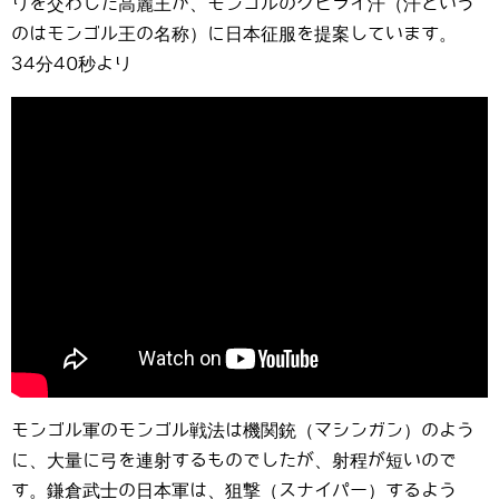
りを交わした高麗王が、モンゴルのクビライ汗（汗という
のはモンゴル王の名称）に日本征服を提案しています。
34分40秒より
モンゴル軍のモンゴル戦法は機関銃（マシンガン）のよう
に、大量に弓を連射するものでしたが、射程が短いので
す。鎌倉武士の日本軍は、狙撃（スナイパー）するよう