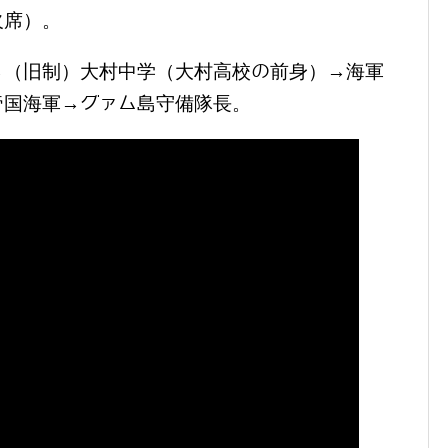
欠席）。
→（旧制）大村中学（大村高校の前身）→海軍
帝国海軍→グァム島守備隊長。