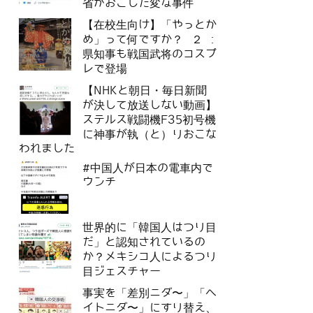
省がおこした変な事件
【在校生向け】「やっとか
め」って何ですか？ ２ :
県知事も戦国武将のコスプ
レで登場
【NHKと朝日・毎日新聞
が決して放送しない動画】
ステルス戦闘機F35初号機
に神事が執（と）りおこな
われました
#中国人が日本の電車内で
ウンチ
世界的に「韓国人はつり目
だ」と認知されているの
か？メキシコ人によるつり
目ジェスチャー
事実を「差別ニダ〜」「ヘ
イトニダ〜」にすり替え、