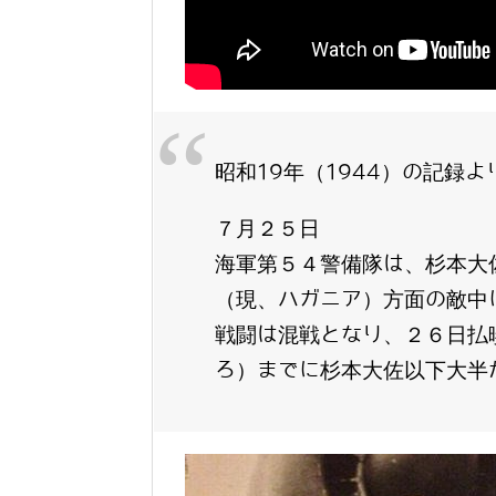
昭和19年（1944）の記録よ
７月２５日
海軍第５４警備隊は、杉本大
（現、ハガニア）方面の敵中
戦闘は混戦となり、２６日払
ろ）までに杉本大佐以下大半