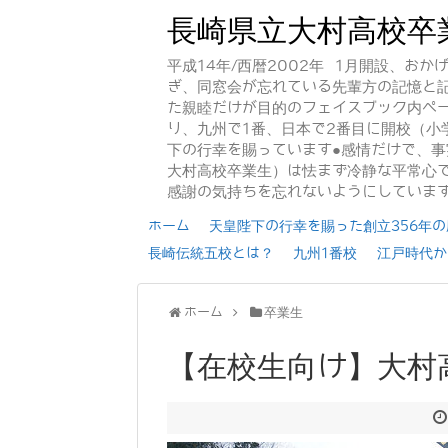
長崎県立大村高校卒
平成14年/西暦2002年 1月開設、お
ぎ、同窓会が忘れている先輩方の記憶と
た親睦だけが目的のフェイスブック内ペー
り、九州で1番、日本で2番目に開校（小
下の行幸を賜っています●感情だけで、
大村高校卒業生）は怯まず冷静な平常心で
感謝の気持ちを忘れないようにしていま
ホーム
天皇陛下の行幸を賜った創立356年の歴
長崎伝統五校とは？
九州1番校
江戸時代か
ホーム
卒業生
【在校生向け】大村