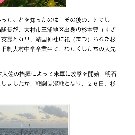
あったことを知ったのは、その後のことでし
備隊長が、大村市三浦地区出身の杉本豊（すぎ
。英霊となり、靖国神社に祀（まつ）られた杉
、旧制大村中学卒業生で、わたくしたちの大先
、杉本大佐の指揮によって米軍に攻撃を開始、明石
入しましたが、戦闘は混戦となり、２６日、杉