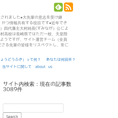
設されました●大先輩の意志を受け継
、かつ情報共有する役目です●近年でき
年）四代藩主大村純長(すみなが）公によ
日大村高校は長崎県ではただ一校、天皇陛
るようですが、サイト運営チーム（全員
ださる先輩の皆様をリスペクトし、常に
りょうどうふき）って何？
あなたは何回卒？
当サイトに関して about us
サイト内検索：現在の記事数
3089件