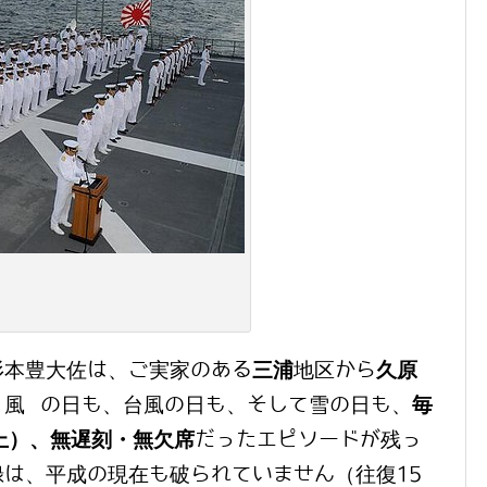
杉本豊大佐は、ご実家のある
三浦
地区から
久原
、風 の日も、台風の日も、そして雪の日も、
毎
上）、無遅刻・無欠席
だったエピソードが残っ
は、平成の現在も破られていません（往復15