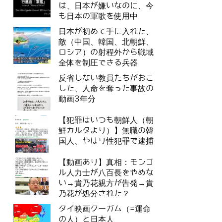
は、日本が嫌いなのに、今
も日本の軍歌を使用中
日本が初めて手に入れた、
敵（中国、韓国、北朝鮮、
ロシア）の射程外から戦域
全体を制圧できる兵器
反省しない教員たちがおこ
した、人命を奪った事故の
動画3年分
【犯罪はいつも朝鮮人（朝
鮮カルタより）】無職の韓
国人、やはり性犯罪で逮捕
【動画あり】真相：モンゴ
ル人力士が八百長をやめな
い→貴乃花親方が告発→貴
乃花が処分された？
タイ映画クーガム（=運命
の人）と日本人