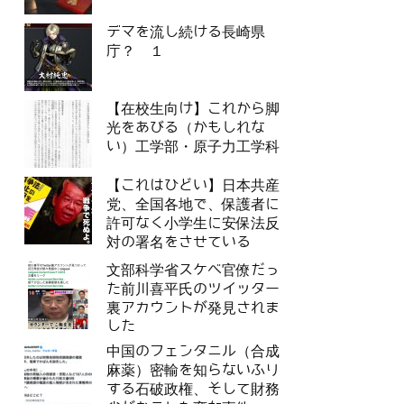
デマを流し続ける長崎県
庁？ １
【在校生向け】これから脚
光をあびる（かもしれな
い）工学部・原子力工学科
【これはひどい】日本共産
党、全国各地で、保護者に
許可なく小学生に安保法反
対の署名をさせている
文部科学省スケベ官僚だっ
た前川喜平氏のツイッター
裏アカウントが発見されま
した
中国のフェンタニル（合成
麻薬）密輸を知らないふり
する石破政権、そして財務