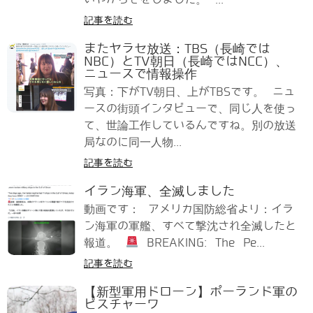
記事を読む
またヤラセ放送：TBS（長崎では
NBC）とTV朝日（長崎ではNCC）、
ニュースで情報操作
写真：下がTV朝日、上がTBSです。 ニュ
ースの街頭インタビューで、同じ人を使っ
て、世論工作しているんですね。別の放送
局なのに同一人物...
記事を読む
イラン海軍、全滅しました
動画です： アメリカ国防総省より：イラ
ン海軍の軍艦、すべて撃沈され全滅したと
報道。
BREAKING: The Pe...
記事を読む
【新型軍用ドローン】ポーランド軍の
ピスチャーワ