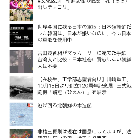
#文化区別 朝鮮女性の伝統「乳（ちち）
出しチョゴリ」
世界各国に残る日本の軍歌：日本領朝鮮だ
った韓国は、日本が嫌いなのに、今も日本
の軍歌を使用中
吉田茂首相がマッカーサーに宛てた手紙
台湾人と比較：日本社会に貢献しない朝鮮
人は不要
【在校生、工学部志望者向け】川崎重工、
10月15日より創立120周年記念展 三式戦
闘機「飛燕（ひえん）」を展示
逃げ回る北朝鮮の木造船
非核三原則は現在は国是にしてますが、法