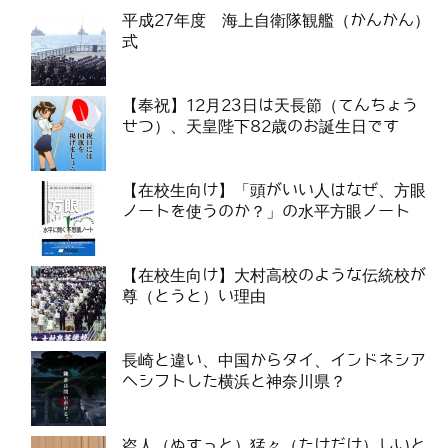
平成27年度 海上自衛隊観艦（かんかん）
式
【奉祝】12月23日は天長節（てんちょう
せつ）、天皇陛下82歳のお誕生日です
【在校生向け】「頭がいい人はなぜ、方眼
ノートを使うのか？」の水平方眼ノート
【在校生向け】大村高校のような伝統校が
尊（とうと）い理由
長崎と違い、中国からタイ、インドネシア
へシフトした横浜と神奈川県？
盗人（ぬすっと）猛々（たけだけ）しいと