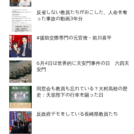
反省しない教員たちがおこした、人命を奪
った事故の動画3年分
#援助交際専門の元官僚・前川喜平
6月4日は世界的に天安門事件の日 六四天
安門
同窓会も教員も忘れている？大村高校の歴
史：天皇陛下の行幸を賜った日
反政府デモをしている長崎県教員たち