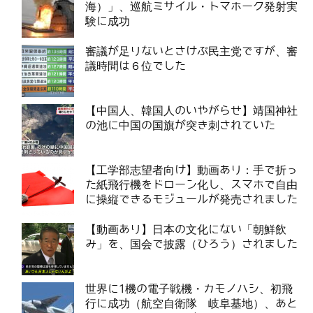
海）」、巡航ミサイル・トマホーク発射実
験に成功
審議が足りないとさけぶ民主党ですが、審
議時間は６位でした
【中国人、韓国人のいやがらせ】靖国神社
の池に中国の国旗が突き刺されていた
【工学部志望者向け】動画あり：手で折っ
た紙飛行機をドローン化し、スマホで自由
に操縦できるモジュールが発売されました
【動画あり】日本の文化にない「朝鮮飲
み」を、国会で披露（ひろう）されました
世界に1機の電子戦機・カモノハシ、初飛
行に成功（航空自衛隊 岐阜基地）、あと