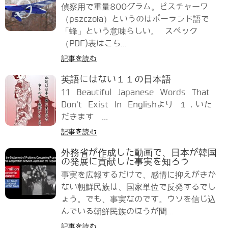
偵察用で重量800グラム。ピスチャーワ
（pszczoła）というのはポーランド語で
「蜂」という意味らしい。 スペック
（PDF)表はこち...
記事を読む
英語にはない１１の日本語
11 Beautiful Japanese Words That
Don't Exist In Englishより １．いた
だきます ...
記事を読む
外務省が作成した動画で、日本が韓国
の発展に貢献した事実を知ろう
事実を広報するだけで、感情に抑えがきか
ない朝鮮民族は、国家単位で反発するでし
ょう。でも、事実なのです。ウソを信じ込
んでいる朝鮮民族のほうが間...
記事を読む