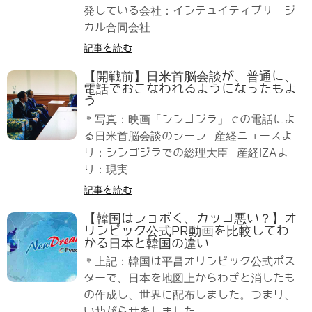
発している会社：インテュイティブサージ
カル合同会社 ...
記事を読む
【開戦前】日米首脳会談が、普通に、
電話でおこなわれるようになったもよ
う
＊写真：映画「シンゴジラ」での電話によ
る日米首脳会談のシーン 産経ニュースよ
り：シンゴジラでの総理大臣 産経IZAよ
り：現実...
記事を読む
【韓国はショボく、カッコ悪い？】オ
リンピック公式PR動画を比較してわ
かる日本と韓国の違い
＊上記：韓国は平昌オリンピック公式ポス
ターで、日本を地図上からわざと消したも
の作成し、世界に配布しました。つまり、
いやがらせをしました。 ...