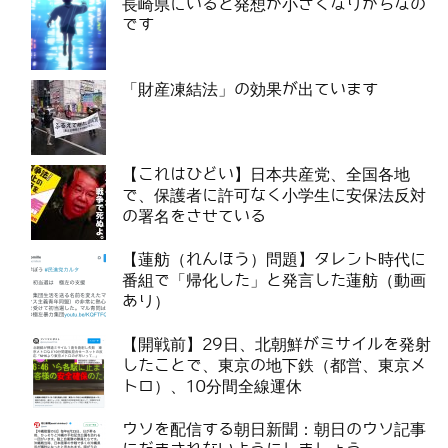
長崎県にいると発想が小さくなりがちなの
です
「財産凍結法」の効果が出ています
【これはひどい】日本共産党、全国各地
で、保護者に許可なく小学生に安保法反対
の署名をさせている
【蓮舫（れんほう）問題】タレント時代に
番組で「帰化した」と発言した蓮舫（動画
あり）
【開戦前】29日、北朝鮮がミサイルを発射
したことで、東京の地下鉄（都営、東京メ
トロ）、10分間全線運休
ウソを配信する朝日新聞：朝日のウソ記事