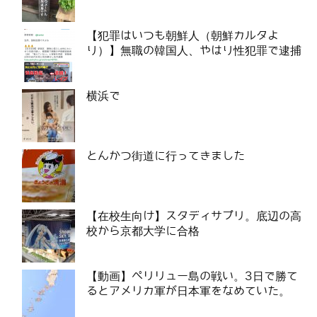
【犯罪はいつも朝鮮人（朝鮮カルタよ
り）】無職の韓国人、やはり性犯罪で逮捕
横浜で
とんかつ街道に行ってきました
【在校生向け】スタディサプリ。底辺の高
校から京都大学に合格
【動画】ペリリュー島の戦い。3日で勝て
るとアメリカ軍が日本軍をなめていた。