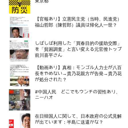
東京都
【官報あり】立憲民主党（当時、民進党）
福山哲郎（陳哲郎）議員は帰化人一世？
しばしば利用した「買春目的の援助交際」
を「貧困調査」と言い変える元官僚トップ
前川喜平さん
【動画あり】真相：モンゴル人力士が八百
長をやめない→貴乃花親方が告発→貴乃花
が処分された？
#中国人民 どこでもウンチの習性あり、
ニーハオ
在日韓国人に関して、日本政府の公式見解
が出ています：半島に送還かな？