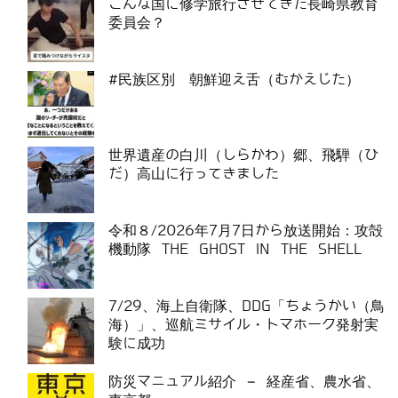
こんな国に修学旅行させてきた長崎県教育
委員会？
#民族区別 朝鮮迎え舌（むかえじた）
世界遺産の白川（しらかわ）郷、飛騨（ひ
だ）高山に行ってきました
令和８/2026年7月7日から放送開始：攻殻
機動隊 THE GHOST IN THE SHELL
7/29、海上自衛隊、DDG「ちょうかい（鳥
海）」、巡航ミサイル・トマホーク発射実
験に成功
防災マニュアル紹介 – 経産省、農水省、