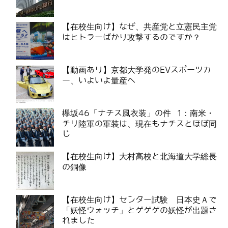
【在校生向け】なぜ、共産党と立憲民主党
はヒトラーばかり攻撃するのですか？
【動画あり】京都大学発のEVスポーツカ
ー、いよいよ量産へ
欅坂46「ナチス風衣装」の件 1：南米・
チリ陸軍の軍装は、現在もナチスとほぼ同
じ
【在校生向け】大村高校と北海道大学総長
の銅像
【在校生向け】センター試験 日本史Ａで
「妖怪ウォッチ」とゲゲゲの妖怪が出題さ
れました