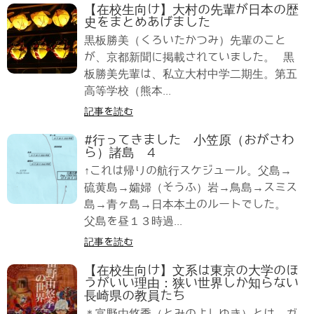
【在校生向け】大村の先輩が日本の歴
史をまとめあげました
黒板勝美（くろいたかつみ）先輩のこと
が、京都新聞に掲載されていました。 黒
板勝美先輩は、私立大村中学二期生。第五
高等学校（熊本...
記事を読む
#行ってきました 小笠原（おがさわ
ら）諸島 4
↑これは帰りの航行スケジュール。父島→
硫黄島→孀婦（そうふ）岩→鳥島→スミス
島→青ヶ島→日本本土のルートでした。
父島を昼１３時過...
記事を読む
【在校生向け】文系は東京の大学のほ
うがいい理由：狭い世界しか知らない
長崎県の教員たち
＊富野由悠季（とみのよしゆき）とは、ガ