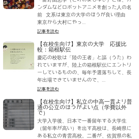
ンダムなどロボットアニメを創った人の名
前 文系は東京の大学のほうが良い理由
東京から大村にやっ...
記事を読む
【在校生向け】東京の大学 応援比
較：箱根駅伝
慶応の校歌は「陸の王者」と謳（うた）わ
れていますが、陸上の箱根駅伝にエントリ
ーしているものの、毎年予選落ちして、長
年出場できていませんので、...
記事を読む
【在校生向け】私立の中高一貫より普
通の公立のほうがよい点（学費以外
で）
大学入学後、日本で一番留年する大学生
（留年率が高い）を出す高校は、長崎県に
ある私立の青雲高校。二番が、佐賀県の私