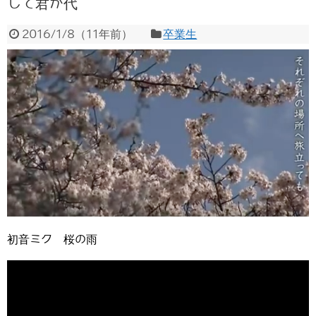
して君が代
2016/1/8
（
11年前
）
卒業生
初音ミク 桜の雨