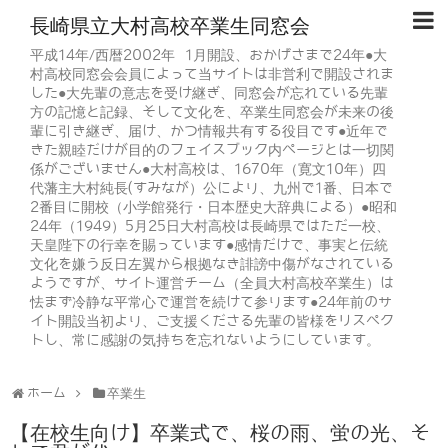
長崎県立大村高校卒業生同窓会
平成14年/西暦2002年 1月開設、おかげさまで24年●大
村高校同窓会会員によって当サイトは非営利で開設されま
した●大先輩の意志を受け継ぎ、同窓会が忘れている先輩
方の記憶と記録、そして文化を、卒業生同窓会が未来の後
輩に引き継ぎ、届け、かつ情報共有する役目です●近年で
きた親睦だけが目的のフェイスブック内ページとは一切関
係がございません●大村高校は、1670年（寛文10年）四
代藩主大村純長(すみなが）公により、九州で1番、日本で
2番目に開校（小学館発行・日本歴史大辞典による）●昭和
24年（1949）5月25日大村高校は長崎県ではただ一校、
天皇陛下の行幸を賜っています●感情だけで、事実と伝統
文化を嫌う反日左翼から根拠なき誹謗中傷がなされている
ようですが、サイト運営チーム（全員大村高校卒業生）は
怯まず冷静な平常心で運営を続けて参ります●24年前のサ
イト開設当初より、ご支援くださる先輩の皆様をリスペク
トし、常に感謝の気持ちを忘れないようにしています。
ホーム
卒業生
【在校生向け】卒業式で、桜の雨、蛍の光、そ