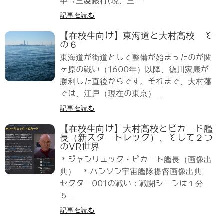
卒→三菱銀行(現、三...
記事を読む
【在校生向け】東海道と大村高校 そ
の６
東海道が街道として整備が始まったのが関
ヶ原の戦い（1600年）以降、徳川家康が
勝利した直後からです。それまで、大村藩
では、江戸（現在の東京）...
記事を読む
【在校生向け】大村高校とピカード艦
長（新スタートレック）、そして２つ
のVR世界
＊ジャンリュック・ピカード艦長（画像出
典） ＊ハンソン宇宙艦隊提督画像出典
セクター001の戦い：戦闘シーンは１分
５...
記事を読む