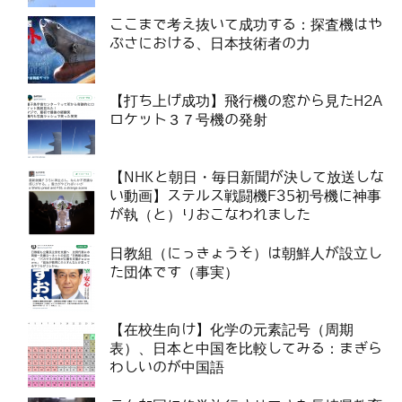
ここまで考え抜いて成功する：探査機はや
ぶさにおける、日本技術者の力
【打ち上げ成功】飛行機の窓から見たH2A
ロケット３７号機の発射
【NHKと朝日・毎日新聞が決して放送しな
い動画】ステルス戦闘機F35初号機に神事
が執（と）りおこなわれました
日教組（にっきょうそ）は朝鮮人が設立し
た団体です（事実）
【在校生向け】化学の元素記号（周期
表）、日本と中国を比較してみる：まぎら
わしいのが中国語