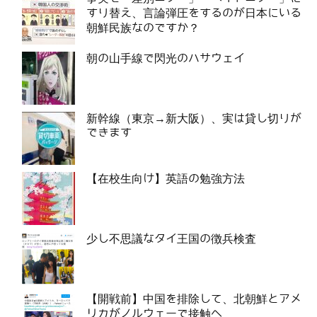
すり替え、言論弾圧をするのが日本にいる
朝鮮民族なのですか？
朝の山手線で閃光のハサウェイ
新幹線（東京→新大阪）、実は貸し切りが
できます
【在校生向け】英語の勉強方法
少し不思議なタイ王国の徴兵検査
【開戦前】中国を排除して、北朝鮮とアメ
リカがノルウェーで接触へ