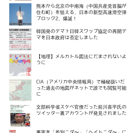
熊本から北京の中南海（中国共産党首脳が
住む町）を狙える、日本の新型高速滑空弾
ブロック2、爆誕！
韓国発のデマ？日韓スワップ協定の再開デ
マを日本政府は否定しました
【地理】メルカトル図法にだまされないよ
うに
CIA（アメリカ中央情報局）で極秘扱いだ
った過去の地図がネットで誰でも閲覧可能
に
文部科学省スケベ官僚だった前川喜平氏の
ツイッター裏アカウントが発見されました
事実を「差別ニダ〜」「ヘイトニダ〜」に