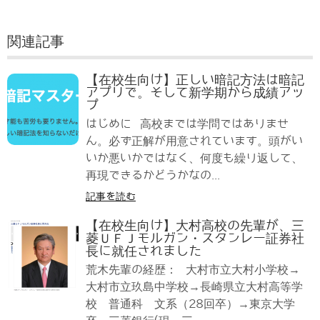
関連記事
【在校生向け】正しい暗記方法は暗記
アプリで。そして新学期から成績アッ
プ
はじめに 高校までは学問ではありませ
ん。必ず正解が用意されています。頭がい
いか悪いかではなく、何度も繰り返して、
再現できるかどうかなの...
記事を読む
【在校生向け】大村高校の先輩が、三
菱ＵＦＪモルガン・スタンレー証券社
長に就任されました
荒木先輩の経歴： 大村市立大村小学校→
大村市立玖島中学校→長崎県立大村高等学
校 普通科 文系（28回卒）→東京大学