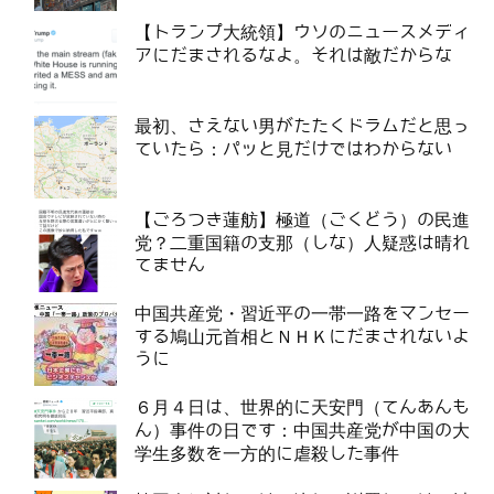
【トランプ大統領】ウソのニュースメディ
アにだまされるなよ。それは敵だからな
最初、さえない男がたたくドラムだと思っ
ていたら：パッと見だけではわからない
【ごろつき蓮舫】極道（ごくどう）の民進
党？二重国籍の支那（しな）人疑惑は晴れ
てません
中国共産党・習近平の一帯一路をマンセー
する鳩山元首相とＮＨＫにだまされないよ
うに
６月４日は、世界的に天安門（てんあんも
ん）事件の日です：中国共産党が中国の大
学生多数を一方的に虐殺した事件