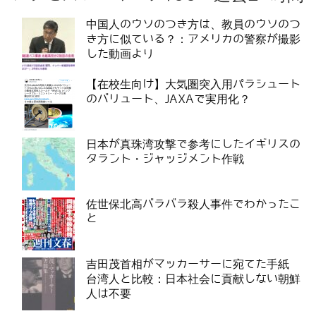
中国人のウソのつき方は、教員のウソのつ
き方に似ている？：アメリカの警察が撮影
した動画より
【在校生向け】大気圏突入用パラシュート
のバリュート、JAXAで実用化？
日本が真珠湾攻撃で参考にしたイギリスの
タラント・ジャッジメント作戦
佐世保北高バラバラ殺人事件でわかったこ
と
吉田茂首相がマッカーサーに宛てた手紙
台湾人と比較：日本社会に貢献しない朝鮮
人は不要