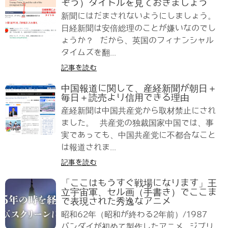
ぞう）タイトルを見ておきましょう
新聞にはだまされないようにしましょう。
日経新聞は安倍総理のことが嫌いなのでし
ょうか？ だから、英国のフィナンシャル
タイムズを翻...
記事を読む
中国報道に関して、産経新聞が朝日＋
毎日＋読売より信用できる理由
産経新聞は中国共産党から取材禁止にされ
ました。 共産党の独裁国家中国では、事
実であっても、中国共産党に不都合なこと
は報道されま...
記事を読む
「ここはもうすぐ戦場になります」王
立宇宙軍、セル画（手書き）でここま
で表現された秀逸なアニメ
昭和62年（昭和が終わる2年前）/1987
バンダイが初めて製作したアニメ ジブリ