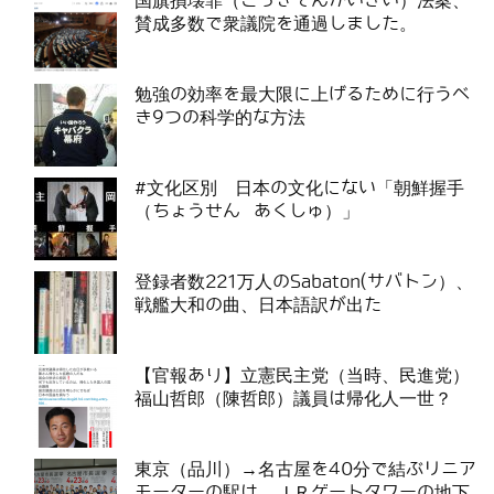
国旗損壊罪（こっきそんかいざい）法案、
賛成多数で衆議院を通過しました。
勉強の効率を最大限に上げるために行うべ
き9つの科学的な方法
#文化区別 日本の文化にない「朝鮮握手
（ちょうせん あくしゅ）」
登録者数221万人のSabaton(サバトン）、
戦艦大和の曲、日本語訳が出た
【官報あり】立憲民主党（当時、民進党）
福山哲郎（陳哲郎）議員は帰化人一世？
東京（品川）→名古屋を40分で結ぶリニア
モーターの駅は、ＪＲゲートタワーの地下