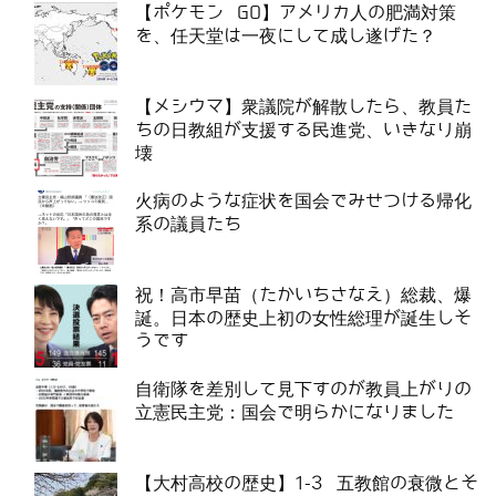
【ポケモン GO】アメリカ人の肥満対策
を、任天堂は一夜にして成し遂げた？
【メシウマ】衆議院が解散したら、教員た
ちの日教組が支援する民進党、いきなり崩
壊
火病のような症状を国会でみせつける帰化
系の議員たち
祝！高市早苗（たかいちさなえ）総裁、爆
誕。日本の歴史上初の女性総理が誕生しそ
うです
自衛隊を差別して見下すのが教員上がりの
立憲民主党：国会で明らかになりました
【大村高校の歴史】1-3 五教館の衰微とそ