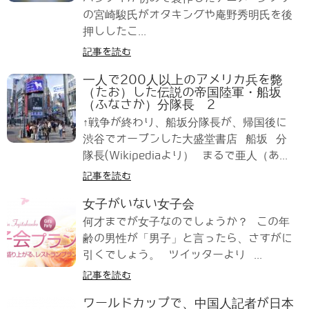
の宮崎駿氏がオタキングや庵野秀明氏を後
押ししたこ...
記事を読む
一人で200人以上のアメリカ兵を斃
（たお）した伝説の帝国陸軍・船坂
（ふなさか）分隊長 2
↑戦争が終わり、船坂分隊長が、帰国後に
渋谷でオープンした大盛堂書店 船坂 分
隊長(Wikipediaより） まるで亜人（あ...
記事を読む
女子がいない女子会
何才までが女子なのでしょうか？ この年
齢の男性が「男子」と言ったら、さすがに
引くでしょう。 ツイッターより ...
記事を読む
ワールドカップで、中国人記者が日本