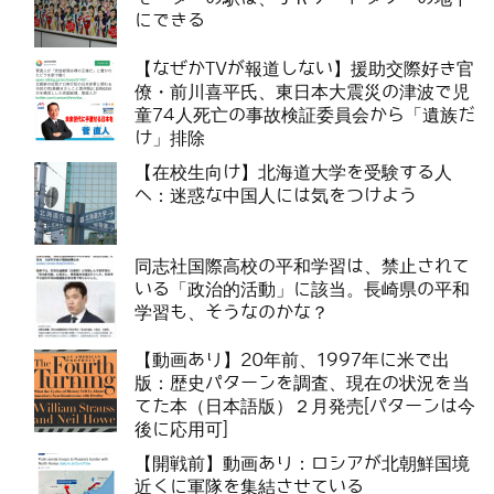
にできる
【なぜかTVが報道しない】援助交際好き官
僚・前川喜平氏、東日本大震災の津波で児
童74人死亡の事故検証委員会から「遺族だ
け」排除
【在校生向け】北海道大学を受験する人
へ：迷惑な中国人には気をつけよう
同志社国際高校の平和学習は、禁止されて
いる「政治的活動」に該当。長崎県の平和
学習も、そうなのかな？
【動画あり】20年前、1997年に米で出
版：歴史パターンを調査、現在の状況を当
てた本（日本語版）２月発売[パターンは今
後に応用可]
【開戦前】動画あり：ロシアが北朝鮮国境
近くに軍隊を集結させている