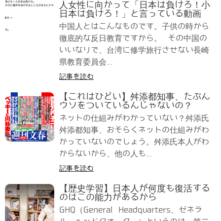
人女性に向かって「日本は負けろ！小
日本は負けろ！」と言っている動画
中国人とはこんなものです。子供の時から
徹底的な反日教育ですから。 その中国の
いいなりで、台湾に修学旅行させない長崎
県教育委員会...
記事を読む
【これはひどい】舛添都知事、たぶん
ウソをついているんじゃないの？
ネットの仕組みがわかっていない？舛添氏
舛添都知事、おそらくネットの仕組みがわ
かっていないのでしょう。舛添氏本人がわ
からないから、他の人も...
記事を読む
【歴史学習】日本人が何度も復活する
のはこの能力があるから
GHQ（General Headquarters、ゼネラ