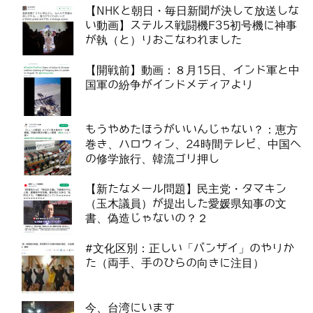
【NHKと朝日・毎日新聞が決して放送しな
い動画】ステルス戦闘機F35初号機に神事
が執（と）りおこなわれました
【開戦前】動画：８月15日、インド軍と中
国軍の紛争がインドメディアより
もうやめたほうがいいんじゃない？：恵方
巻き、ハロウィン、24時間テレビ、中国へ
の修学旅行、韓流ゴリ押し
【新たなメール問題】民主党・タマキン
（玉木議員）が提出した愛媛県知事の文
書、偽造じゃないの？２
#文化区別：正しい「バンザイ」のやりか
た（両手、手のひらの向きに注目）
今、台湾にいます