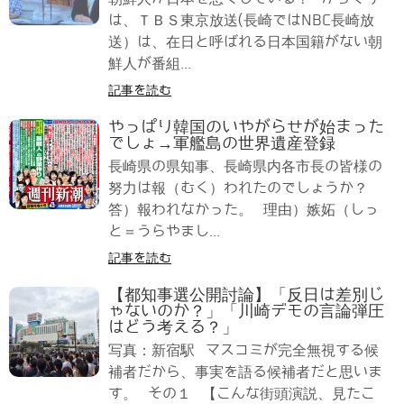
は、ＴＢＳ東京放送(長崎ではNBC長崎放
送）は、在日と呼ばれる日本国籍がない朝
鮮人が番組...
記事を読む
やっぱり韓国のいやがらせが始まった
でしょ→軍艦島の世界遺産登録
長崎県の県知事、長崎県内各市長の皆様の
努力は報（むく）われたのでしょうか？
答）報われなかった。 理由）嫉妬（しっ
と＝うらやまし...
記事を読む
【都知事選公開討論】「反日は差別じ
ゃないのか？」「川崎デモの言論弾圧
はどう考える？」
写真：新宿駅 マスコミが完全無視する候
補者だから、事実を語る候補者だと思いま
す。 その１ 【こんな街頭演説、見たこ