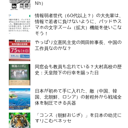
Nh）
情報弱者世代（60代以上？）の大先輩は、
情報で若者に負けないように、パッドやス
マホの文字ズーム（拡大）機能を使いこな
そう！
やっぱり立憲民主党の岡田幹事長、中国の
工作員なのかな？
同窓会も教員も忘れている？大村高校の歴
史：天皇陛下の行幸を賜った日
日本が初めて手に入れた、敵（中国、韓
国、北朝鮮、ロシア）の射程外から戦域全
体を制圧できる兵器
「コンス（朝鮮おじぎ）」を日本の幼児に
すりこむベネッセ