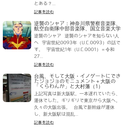
とある？...
記事を読む
逆襲のシャア：神奈川県警察音楽隊、
航空自衛隊中部音楽隊、国立音楽大学
逆襲のシャア 逆襲のシャアを知らない人
へ 宇宙世紀0093年（U.C.0093）の話で
す。 宇宙世紀1年（U.C.0001）＝令和
27...
記事を読む
台風、そして大阪・イノゲートにでき
たジョジョのモニュメント＋大阪の
「くらわんか」と大村藩（1）
上記写真は新大阪駅。一本遅れていたら、
運休でした。ギリギリで東京から大阪へ。
久々の大阪出張。 台風で新幹線が運休
し、新大阪駅は混乱...
記事を読む