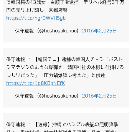
で韓国籍の43歳女・白順子を逮捕 デリヘル経営3千万
円の売り上げ隠し 京都府警
https://t.co/ngr0WVH5yb
— 保守速報 (@hoshusokuhou)
2016年2月25日
保守速報 : 【靖国テロ】逮捕の韓国人チョン「ボスト
ンマラソンのような爆弾を、靖国神社の本殿に仕掛ける
つもりだった」「圧力鍋爆弾も考えた」と供述
https://t.co/Kp8KDpNEfK
— 保守速報 (@hoshusokuhou)
2016年2月25日
保守速報 : 【速報】沖縄でハングル表記の照明弾暴