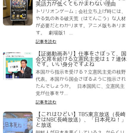
英語力が低くてもかまわない理由
トリリオンゲーム；会社立ち上げ時には、
やる気のある破天荒（はてんこう）な人材
が必要だとわかります。アニメ版もありま
す。 劇場版1 ...
記事を読む
【証拠動画あり】仕事をさぼって、国
会欠席を続ける立憲民主党は１７連休
です。いい身分ですよね
本国から指示を受ける？立憲民主党の枝野
代表。本国から国会さぼるように指示され
たんでしょうか。 日本国民に、立憲民主
党が仕事をサ...
記事を読む
【これはひどい】TBS東京放送（長崎
ではNBC長崎放送）、「日本死ね！」
と放送
朝鮮人が日本を悪くしている？ からくり