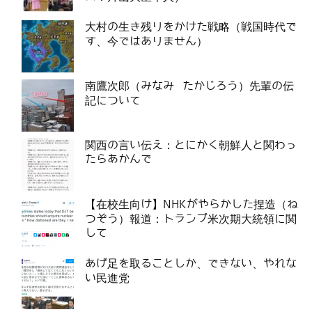
大村の生き残りをかけた戦略（戦国時代で
す、今ではありません）
南鷹次郎（みなみ たかじろう）先輩の伝
記について
関西の言い伝え：とにかく朝鮮人と関わっ
たらあかんで
【在校生向け】NHKがやらかした捏造（ね
つぞう）報道：トランプ米次期大統領に関
して
あげ足を取ることしか、できない、やれな
い民進党