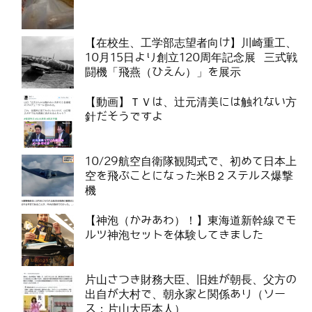
【在校生、工学部志望者向け】川崎重工、
10月15日より創立120周年記念展 三式戦
闘機「飛燕（ひえん）」を展示
【動画】ＴＶは、辻元清美には触れない方
針だそうですよ
10/29航空自衛隊観閲式で、初めて日本上
空を飛ぶことになった米B２ステルス爆撃
機
【神泡（かみあわ）！】東海道新幹線でモ
ルツ神泡セットを体験してきました
片山さつき財務大臣、旧姓が朝長、父方の
出自が大村で、朝永家と関係あり（ソー
ス：片山大臣本人）