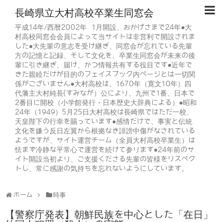
長崎県立大村高校卒業生同窓会
平成14年/西暦2002年 1月開設、おかげさまで24年●大
村高校同窓会会員によって当サイトは非営利で開設されま
した●大先輩の意志を受け継ぎ、同窓会が忘れている先輩
方の記憶と記録、そして文化を、卒業生同窓会が未来の後
輩に引き継ぎ、届け、かつ情報共有する役目です●近年で
きた親睦だけが目的のフェイスブック内ページとは一切関
係がございません●大村高校は、1670年（寛文10年）四
代藩主大村純長(すみなが）公により、九州で1番、日本で
2番目に開校（小学館発行・日本歴史大辞典による）●昭和
24年（1949）5月25日大村高校は長崎県ではただ一校、
天皇陛下の行幸を賜っています●感情だけで、事実と伝統
文化を嫌う反日左翼から根拠なき誹謗中傷がなされている
ようですが、サイト運営チーム（全員大村高校卒業生）は
怯まず冷静な平常心で運営を続けて参ります●24年前のサ
イト開設当初より、ご支援くださる先輩の皆様をリスペク
トし、常に感謝の気持ちを忘れないようにしています。
ホーム
時事
【警察庁発表】朝鮮民族を中心とした「在日」