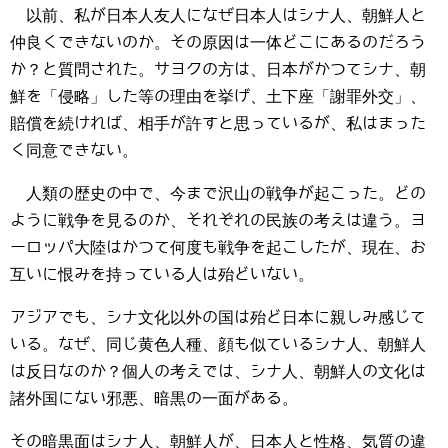
以前、私が日本人友人になぜ日本人はシナ人、朝鮮人と
仲良くできないのか。その原因は一体どこにあるのだろう
か？と質問された。サヨクの方は、日本がかつてシナ、朝
鮮を「侵略」した等の理由を挙げ、土下座「謝罪外交」、
賠償を続ければ、相手が許すと思っているが、私はまった
く同意できない。
人類の歴史の中で、今まで沢山の戦争が起こった。どの
ように戦争を見るのか、それぞれの民族の考えは違う。ヨ
ーロッパ大陸はかつて何度も戦争を起こしたが、現在、お
互いに恨みを持っている人は殆どいない。
アジアでも、シナ文化以外の国は殆ど日本に親しみ感じて
いる。なぜ、同じ黄色人種、顔も似ているシナ人、朝鮮人
は反日なのか？個人の考えでは、シナ人、朝鮮人の文化は
諸外国にない邪悪、暗黒の一面がある。
その暗黒面はシナ人、朝鮮人が、日本人と性格、気質の違