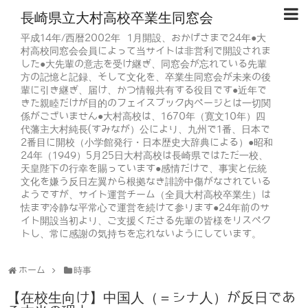
長崎県立大村高校卒業生同窓会
平成14年/西暦2002年 1月開設、おかげさまで24年●大
村高校同窓会会員によって当サイトは非営利で開設されま
した●大先輩の意志を受け継ぎ、同窓会が忘れている先輩
方の記憶と記録、そして文化を、卒業生同窓会が未来の後
輩に引き継ぎ、届け、かつ情報共有する役目です●近年で
きた親睦だけが目的のフェイスブック内ページとは一切関
係がございません●大村高校は、1670年（寛文10年）四
代藩主大村純長(すみなが）公により、九州で1番、日本で
2番目に開校（小学館発行・日本歴史大辞典による）●昭和
24年（1949）5月25日大村高校は長崎県ではただ一校、
天皇陛下の行幸を賜っています●感情だけで、事実と伝統
文化を嫌う反日左翼から根拠なき誹謗中傷がなされている
ようですが、サイト運営チーム（全員大村高校卒業生）は
怯まず冷静な平常心で運営を続けて参ります●24年前のサ
イト開設当初より、ご支援くださる先輩の皆様をリスペク
トし、常に感謝の気持ちを忘れないようにしています。
ホーム
時事
【在校生向け】中国人（＝シナ人）が反日であ