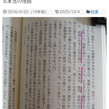
る本当の理由
2016/4/22
（
10年前
）
2025/12/4
時事