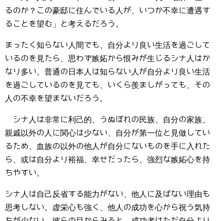
るのか？この豪邸に住んでいる人が、いつか不幸に遭遇す
ることを望む」と考えるだろう。
まったく知らない人間でも、自分より良い生活を過ごして
いるのを見たら、思わず嫉妬から恨みが生じるシナ人はか
なり多い。普通の日本人は知らない人が自分より良い生活
を過ごしているのを見ても、いくら羨ましがっても、その
人の不幸を望まないだろう。
シナ人は非常に利己的、うぬぼれの民族、自分の家族、
親戚以外の人に関心は少ない、自分が第一位と見做してい
るため、血族の以外の他人が自分にないものを手に入れた
ら、或は自分より裕福、幸せだったら、強烈な嫉妬心を持
ちやすい。
シナ人は自己反省する能力がない、他人に及ばない理由も
思考しない。虚栄心も強く、他人の成功を心から祝う気持
ちが少ない。彼らの目からみると、成功者はただ自分より