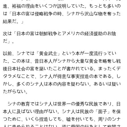
進、裕福の理由をいくつか説明していた。もっとも多いの
は「日本の富は侵略戦争の時、シナから沢山な物を奪った
結果だ。」
次は「日本の富は朝鮮戦争とアメリカの経済援助のお陰
だ」。
以前、シナでは「黄金武士」という本が一度流行ってい
た。この本は、昔日本人がシナから大量な黄金を略奪し戦
後日本社会の富を築いたことが書かれている。まったくデ
タラメなことで、シナ人が得意な事実捏造の本である。し
かし、多くのシナ人は本の内容を疑わない。あるいは疑い
たがらない。
シナの教育ではシナ人は世界一の優秀な民族であり、日
本人に及ばない理由がない。シナ人は民族の「面子」を保
つために、いくら捏造しても、嘘を付いても、周りのシナ
人に責められることはない。逆に愛国の行為として称賛さ