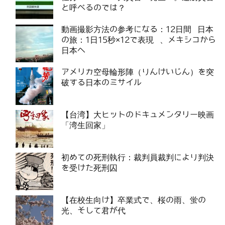
と呼べるのでは？
動画撮影方法の参考になる：12日間 日本
の旅：1日15秒×12で表現 、メキシコから
日本へ
アメリカ空母輪形陣（りんけいじん）を突
破する日本のミサイル
【台湾】大ヒットのドキュメンタリー映画
「湾生回家」
初めての死刑執行：裁判員裁判により判決
を受けた死刑囚
【在校生向け】卒業式で、桜の雨、蛍の
光、そして君が代