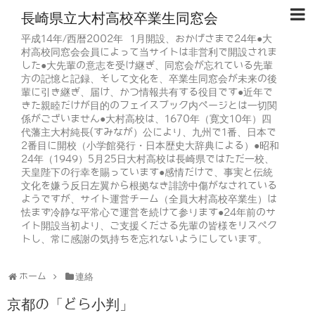
長崎県立大村高校卒業生同窓会
平成14年/西暦2002年 1月開設、おかげさまで24年●大
村高校同窓会会員によって当サイトは非営利で開設されま
した●大先輩の意志を受け継ぎ、同窓会が忘れている先輩
方の記憶と記録、そして文化を、卒業生同窓会が未来の後
輩に引き継ぎ、届け、かつ情報共有する役目です●近年で
きた親睦だけが目的のフェイスブック内ページとは一切関
係がございません●大村高校は、1670年（寛文10年）四
代藩主大村純長(すみなが）公により、九州で1番、日本で
2番目に開校（小学館発行・日本歴史大辞典による）●昭和
24年（1949）5月25日大村高校は長崎県ではただ一校、
天皇陛下の行幸を賜っています●感情だけで、事実と伝統
文化を嫌う反日左翼から根拠なき誹謗中傷がなされている
ようですが、サイト運営チーム（全員大村高校卒業生）は
怯まず冷静な平常心で運営を続けて参ります●24年前のサ
イト開設当初より、ご支援くださる先輩の皆様をリスペク
トし、常に感謝の気持ちを忘れないようにしています。
ホーム
連絡
京都の「どら小判」