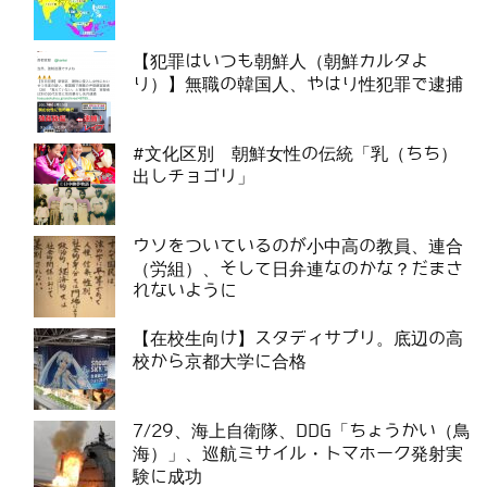
【犯罪はいつも朝鮮人（朝鮮カルタよ
り）】無職の韓国人、やはり性犯罪で逮捕
#文化区別 朝鮮女性の伝統「乳（ちち）
出しチョゴリ」
ウソをついているのが小中高の教員、連合
（労組）、そして日弁連なのかな？だまさ
れないように
【在校生向け】スタディサプリ。底辺の高
校から京都大学に合格
7/29、海上自衛隊、DDG「ちょうかい（鳥
海）」、巡航ミサイル・トマホーク発射実
験に成功