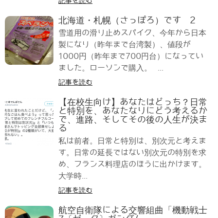
記事を読む
北海道・札幌（さっぽろ）です 2
雪道用の滑り止めスパイク、今年から日本
製になり（昨年まで台湾製）、値段が
1000円（昨年まで700円台）になってい
ました。ローソンで購入。 ...
記事を読む
【在校生向け】あなたはどっち？日常
と特別を、あなたなりにどう考えるか
で、進路、そしてその後の人生が決ま
る
私は前者。日常と特別は、別次元と考えま
す。日常の延長ではない別次元の特別を求
め、フランス料理店のほうに出かけます。
大学時...
記事を読む
航空自衛隊による交響組曲「機動戦士