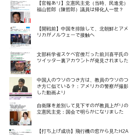
【官報あり】立憲民主党（当時、民進党）
福山哲郎（陳哲郎）議員は帰化人一世？
【開戦前】中国を排除して、北朝鮮とアメ
リカがノルウェーで接触へ
文部科学省スケベ官僚だった前川喜平氏の
ツイッター裏アカウントが発見されました
中国人のウソのつき方は、教員のウソのつ
き方に似ている？：アメリカの警察が撮影
した動画より
自衛隊を差別して見下すのが教員上がりの
立憲民主党：国会で明らかになりました
【打ち上げ成功】飛行機の窓から見たH2A