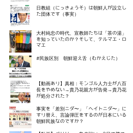
日教組（にっきょうそ）は朝鮮人が設立し
た団体です（事実）
大村純忠の時代、宣教師たちは「茶の湯」
を知っていたのか？そして、テルマエ・ロ
マエ
#民族区別 朝鮮迎え舌（むかえじた）
【動画あり】真相：モンゴル人力士が八百
長をやめない→貴乃花親方が告発→貴乃花
が処分された？
事実を「差別ニダ〜」「ヘイトニダ〜」に
すり替え、言論弾圧をするのが日本にいる
朝鮮民族なのですか？