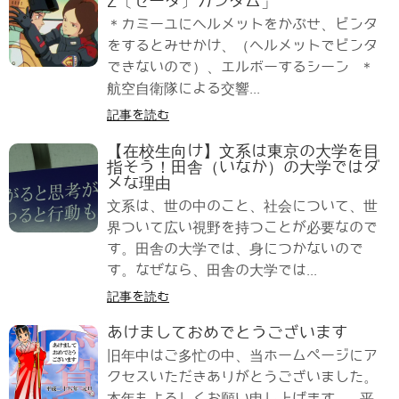
Z〔ゼータ〕ガンダム」
＊カミーユにヘルメットをかぶせ、ビンタ
をするとみせかけ、（ヘルメットでビンタ
できないので）、エルボーするシーン ＊
航空自衛隊による交響...
記事を読む
【在校生向け】文系は東京の大学を目
指そう！田舎（いなか）の大学ではダ
メな理由
文系は、世の中のこと、社会について、世
界ついて広い視野を持つことが必要なので
す。田舎の大学では、身につかないので
す。なぜなら、田舎の大学では...
記事を読む
あけましておめでとうございます
旧年中はご多忙の中、当ホームページにア
クセスいただきありがとうございました。
本年もよろしくお願い申し上げます。 平