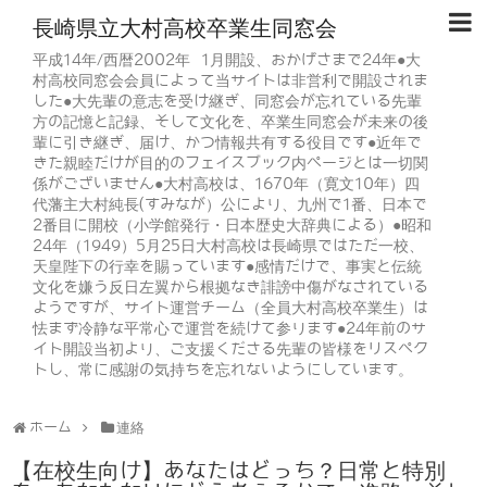
長崎県立大村高校卒業生同窓会
平成14年/西暦2002年 1月開設、おかげさまで24年●大
村高校同窓会会員によって当サイトは非営利で開設されま
した●大先輩の意志を受け継ぎ、同窓会が忘れている先輩
方の記憶と記録、そして文化を、卒業生同窓会が未来の後
輩に引き継ぎ、届け、かつ情報共有する役目です●近年で
きた親睦だけが目的のフェイスブック内ページとは一切関
係がございません●大村高校は、1670年（寛文10年）四
代藩主大村純長(すみなが）公により、九州で1番、日本で
2番目に開校（小学館発行・日本歴史大辞典による）●昭和
24年（1949）5月25日大村高校は長崎県ではただ一校、
天皇陛下の行幸を賜っています●感情だけで、事実と伝統
文化を嫌う反日左翼から根拠なき誹謗中傷がなされている
ようですが、サイト運営チーム（全員大村高校卒業生）は
怯まず冷静な平常心で運営を続けて参ります●24年前のサ
イト開設当初より、ご支援くださる先輩の皆様をリスペク
トし、常に感謝の気持ちを忘れないようにしています。
ホーム
連絡
【在校生向け】あなたはどっち？日常と特別