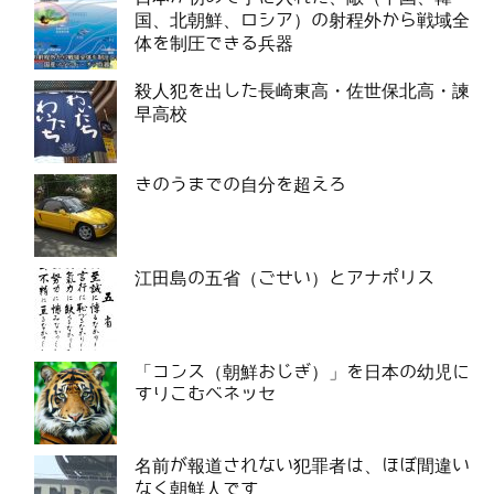
国、北朝鮮、ロシア）の射程外から戦域全
体を制圧できる兵器
殺人犯を出した長崎東高・佐世保北高・諫
早高校
きのうまでの自分を超えろ
江田島の五省（ごせい）とアナポリス
「コンス（朝鮮おじぎ）」を日本の幼児に
すりこむベネッセ
名前が報道されない犯罪者は、ほぼ間違い
なく朝鮮人です