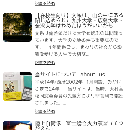
記事を読む
【在校生向け】文系は、山の中にある
閉じ込められた九州大学・広島大学・
金沢大学はやめたほうがいいかも
文系は偏差値だけで大学を選ぶのは間違っ
ています。大学の立地条件も重要なので
す。 ４年間過ごし、まわりの社会から影
響を受ける人生で大切な...
記事を読む
当サイトについて about us
平成14年/西暦2002年 1月開設、おかげ
さまで24年。 当サイトは、当時、大村高
校同窓会会員の先輩方により非営利で開設
されました。...
記事を読む
陸上自衛隊 富士総合火力演習（そう
かえん）