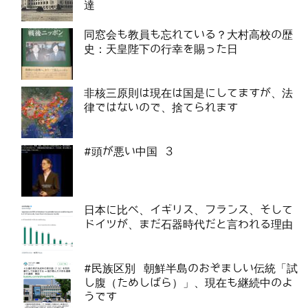
達
同窓会も教員も忘れている？大村高校の歴
史：天皇陛下の行幸を賜った日
非核三原則は現在は国是にしてますが、法
律ではないので、捨てられます
#頭が悪い中国 3
日本に比べ、イギリス、フランス、そして
ドイツが、まだ石器時代だと言われる理由
#民族区別 朝鮮半島のおぞましい伝統「試
し腹（ためしばら）」、現在も継続中のよ
うです