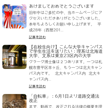
あけましておめでとうございます
旧年中はご多忙の中、当ホームページにア
クセスいただきありがとうございました。
本年もよろしくお願い申し上げます。 平
成28年（西暦201...
記事を読む
【在校生向け】こんな大学キャンパス
で学生生活を送りたい：理系は北海道
大学、文系は東京23区内の大学
クラーク博士像は２つあります。一つは札
幌市豊平区羊ヶ丘、もう一つは北大キャン
パス内です。 北大キャンパス内 北大キ
ャンパス内...
記事を読む
「自転車」：6月1日より道路交通法
改正
まず、動画で、改正される法律の概要を理