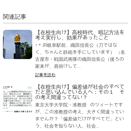
関連記事
【在校生向け】高校時代、暗記方法を
考え実行し、効果があったこと
↑＊JR岐阜駅前、織田信長公（刀ではな
く、ちゃんと鉄砲を手にしています） ↓名
古屋市・戦国武将隊の織田信長公（後ろの
家来が、肩掛けして...
記事を読む
【在校生向け】偏差値が社会のすべて
だと思い込んでいる人へ：その１ そ
の考え間違ってない？
東京大学大学院・准教授 のツィートです
が、この准教授の考え、大きく間違ってい
ませんか？「偏差値だけがすべてだ」とい
う、社会を知らない人、社会...