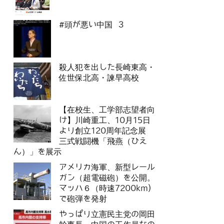
#頭が悪い中国 3
殺人犯を出した長崎東高・
佐世保北高・諫早高校
【在校生、工学部志望者向
け】川崎重工、10月15日
より創立120周年記念展
三式戦闘機「飛燕（ひえ
ん）」を展示
アメリカ海軍、新型レール
ガン（超電磁砲）を公開。
マッハ６（時速7200km)
で砲弾を発射
やっぱり立憲民主党の岡田