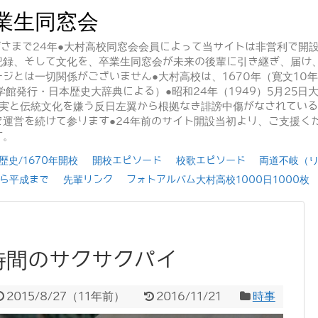
業生同窓会
かげさまで24年●大村高校同窓会会員によって当サイトは非営利で開
記録、そして文化を、卒業生同窓会が未来の後輩に引き継ぎ、届け
ジとは一切関係がございません●大村高校は、1670年（寛文10
学館発行・日本歴史大辞典による）●昭和24年（1949）5月25
事実と伝統文化を嫌う反日左翼から根拠なき誹謗中傷がなされてい
運営を続けて参ります●24年前のサイト開設当初より、ご支援く
す。
史/1670年開校
開校エピソード
校歌エピソード
両道不岐（
ら平成まで
先輩リンク
フォトアルバム大村高校1000日1000枚
時間のサクサクパイ
2015/8/27
（
11年前
）
2016/11/21
時事