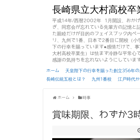
長崎県立大村高校卒
平成14年/西暦2002年 1月開設、お
ぎ、同窓会が忘れている先輩方の記憶と
た親睦だけが目的のフェイスブック内ペー
り、九州で1番、日本で2番目に開校（小
下の行幸を賜っています●感情だけで、
大村高校卒業生）は怯まず冷静な平常心で
感謝の気持ちを忘れないようにしていま
ホーム
天皇陛下の行幸を賜った創立356年の歴
長崎伝統五校とは？
九州1番校
江戸時代か
ホーム
時事
賞味期限、わずか3