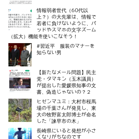
情報弱者世代（60代以
上？）の大先輩は、情報で
若者に負けないように、パ
ッドやスマホの文字ズーム
（拡大）機能を使いこなそう！
#習近平 服装のマナーを
知らない男
【新たなメール問題】民主
党・タマキン（玉木議員）
が提出した愛媛県知事の文
書、偽造じゃないの？２
ヒゼンマユミ：大村市桜馬
場の千葉さんが発見し、東
大の牧野富太郎博士が命名
した「諫早市の木」
長崎県にいると発想が小さ
くなりがちなのです