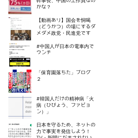
幹事長、中国の工作員なの
かな？
【動画あり】国会を恫喝
（どうかつ）の場にするダ
メダメ政党・民進党です
#中国人が日本の電車内で
ウンチ
「保育園落ちた」ブログ
２
#韓国人だけの精神病「火
病（ひびょう、ファビョ
ン）」
日本を守るため、ネットの
力で事実を発信しよう！
TV・新聞にだまされない