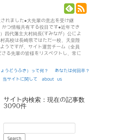
設されました●大先輩の意志を受け継
、かつ情報共有する役目です●近年でき
年）四代藩主大村純長(すみなが）公によ
日大村高校は長崎県ではただ一校、天皇陛
るようですが、サイト運営チーム（全員
ださる先輩の皆様をリスペクトし、常に
りょうどうふき）って何？
あなたは何回卒？
当サイトに関して about us
サイト内検索：現在の記事数
3090件