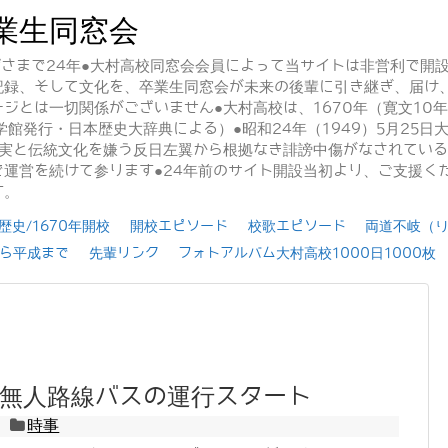
業生同窓会
かげさまで24年●大村高校同窓会会員によって当サイトは非営利で開
記録、そして文化を、卒業生同窓会が未来の後輩に引き継ぎ、届け
ジとは一切関係がございません●大村高校は、1670年（寛文10
学館発行・日本歴史大辞典による）●昭和24年（1949）5月25
事実と伝統文化を嫌う反日左翼から根拠なき誹謗中傷がなされてい
運営を続けて参ります●24年前のサイト開設当初より、ご支援く
す。
史/1670年開校
開校エピソード
校歌エピソード
両道不岐（
ら平成まで
先輩リンク
フォトアルバム大村高校1000日1000枚
無人路線バスの運行スタート
時事