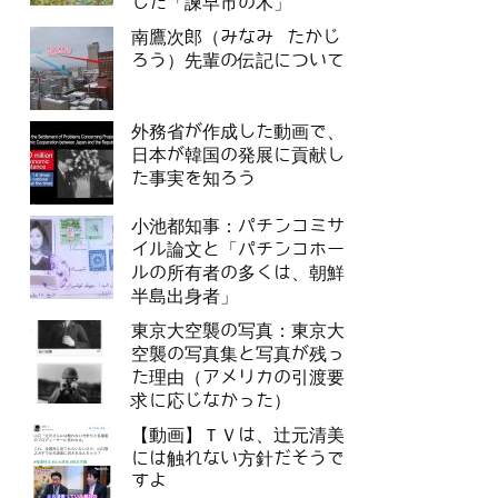
した「諫早市の木」
南鷹次郎（みなみ たかじ
ろう）先輩の伝記について
外務省が作成した動画で、
日本が韓国の発展に貢献し
た事実を知ろう
小池都知事：パチンコミサ
イル論文と「パチンコホー
ルの所有者の多くは、朝鮮
半島出身者」
東京大空襲の写真：東京大
空襲の写真集と写真が残っ
た理由（アメリカの引渡要
求に応じなかった）
【動画】ＴＶは、辻元清美
には触れない方針だそうで
すよ