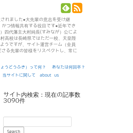
設されました●大先輩の意志を受け継
、かつ情報共有する役目です●近年でき
年）四代藩主大村純長(すみなが）公によ
日大村高校は長崎県ではただ一校、天皇陛
るようですが、サイト運営チーム（全員
ださる先輩の皆様をリスペクトし、常に
りょうどうふき）って何？
あなたは何回卒？
当サイトに関して about us
サイト内検索：現在の記事数
3090件