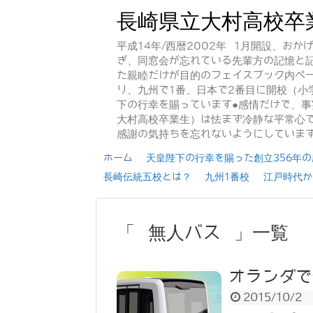
長崎県立大村高校卒
平成14年/西暦2002年 1月開設、お
ぎ、同窓会が忘れている先輩方の記憶と
た親睦だけが目的のフェイスブック内ペー
り、九州で1番、日本で2番目に開校（小
下の行幸を賜っています●感情だけで、
大村高校卒業生）は怯まず冷静な平常心で
感謝の気持ちを忘れないようにしていま
ホーム
天皇陛下の行幸を賜った創立356年の歴
長崎伝統五校とは？
九州1番校
江戸時代か
「 無人バス 」一覧
オランダで
2015/10/2