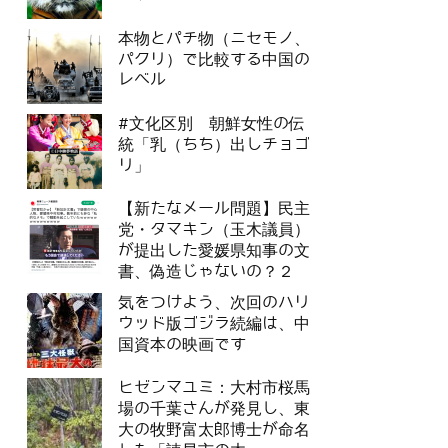
本物とパチ物（ニセモノ、
パクリ）で比較する中国の
レベル
#文化区別 朝鮮女性の伝
統「乳（ちち）出しチョゴ
リ」
【新たなメール問題】民主
党・タマキン（玉木議員）
が提出した愛媛県知事の文
書、偽造じゃないの？２
気をつけよう、次回のハリ
ウッド版ゴジラ続編は、中
国資本の映画です
ヒゼンマユミ：大村市桜馬
場の千葉さんが発見し、東
大の牧野富太郎博士が命名