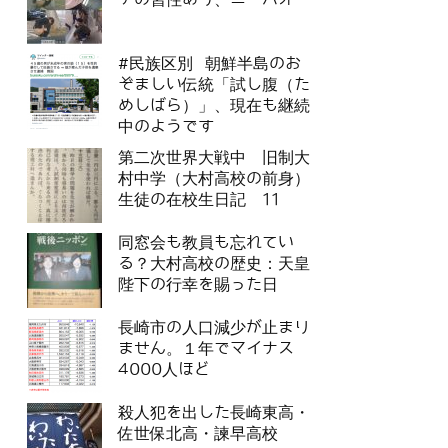
#民族区別 朝鮮半島のお
ぞましい伝統「試し腹（た
めしばら）」、現在も継続
中のようです
第二次世界大戦中 旧制大
村中学（大村高校の前身）
生徒の在校生日記 11
同窓会も教員も忘れてい
る？大村高校の歴史：天皇
陛下の行幸を賜った日
長崎市の人口減少が止まり
ません。１年でマイナス
4000人ほど
殺人犯を出した長崎東高・
佐世保北高・諫早高校