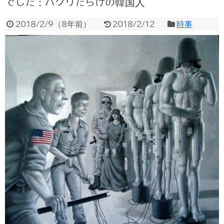
でした：パクリだらけの韓国人
2018/2/9
（
8年前
）
2018/2/12
時事