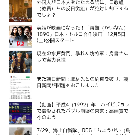
外国人が日本人をたたえる話は、日教組
（教員たちの反日労組）が絶対に却下する
でしょ？
実話が映画になった！「海難（かいなん）
1890」日本・トルコ合作映画 12月5日
(土)公開スタート
現在の水戸黄門、暴れん坊将軍：肩書きな
しで実力発揮
また朝日新聞：取材先との約束を破り、朝
日新聞が問題をおこしました
【動画】平成4（1992）年、ハイビジョン
で撮影されたバブル崩壊の東京：高画質で
今のよう
7/29、海上自衛隊、DDG「ちょうかい（鳥