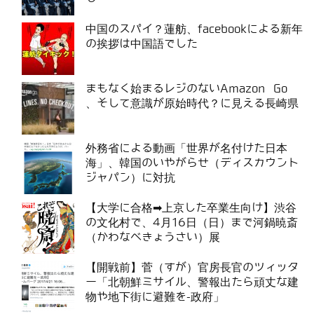
中国のスパイ？蓮舫、facebookによる新年
の挨拶は中国語でした
まもなく始まるレジのないAmazon Go
、そして意識が原始時代？に見える長崎県
外務省による動画「世界が名付けた日本
海」、韓国のいやがらせ（ディスカウント
ジャパン）に対抗
【大学に合格➡上京した卒業生向け】渋谷
の文化村で、4月16日（日）まで河鍋暁斎
（かわなべきょうさい）展
【開戦前】菅（すが）官房長官のツィッタ
ー「北朝鮮ミサイル、警報出たら頑丈な建
物や地下街に避難を-政府」