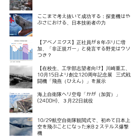
ここまで考え抜いて成功する：探査機はや
ぶさにおける、日本技術者の力
【アベノミクス】正社員が８年ぶりに増
加、「非正規ガー」と発言する野党はウソ
つき？
【在校生、工学部志望者向け】川崎重工、
10月15日より創立120周年記念展 三式戦
闘機「飛燕（ひえん）」を展示
海上自衛隊ヘリ空母「かが（加賀）」
(24DDH)、３月22日就役
10/29航空自衛隊観閲式で、初めて日本上
空を飛ぶことになった米B２ステルス爆撃
機