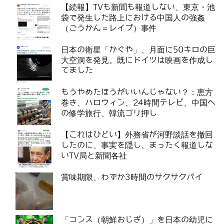
【続報】TVも新聞も報道しない、東京・池
袋で発生した路上における中国人の強姦
（ごうかん＝レイプ）事件
日本の衛星「かぐや」、月面に50キロの巨
大空洞を発見。既にドイツは映画を作成し
てました
もうやめたほうがいいんじゃない？：恵方
巻き、ハロウィン、24時間テレビ、中国へ
の修学旅行、韓流ゴリ押し
【これはひどい】外務省が河野談話を撤回
したのに、事実を隠し、まったく報道しな
いTV局と新聞各社
賞味期限、わずか3時間のサクサクパイ
「コンス（朝鮮おじぎ）」を日本の幼児に