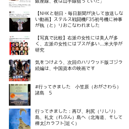
銀座線、夜は山手線狙っていた」
【NHKと朝日・毎日新聞が決して放送しな
い動画】ステルス戦闘機F35初号機に神事
が執（と）りおこなわれました
【写真で比較】右派の女性には美人が多
く、左派の女性にはブスが多い…米大学が
研究
気をつけよう、次回のハリウッド版ゴジラ
続編は、中国資本の映画です
#行ってきました 小笠原（おがさわら）
諸島 5
行ってきました：再び、利尻（りしり）
島、礼文（れぶん）島へ（北海道、そして
樺太[カラフト]近く）