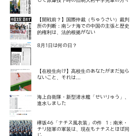
して原爆投下時の旧制大村中学先輩の方々
【開戦前？】国際仲裁（ちゅうさい）裁判
所の判断：南シナ海での中国の主張と歴史
的権利は、法的根拠がない
8月1日は何の日？
【在校生向け】高校生のあなたがまだ知ら
ないこと、それは…
海上自衛隊・新型潜水艦「せいりゅう」、
進水しました
欅坂46「ナチス風衣装」の件 1：南米・
チリ陸軍の軍装は、現在もナチスとほぼ同
じ