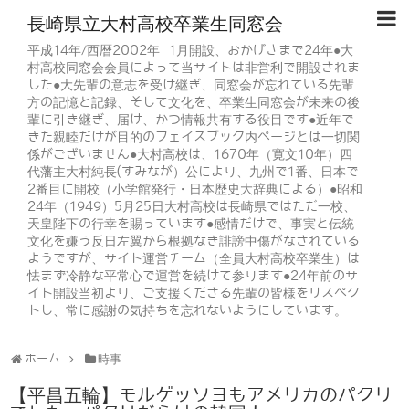
長崎県立大村高校卒業生同窓会
平成14年/西暦2002年 1月開設、おかげさまで24年●大
村高校同窓会会員によって当サイトは非営利で開設されま
した●大先輩の意志を受け継ぎ、同窓会が忘れている先輩
方の記憶と記録、そして文化を、卒業生同窓会が未来の後
輩に引き継ぎ、届け、かつ情報共有する役目です●近年で
きた親睦だけが目的のフェイスブック内ページとは一切関
係がございません●大村高校は、1670年（寛文10年）四
代藩主大村純長(すみなが）公により、九州で1番、日本で
2番目に開校（小学館発行・日本歴史大辞典による）●昭和
24年（1949）5月25日大村高校は長崎県ではただ一校、
天皇陛下の行幸を賜っています●感情だけで、事実と伝統
文化を嫌う反日左翼から根拠なき誹謗中傷がなされている
ようですが、サイト運営チーム（全員大村高校卒業生）は
怯まず冷静な平常心で運営を続けて参ります●24年前のサ
イト開設当初より、ご支援くださる先輩の皆様をリスペク
トし、常に感謝の気持ちを忘れないようにしています。
ホーム
時事
【平昌五輪】モルゲッソヨもアメリカのパクリ