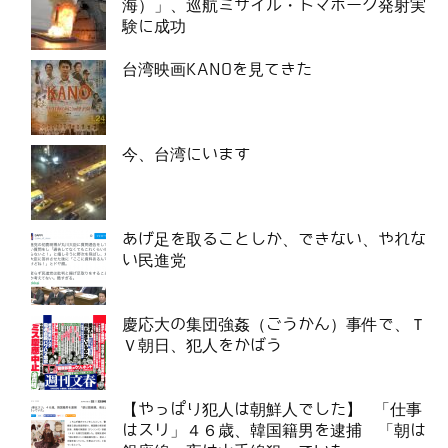
海）」、巡航ミサイル・トマホーク発射実
験に成功
台湾映画KANOを見てきた
今、台湾にいます
あげ足を取ることしか、できない、やれな
い民進党
慶応大の集団強姦（ごうかん）事件で、Ｔ
Ｖ朝日、犯人をかばう
【やっぱり犯人は朝鮮人でした】 「仕事
はスリ」４６歳、韓国籍男を逮捕 「朝は