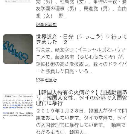
党（男）、社民党（女）、事件の主役・森
友学園の理事（男）、民進党（男）、自由
党（女） 野...
記事を読む
世界遺産・日光（にっこう）に行って
きました ２
写真は、頭文字D（イニシャルD)というア
ニメで、藤原拓海 (ふじわらたくみ）が、
運転技術の高さを披露し、数々のドライバ
ーと勝負した日光・いろ...
記事を読む
【韓国人特有の火病か？】証拠動画あ
り：韓国人女性、タイの空港で入国管
理官に暴行
２０１９年１月２８日、韓国人がタイで問
題をおこしています。タイの空港で、タイ
の入国管理官に暴行しています。 動画で
わかるように、韓国人...