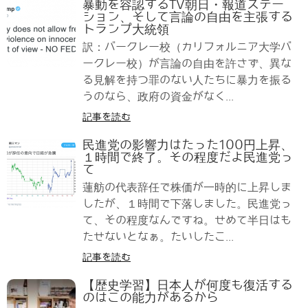
暴動を容認するTV朝日・報道ステー
ション、そして言論の自由を主張する
トランプ大統領
訳：バークレー校（カリフォルニア大学バ
ークレー校）が言論の自由を許さず、異な
る見解を持つ罪のない人たちに暴力を振る
うのなら、政府の資金がなく...
記事を読む
民進党の影響力はたった100円上昇、
１時間で終了。その程度だよ民進党っ
て
蓮舫の代表辞任で株価が一時的に上昇しま
したが、１時間で下落しました。民進党っ
て、その程度なんですね。せめて半日はも
たせないとなぁ。たいしたこ...
記事を読む
【歴史学習】日本人が何度も復活する
のはこの能力があるから