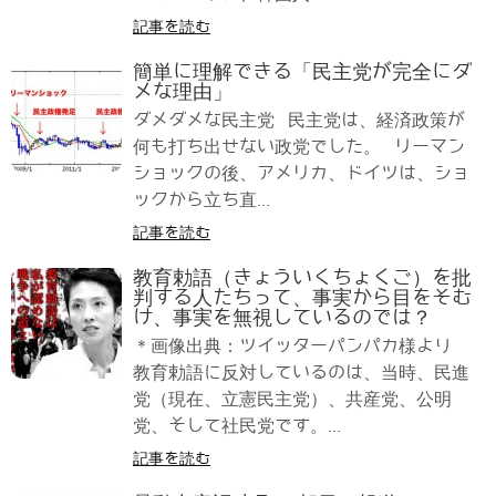
記事を読む
簡単に理解できる「民主党が完全にダ
メな理由」
ダメダメな民主党 民主党は、経済政策が
何も打ち出せない政党でした。 リーマン
ショックの後、アメリカ、ドイツは、ショ
ックから立ち直...
記事を読む
教育勅語（きょういくちょくご）を批
判する人たちって、事実から目をそむ
け、事実を無視しているのでは？
＊画像出典：ツイッターパンパカ様より
教育勅語に反対しているのは、当時、民進
党（現在、立憲民主党）、共産党、公明
党、そして社民党です。...
記事を読む