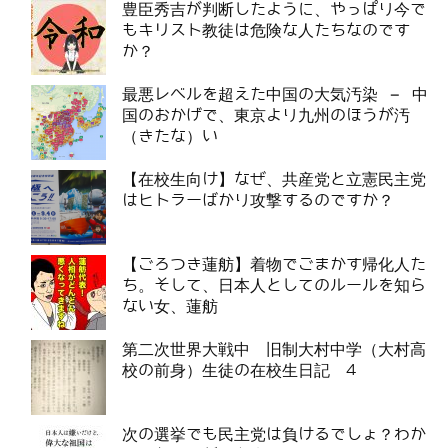
豊臣秀吉が判断したように、やっぱり今で
もキリスト教徒は危険な人たちなのです
か？
最悪レベルを超えた中国の大気汚染 – 中
国のおかげで、東京より九州のほうが汚
（きたな）い
【在校生向け】なぜ、共産党と立憲民主党
はヒトラーばかり攻撃するのですか？
【ごろつき蓮舫】着物でごまかす帰化人た
ち。そして、日本人としてのルールを知ら
ない女、蓮舫
第二次世界大戦中 旧制大村中学（大村高
校の前身）生徒の在校生日記 4
次の選挙でも民主党は負けるでしょ？わか