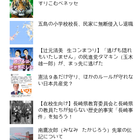
すりこむベネッセ
五島の小学校校長、民家に無断侵入し退職
【辻元清美 生コンまつり】「逃げも隠れ
もいたしません」の民進党タマキン（玉木
雄一郎）が、まっ先に逃げた
憲法９条だけ守り、ほかのルールが守れな
い日本共産党？
【在校生向け】長崎県教育委員会と長崎県
の教員たちが知らない歴史的事実「長崎事
件」を知ろう！
南鷹次郎（みなみ たかじろう）先輩の伝
記について