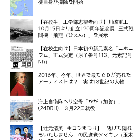
徒自身が掃除を開始
【在校生、工学部志望者向け】川崎重工、
10月15日より創立120周年記念展 三式戦
闘機「飛燕（ひえん）」を展示
【在校生向け】日本初の新元素名「ニホニ
ウム」正式決定（原子番号113、元素記号
Nh）
2016年、今年、世界で最もＣＤが売れた
アーティストは？ 実は18世紀の人物
海上自衛隊ヘリ空母「かが（加賀）」
(24DDH)、３月22日就役
【辻元清美 生コンまつり】「逃げも隠れ
もいたしません」の民進党タマキン（玉木