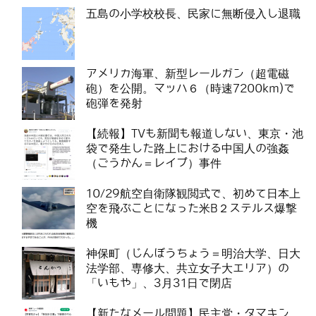
五島の小学校校長、民家に無断侵入し退職
アメリカ海軍、新型レールガン（超電磁
砲）を公開。マッハ６（時速7200km)で
砲弾を発射
【続報】TVも新聞も報道しない、東京・池
袋で発生した路上における中国人の強姦
（ごうかん＝レイプ）事件
10/29航空自衛隊観閲式で、初めて日本上
空を飛ぶことになった米B２ステルス爆撃
機
神保町（じんぼうちょう＝明治大学、日大
法学部、専修大、共立女子大エリア）の
「いもや」、3月31日で閉店
【新たなメール問題】民主党・タマキン