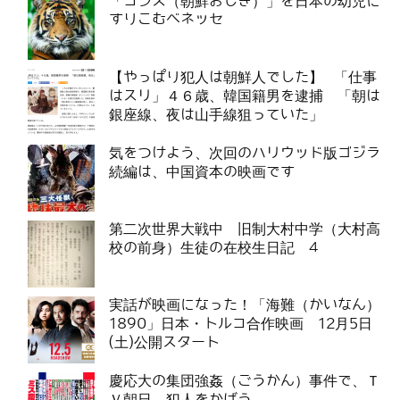
「コンス（朝鮮おじぎ）」を日本の幼児に
すりこむベネッセ
【やっぱり犯人は朝鮮人でした】 「仕事
はスリ」４６歳、韓国籍男を逮捕 「朝は
銀座線、夜は山手線狙っていた」
気をつけよう、次回のハリウッド版ゴジラ
続編は、中国資本の映画です
第二次世界大戦中 旧制大村中学（大村高
校の前身）生徒の在校生日記 4
実話が映画になった！「海難（かいなん）
1890」日本・トルコ合作映画 12月5日
(土)公開スタート
慶応大の集団強姦（ごうかん）事件で、Ｔ
Ｖ朝日、犯人をかばう