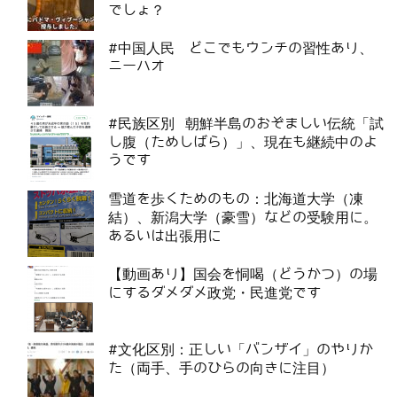
でしょ？
#中国人民 どこでもウンチの習性あり、
ニーハオ
#民族区別 朝鮮半島のおぞましい伝統「試
し腹（ためしばら）」、現在も継続中のよ
うです
雪道を歩くためのもの：北海道大学（凍
結）、新潟大学（豪雪）などの受験用に。
あるいは出張用に
【動画あり】国会を恫喝（どうかつ）の場
にするダメダメ政党・民進党です
#文化区別：正しい「バンザイ」のやりか
た（両手、手のひらの向きに注目）