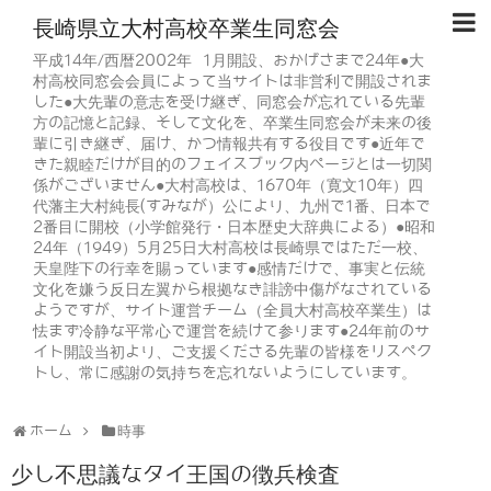
長崎県立大村高校卒業生同窓会
平成14年/西暦2002年 1月開設、おかげさまで24年●大
村高校同窓会会員によって当サイトは非営利で開設されま
した●大先輩の意志を受け継ぎ、同窓会が忘れている先輩
方の記憶と記録、そして文化を、卒業生同窓会が未来の後
輩に引き継ぎ、届け、かつ情報共有する役目です●近年で
きた親睦だけが目的のフェイスブック内ページとは一切関
係がございません●大村高校は、1670年（寛文10年）四
代藩主大村純長(すみなが）公により、九州で1番、日本で
2番目に開校（小学館発行・日本歴史大辞典による）●昭和
24年（1949）5月25日大村高校は長崎県ではただ一校、
天皇陛下の行幸を賜っています●感情だけで、事実と伝統
文化を嫌う反日左翼から根拠なき誹謗中傷がなされている
ようですが、サイト運営チーム（全員大村高校卒業生）は
怯まず冷静な平常心で運営を続けて参ります●24年前のサ
イト開設当初より、ご支援くださる先輩の皆様をリスペク
トし、常に感謝の気持ちを忘れないようにしています。
ホーム
時事
少し不思議なタイ王国の徴兵検査