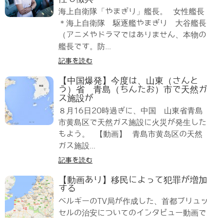
海上自衛隊「やまぎり」艦長。 女性艦長
＊海上自衛隊 駆逐艦やまぎり 大谷艦長
（アニメやドラマではありません、本物の
艦長です。防...
記事を読む
【中国爆発】今度は、山東（さんと
う）省 青島（ちんたお）市で天然ガ
ス施設が
８月16日20時過ぎに、中国 山東省青島
市黄島区で天然ガス施設に火災が発生した
もよう。 【動画】 青島市黄岛区の天然
ガス施設...
記事を読む
【動画あり】移民によって犯罪が増加
する
ベルギーのTV局が作成した、首都ブリュッ
セルの治安についてのインタビュー動画で