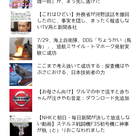
雄一郎）が、まっ先に逃げた
【これはひどい】外務省が河野談話を撤回
したのに、事実を隠し、まったく報道しな
いTV局と新聞各社
7/29、海上自衛隊、DDG「ちょうかい（鳥
海）」、巡航ミサイル・トマホーク発射実
験に成功
ここまで考え抜いて成功する：探査機はや
ぶさにおける、日本技術者の力
【お母さん向け】クルマの中で流すと赤ち
ゃんが泣きやむ音楽：ダウンロード先追加
【NHKと朝日・毎日新聞が決して放送しな
い動画】ステルス戦闘機F35初号機に神事
が執（と）りおこなわれました