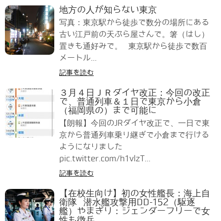
地方の人が知らない東京
写真：東京駅から徒歩で数分の場所にある
古い江戸前の天ぷら屋さんで。箸（はし）
置きも通好みで。 東京駅から徒歩で数百
メートル...
記事を読む
３月４日ＪＲダイヤ改正：今回の改正
で、普通列車＆１日で東京から小倉
（福岡県の）まで可能に
【朗報】今回のJRダイヤ改正で、一日で東
京から普通列車乗り継ぎで小倉まで行ける
ようになりました
pic.twitter.com/h1vlzT...
記事を読む
【在校生向け】初の女性艦長：海上自
衛隊 潜水艦攻撃用DD-152（駆逐
艦）やまぎり：ジェンダーフリーで女
性も徴兵