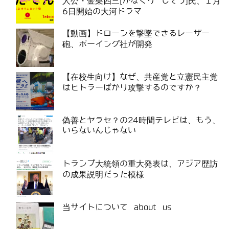
人公・金栗四三[かなくり しそう]氏、１月
6日開始の大河ドラマ
【動画】ドローンを撃墜できるレーザー
砲、ボーイング社が開発
【在校生向け】なぜ、共産党と立憲民主党
はヒトラーばかり攻撃するのですか？
偽善とヤラセ？の24時間テレビは、もう、
いらないんじゃない
トランプ大統領の重大発表は、アジア歴訪
の成果説明だった模様
当サイトについて about us