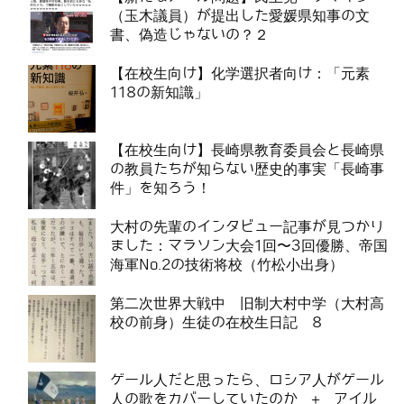
（玉木議員）が提出した愛媛県知事の文
書、偽造じゃないの？２
【在校生向け】化学選択者向け：「元素
118の新知識」
【在校生向け】長崎県教育委員会と長崎県
の教員たちが知らない歴史的事実「長崎事
件」を知ろう！
大村の先輩のインタビュー記事が見つかり
ました：マラソン大会1回〜3回優勝、帝国
海軍No.2の技術将校（竹松小出身）
第二次世界大戦中 旧制大村中学（大村高
校の前身）生徒の在校生日記 8
ゲール人だと思ったら、ロシア人がゲール
人の歌をカバーしていたのか ＋ アイル