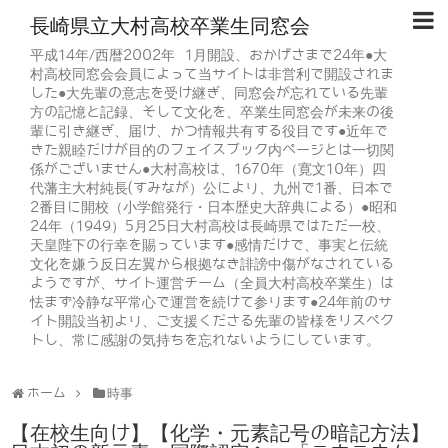
長崎県立大村高校卒業生同窓会
平成14年/西暦2002年 1月開設、おかげさまで24年●大
村高校同窓会会員によって当サイトは非営利で開設されま
した●大先輩の意志を受け継ぎ、同窓会が忘れている先輩
方の記憶と記録、そして文化を、卒業生同窓会が未来の後
輩に引き継ぎ、届け、かつ情報共有する役目です●近年で
きた親睦だけが目的のフェイスブック内ページとは一切関
係がございません●大村高校は、1670年（寛文10年）四
代藩主大村純長(すみなが）公により、九州で1番、日本で
2番目に開校（小学館発行・日本歴史大辞典による）●昭和
24年（1949）5月25日大村高校は長崎県ではただ一校、
天皇陛下の行幸を賜っています●感情だけで、事実と伝統
文化を嫌う反日左翼から根拠なき誹謗中傷がなされている
ようですが、サイト運営チーム（全員大村高校卒業生）は
怯まず冷静な平常心で運営を続けて参ります●24年前のサ
イト開設当初より、ご支援くださる先輩の皆様をリスペク
トし、常に感謝の気持ちを忘れないようにしています。
ホーム
時事
【在校生向け】【化学・元素記号の暗記方法】