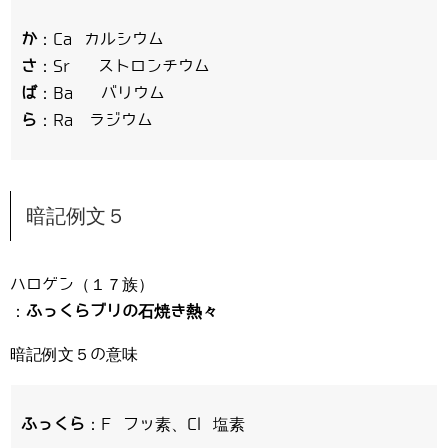
か
：Ca カルシウム
さ
：Sr ストロンチウム
ば
：Ba バリウム
ら
：Ra ラジウム
暗記例文５
ハロゲン（１７族）
：
ふっくらブリの石焼き熱々
暗記例文５の意味
ふっくら
：F フッ素、Cl 塩素