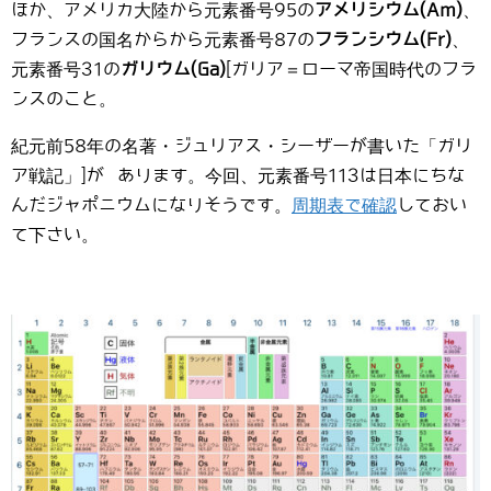
ほか、アメリカ大陸から元素番号95の
アメリシウム(Am)
、
フランスの国名からから元素番号87の
フランシウム(Fr)
、
元素番号31の
ガリウム(Ga)
[ガリア＝ローマ帝国時代のフラ
ンスのこと。
紀元前58年の名著・ジュリアス・シーザーが書いた「ガリ
ア戦記」]が あります。今回、元素番号113は日本にちな
んだジャポニウムになりそうです。
周期表で確認
しておい
て下さい。