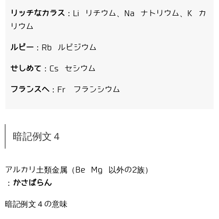
リッチなカラス
：Li リチウム、Na ナトリウム、K カ
リウム
ルビー
：Rb ルビジウム
せしめて
：Cs セシウム
フランスへ
：Fr フランシウム
暗記例文４
アルカリ土類金属（Be Mg 以外の2族）
：
かさばらん
暗記例文４の意味