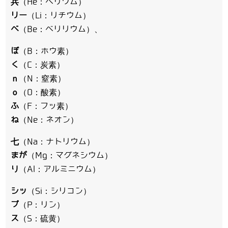
兵
（He：ヘリウム）
リー
（Li：リチウム）
ベ
（Be：ベリリウム）、
ぼ
（B：ホウ素）
く
（C：炭素）
ｎ
（N：窒素）
ｏ
（O：酸素）
ふ
（F：フッ素）
ね
（Ne：ネオン）
七
（Na：ナトリウム）
まが
（Mg：マグネシウム）
り
（Al：アルミニウム）
シッ
（Si：シリコン）
プ
（P：リン）
ス
（S：硫黄）