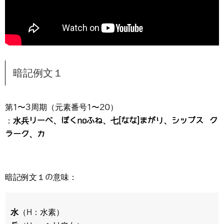
暗記例文１
第1〜3周期（元素番号1〜20）
：
水兵リーベ、ぼくnoふね、七[なな]まがり、シップス ク
ラーク、カ
暗記例文１の意味：
水
（H：水素）