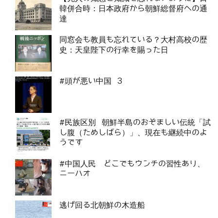
韓併合時：日本政府から朝鮮総督府への通
達
同窓会も教員も忘れている？大村高校の歴
史：天皇陛下の行幸を賜った日
#頭が悪い中国 3
#民族区別 朝鮮半島のおぞましい伝統「試
し腹（ためしばら）」、現在も継続中のよ
うです
#中国人民 どこでもウンチの習性あり、
ニーハオ
逃げ回る北朝鮮の木造船