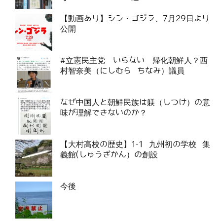
【動画あり】シン・ゴジラ、7月29日より
公開
#立憲民主党 いらない 帰化朝鮮人？西
村智奈美（にしむら ちなみ）議員
なぜ中国人と朝鮮民族は躾（しつけ）の意
味が理解できないのか？
【大村高校の歴史】1-1 九州初の学校 集
義館(しゅうぎかん）の創設
今後