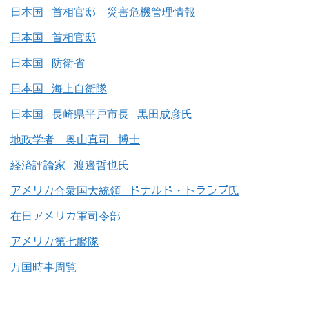
日本国 首相官邸 災害危機管理情報
日本国 首相官邸
日本国 防衛省
日本国 海上自衛隊
日本国 長崎県平戸市長 黒田成彦氏
地政学者 奥山真司 博士
経済評論家 渡邉哲也氏
アメリカ合衆国大統領 ドナルド・トランプ氏
在日アメリカ軍司令部
アメリカ第七艦隊
万国時事周覧