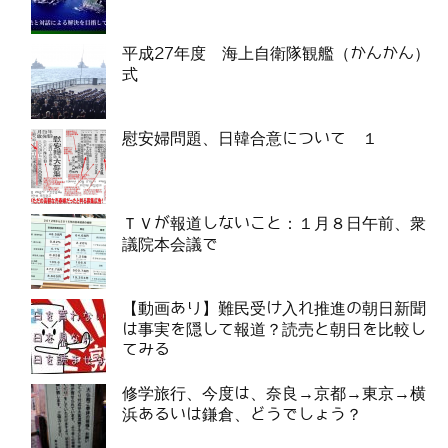
平成27年度 海上自衛隊観艦（かんかん）
式
慰安婦問題、日韓合意について １
ＴＶが報道しないこと：１月８日午前、衆
議院本会議で
【動画あり】難民受け入れ推進の朝日新聞
は事実を隠して報道？読売と朝日を比較し
てみる
修学旅行、今度は、奈良→京都→東京→横
浜あるいは鎌倉、どうでしょう？