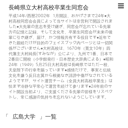
長崎県立大村高校卒業生同窓会
平成14年/西暦2002年 1月開設、おかげさまで24年●大
村高校同窓会会員によって当サイトは非営利で開設されま
した●大先輩の意志を受け継ぎ、同窓会が忘れている先輩
方の記憶と記録、そして文化を、卒業生同窓会が未来の後
輩に引き継ぎ、届け、かつ情報共有する役目です●近年で
きた親睦だけが目的のフェイスブック内ページとは一切関
係がございません●大村高校は、1670年（寛文10年）四
代藩主大村純長(すみなが）公により、九州で1番、日本で
2番目に開校（小学館発行・日本歴史大辞典による）●昭和
24年（1949）5月25日大村高校は長崎県ではただ一校、
天皇陛下の行幸を賜っています●感情だけで、事実と伝統
文化を嫌う反日左翼から根拠なき誹謗中傷がなされている
ようですが、サイト運営チーム（全員大村高校卒業生）は
怯まず冷静な平常心で運営を続けて参ります●24年前のサ
イト開設当初より、ご支援くださる先輩の皆様をリスペク
トし、常に感謝の気持ちを忘れないようにしています。
「 広島大学 」一覧