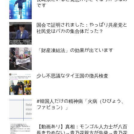
です
国会で証明されました：やっぱり共産党と
社民党はバカの集合体だった？
「財産凍結法」の効果が出ています
少し不思議なタイ王国の徴兵検査
#韓国人だけの精神病「火病（ひびょう、
ファビョン）」
【動画あり】真相：モンゴル人力士が八百
長をやめない→貴乃花親方が告発→貴乃花