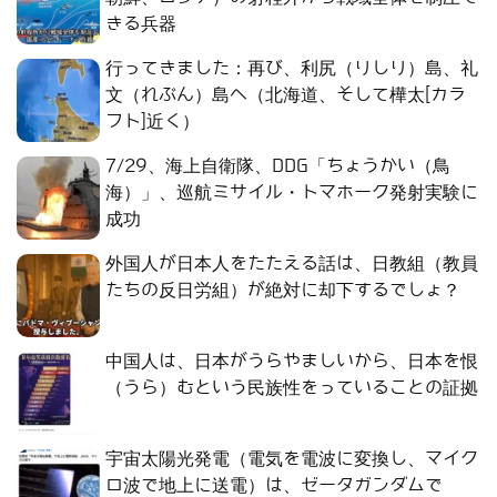
きる兵器
行ってきました：再び、利尻（りしり）島、礼
文（れぶん）島へ（北海道、そして樺太[カラ
フト]近く）
7/29、海上自衛隊、DDG「ちょうかい（鳥
海）」、巡航ミサイル・トマホーク発射実験に
成功
外国人が日本人をたたえる話は、日教組（教員
たちの反日労組）が絶対に却下するでしょ？
中国人は、日本がうらやましいから、日本を恨
（うら）むという民族性をっていることの証拠
宇宙太陽光発電（電気を電波に変換し、マイク
ロ波で地上に送電）は、ゼータガンダムで