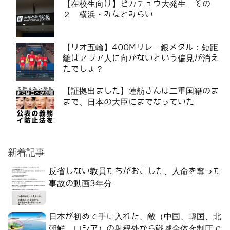
【在校生向け】ピカチュウ大発生 その
２ 横浜・みなとみらい
【リオ五輪】400Mリレー銀メダル：短距
離はアジア人に向かないという偏見が消え
たでしょ？
【証拠出ました】蓮舫さんは二重国籍のま
まで、日本の大臣にまでなっていた
新着記事
反省しない教員たちがおこした、人命を奪った
事故の動画3年分
日本が初めて手に入れた、敵（中国、韓国、北
朝鮮、ロシア）の射程外から戦域全体を制圧で