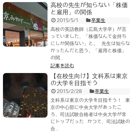
高校の先生が知らない「株価
と雇用」の関係
2015/5/1
卒業生
高校の英語教師（広島大学卒）が言
っていました、「株価なんて金持ち
にしか関係ない」と。 先生は知らな
かったんだと思う。「雇用と株価」
の関...
記事を読む
【在校生向け】文科系は東京
の大学を目指そう
2015/2/28
卒業生
文科系は東京の大学を目指そう！ 東
京の中心部に中央大学があったこ
ろ、司法試験合格者は中央大学が常
にトップだった かつて、司法試験の
合...