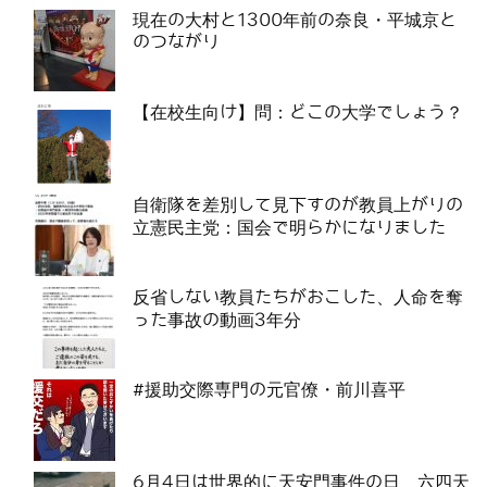
現在の大村と1300年前の奈良・平城京と
のつながり
【在校生向け】問：どこの大学でしょう？
自衛隊を差別して見下すのが教員上がりの
立憲民主党：国会で明らかになりました
反省しない教員たちがおこした、人命を奪
った事故の動画3年分
#援助交際専門の元官僚・前川喜平
6月4日は世界的に天安門事件の日 六四天