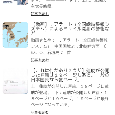
ます。 ————- まず、上記、立憲民
主党長崎県...
記事を読む
【動画】Ｊアラート（全国瞬時警報シ
ステム）によるミサイル発射の警報な
ど
動画まとめ： Ｊアラート（全国瞬時警報
システム） 中国国境より北朝鮮方面 そ
のころ、石垣島で 首...
記事を読む
【これは何かありそうだ】蓮舫が公開
した戸籍は１９ページもある。一般の
日本国民なら数ページ。
上：蓮舫が公開した戸籍。１８ページに蓮
舫が登場。 下：蓮舫が公開した戸籍・１
８ページと１９ページ。１９ページが最終
ページになっている。 ...
記事を読む