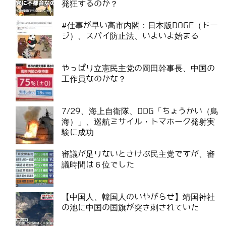
発狂するのか？
#仕事が早い高市内閣：日本版DOGE（ドー
ジ）、スパイ防止法、いよいよ始まる
やっぱり立憲民主党の岡田幹事長、中国の
工作員なのかな？
7/29、海上自衛隊、DDG「ちょうかい（鳥
海）」、巡航ミサイル・トマホーク発射実
験に成功
審議が足りないとさけぶ民主党ですが、審
議時間は６位でした
【中国人、韓国人のいやがらせ】靖国神社
の池に中国の国旗が突き刺されていた