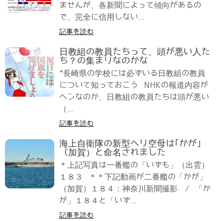
ませんが、各新聞によって傾向があるの
で、完全に信用しない...
記事を読む
日教組の教員たちって、頭が悪い人た
ち？の集まりなのかな
*長崎県の学校には必ずいる日教組の教員
について知っておこう NHKの報道内容が
ヘンなのか、日教組の教員たちは頭が悪い
（...
記事を読む
海上自衛隊の新型ヘリ空母は｢かが」
（加賀）と命名されました
＊上記写真は一番艦の「いずも」（出雲）
１８３ ＊＊下記動画が二番艦の「かが」
（加賀）１８４：神奈川新聞撮影 / 「か
が」１８４と「いず...
記事を読む