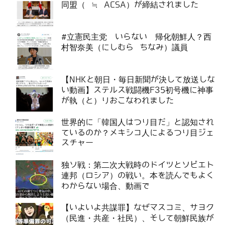
同盟（ ≒ ACSA）が締結されました
#立憲民主党 いらない 帰化朝鮮人？西
村智奈美（にしむら ちなみ）議員
【NHKと朝日・毎日新聞が決して放送しな
い動画】ステルス戦闘機F35初号機に神事
が執（と）りおこなわれました
世界的に「韓国人はつり目だ」と認知され
ているのか？メキシコ人によるつり目ジェ
スチャー
独ソ戦：第二次大戦時のドイツとソビエト
連邦（ロシア）の戦い。本を読んでもよく
わからない場合、動画で
【いよいよ共謀罪】なぜマスコミ、サヨク
（民進・共産・社民）、そして朝鮮民族が