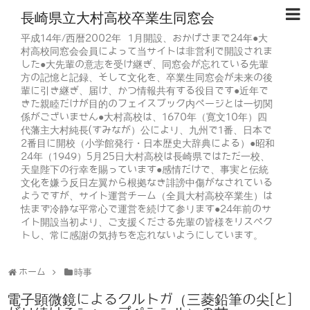
長崎県立大村高校卒業生同窓会
平成14年/西暦2002年 1月開設、おかげさまで24年●大
村高校同窓会会員によって当サイトは非営利で開設されま
した●大先輩の意志を受け継ぎ、同窓会が忘れている先輩
方の記憶と記録、そして文化を、卒業生同窓会が未来の後
輩に引き継ぎ、届け、かつ情報共有する役目です●近年で
きた親睦だけが目的のフェイスブック内ページとは一切関
係がございません●大村高校は、1670年（寛文10年）四
代藩主大村純長(すみなが）公により、九州で1番、日本で
2番目に開校（小学館発行・日本歴史大辞典による）●昭和
24年（1949）5月25日大村高校は長崎県ではただ一校、
天皇陛下の行幸を賜っています●感情だけで、事実と伝統
文化を嫌う反日左翼から根拠なき誹謗中傷がなされている
ようですが、サイト運営チーム（全員大村高校卒業生）は
怯まず冷静な平常心で運営を続けて参ります●24年前のサ
イト開設当初より、ご支援くださる先輩の皆様をリスペク
トし、常に感謝の気持ちを忘れないようにしています。
ホーム
時事
電子顕微鏡によるクルトガ（三菱鉛筆の尖[と]