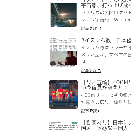
宇宙船、打ち上げ成
アメリカの民間ロケッ
ラゴン宇宙船 Wikipe
記事を読む
#イスラム教 日本侵
イスラム教はアラーが
スラム法が、すべての
は...
記事を読む
【リオ五輪】400
いう偏見が消えたで
400mリレーで初の
知恵をしぼり、偏見や思
記事を読む
【動画あり】日本に
国人：迷惑な中国人