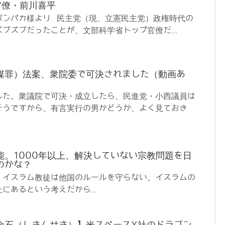
官僚・前川喜平
パンパカ様より 民主党（現、立憲民主党）政権時代の
ブズブだったことが、文部科学省トップ官僚だ...
謀罪）法案、衆院委で可決されました（動画あ
した。衆議院で可決・成立したら、民進党・小西議員は
そうですから、有言実行の男かどうか、よく見ておき
能。1000年以上、解決していない宗教問題を日
のかな？
統 イスラム教徒は他国のルールを守らない。イスラムの
にあるという考えだから...
金石（しきんせき）】米スペースX社のドラゴン