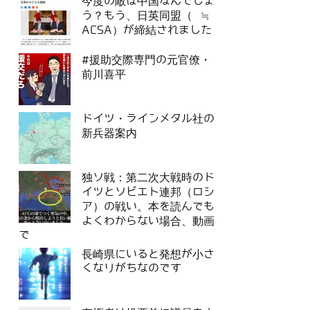
今度の敵は中国なんでしょ
う？もう、日英同盟（ ≒
ACSA）が締結されました
#援助交際専門の元官僚・
前川喜平
ドイツ・ラインメタル社の
新兵器案内
独ソ戦：第二次大戦時のド
イツとソビエト連邦（ロシ
ア）の戦い。本を読んでも
よくわからない場合、動画
で
長崎県にいると発想が小さ
くなりがちなのです