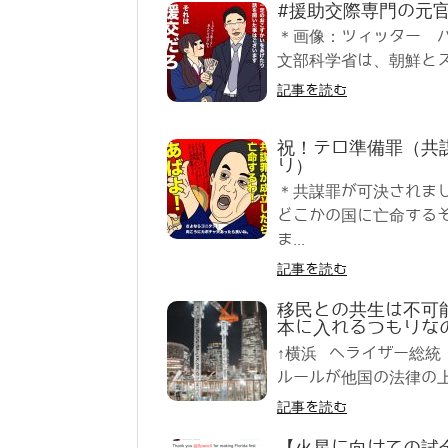
#援助交際専門の元
＊画像：ツィッター 
文部科学省は、朝鮮とズ
記事を読む
祝！テロ準備罪（共
り）
＊共謀罪が可決されま
どこかの国に亡命する
ま...
記事を読む
移民との共生は不可
本に入れるつもりな
↑横浜 へライザー総
ルールが他国の法律の上
記事を読む
【火星に向けての試