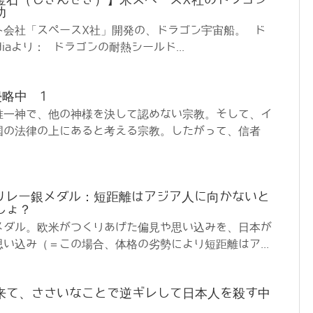
功
ト会社「スペースX社」開発の、ドラゴン宇宙船。 ド
diaより： ドラゴンの耐熱シールド...
略中 1
唯一神で、他の神様を決して認めない宗教。そして、イ
国の法律の上にあると考える宗教。したがって、信者
Mリレー銀メダル：短距離はアジア人に向かないと
しょ？
銀メダル。欧米がつくりあげた偏見や思い込みを、日本が
い込み（＝この場合、体格の劣勢により短距離はア...
来て、ささいなことで逆ギレして日本人を殺す中