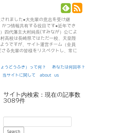
設されました●大先輩の意志を受け継
、かつ情報共有する役目です●近年でき
年）四代藩主大村純長(すみなが）公によ
日大村高校は長崎県ではただ一校、天皇陛
るようですが、サイト運営チーム（全員
ださる先輩の皆様をリスペクトし、常に
りょうどうふき）って何？
あなたは何回卒？
当サイトに関して about us
サイト内検索：現在の記事数
3089件