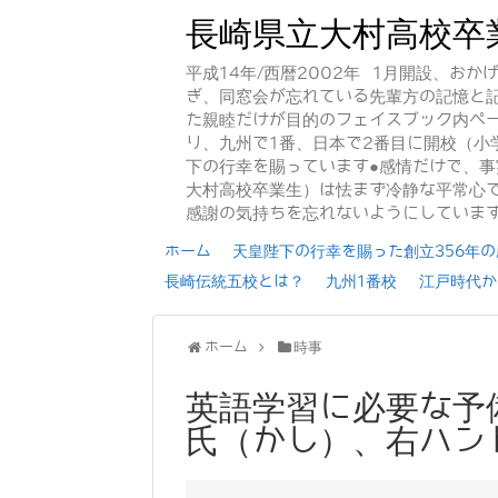
長崎県立大村高校卒
平成14年/西暦2002年 1月開設、お
ぎ、同窓会が忘れている先輩方の記憶と
た親睦だけが目的のフェイスブック内ペー
り、九州で1番、日本で2番目に開校（小
下の行幸を賜っています●感情だけで、
大村高校卒業生）は怯まず冷静な平常心で
感謝の気持ちを忘れないようにしていま
ホーム
天皇陛下の行幸を賜った創立356年の歴
長崎伝統五校とは？
九州1番校
江戸時代か
ホーム
時事
英語学習に必要な予
氏（かし）、右ハン