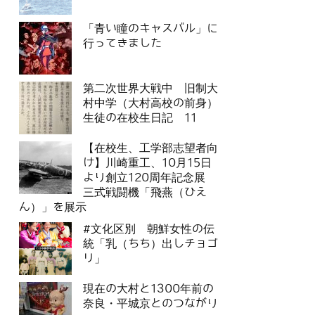
「青い瞳のキャスバル」に
行ってきました
第二次世界大戦中 旧制大
村中学（大村高校の前身）
生徒の在校生日記 11
【在校生、工学部志望者向
け】川崎重工、10月15日
より創立120周年記念展
三式戦闘機「飛燕（ひえ
ん）」を展示
#文化区別 朝鮮女性の伝
統「乳（ちち）出しチョゴ
リ」
現在の大村と1300年前の
奈良・平城京とのつながり