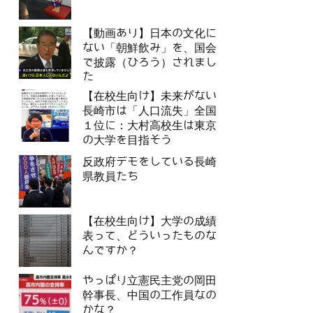
【動画あり】日本の文化に
ない「朝鮮飲み」を、国会
で披露（ひろう）されまし
た
【在校生向け】未来がない
長崎市は「人口流失」全国
１位に：大村高校生は東京
の大学を目指そう
反政府デモをしている長崎
県教員たち
【在校生向け】大学の成績
表って、どういったものな
んですか？
やっぱり立憲民主党の岡田
幹事長、中国の工作員なの
かな？