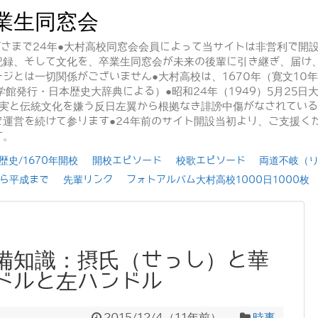
業生同窓会
かげさまで24年●大村高校同窓会会員によって当サイトは非営利で開
記録、そして文化を、卒業生同窓会が未来の後輩に引き継ぎ、届け
ジとは一切関係がございません●大村高校は、1670年（寛文10
学館発行・日本歴史大辞典による）●昭和24年（1949）5月25
事実と伝統文化を嫌う反日左翼から根拠なき誹謗中傷がなされてい
運営を続けて参ります●24年前のサイト開設当初より、ご支援く
す。
史/1670年開校
開校エピソード
校歌エピソード
両道不岐（
ら平成まで
先輩リンク
フォトアルバム大村高校1000日1000枚
備知識：摂氏（せっし）と華
ドルと左ハンドル
2015/12/4
（
11年前
）
時事