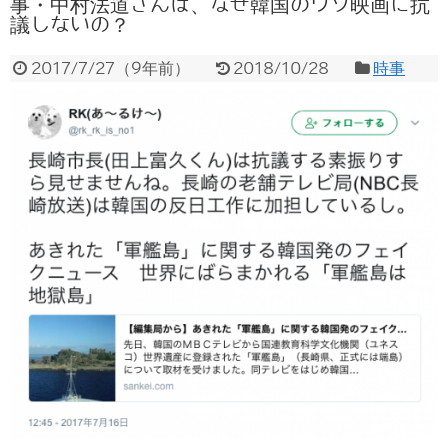
事・中村法道さんは、なぜ韓国のウソ映画に抗
議しないの？
2017/7/27
（
9年前
）
2018/10/28
時事