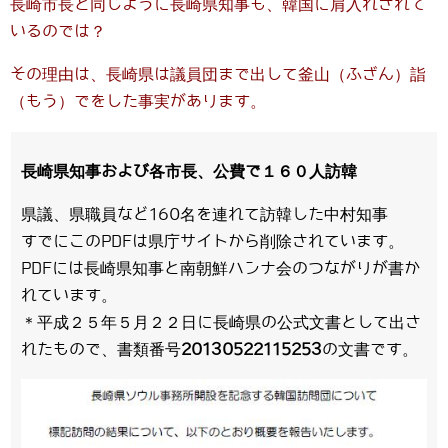
長崎市長と同じように長崎県知事も、韓国に肩入れされて
いるのでは？
その理由は、長崎県は議員団まで出して釜山（ふざん）詣
（もう）でをした事実があります。
長崎県知事および各市長、公費で１６０人訪韓
県議、県職員など160名を連れて訪韓した中村知事
すでにこのPDFは県庁サイトから削除されています。
PDFには長崎県知事と南朝鮮ハンナ会のつながりが書か
れています。
＊平成２５年５月２２日に長崎県の公式文書として出さ
れたもので、書類番号
20130522115253
の文書です。