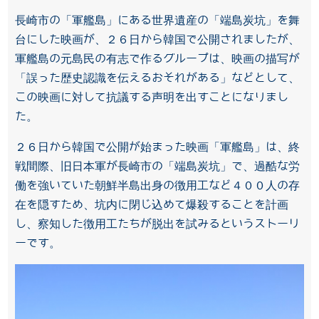
長崎市の「軍艦島」にある世界遺産の「端島炭坑」を舞
台にした映画が、２６日から韓国で公開されましたが、
軍艦島の元島民の有志で作るグループは、映画の描写が
「誤った歴史認識を伝えるおそれがある」などとして、
この映画に対して抗議する声明を出すことになりまし
た。
２６日から韓国で公開が始まった映画「軍艦島」は、終
戦間際、旧日本軍が長崎市の「端島炭坑」で、過酷な労
働を強いていた朝鮮半島出身の徴用工など４００人の存
在を隠すため、坑内に閉じ込めて爆殺することを計画
し、察知した徴用工たちが脱出を試みるというストーリ
ーです。