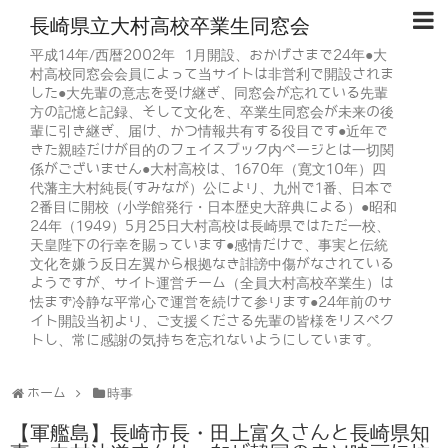
長崎県立大村高校卒業生同窓会
平成14年/西暦2002年 1月開設、おかげさまで24年●大
村高校同窓会会員によって当サイトは非営利で開設されま
した●大先輩の意志を受け継ぎ、同窓会が忘れている先輩
方の記憶と記録、そして文化を、卒業生同窓会が未来の後
輩に引き継ぎ、届け、かつ情報共有する役目です●近年で
きた親睦だけが目的のフェイスブック内ページとは一切関
係がございません●大村高校は、1670年（寛文10年）四
代藩主大村純長(すみなが）公により、九州で1番、日本で
2番目に開校（小学館発行・日本歴史大辞典による）●昭和
24年（1949）5月25日大村高校は長崎県ではただ一校、
天皇陛下の行幸を賜っています●感情だけで、事実と伝統
文化を嫌う反日左翼から根拠なき誹謗中傷がなされている
ようですが、サイト運営チーム（全員大村高校卒業生）は
怯まず冷静な平常心で運営を続けて参ります●24年前のサ
イト開設当初より、ご支援くださる先輩の皆様をリスペク
トし、常に感謝の気持ちを忘れないようにしています。
ホーム
時事
【軍艦島】長崎市長・田上富久さんと長崎県知