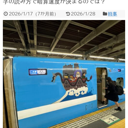
字の読み方で暗算速度が決まるのでは？
2026/1/17
（
7か月前
）
2026/1/28
時事