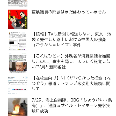
蓮舫議員の問題はまだ終わっていません
【続報】TVも新聞も報道しない、東京・池
袋で発生した路上における中国人の強姦
（ごうかん＝レイプ）事件
【これはひどい】外務省が河野談話を撤回
したのに、事実を隠し、まったく報道しな
いTV局と新聞各社
【在校生向け】NHKがやらかした捏造（ね
つぞう）報道：トランプ米次期大統領に関
して
7/29、海上自衛隊、DDG「ちょうかい（鳥
海）」、巡航ミサイル・トマホーク発射実
験に成功