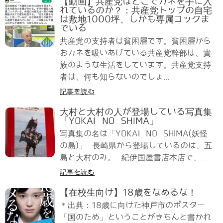
【動画】共産党はどこでカネを手に入
れているのか？：共産党トップの自宅
は敷地1000坪、しかも専属コックま
でいる
共産党の支持者は貧困層です。貧困層から
おカネを吸いあげている共産党幹部は、貴
族のような生活をしています。共産党支持
者は、何も知らないのでしょ...
記事を読む
大村と大村の人が登場している写真集
「YOKAI NO SHIMA」
写真集の名は「YOKAI NO SHIMA(妖怪
の島)」 長崎県から登場しているのは、五
島と大村のみ。 紀伊国屋書店本店で、...
記事を読む
【在校生向け】18歳をなめるな！
＊出典：18歳に向けた神戸市のポスター
「国のため」ということがきちんと書かれ