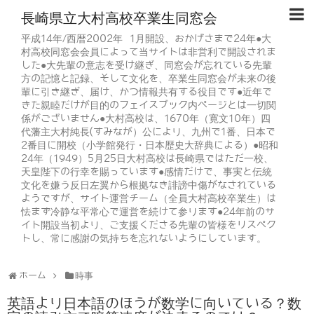
長崎県立大村高校卒業生同窓会
平成14年/西暦2002年 1月開設、おかげさまで24年●大
村高校同窓会会員によって当サイトは非営利で開設されま
した●大先輩の意志を受け継ぎ、同窓会が忘れている先輩
方の記憶と記録、そして文化を、卒業生同窓会が未来の後
輩に引き継ぎ、届け、かつ情報共有する役目です●近年で
きた親睦だけが目的のフェイスブック内ページとは一切関
係がございません●大村高校は、1670年（寛文10年）四
代藩主大村純長(すみなが）公により、九州で1番、日本で
2番目に開校（小学館発行・日本歴史大辞典による）●昭和
24年（1949）5月25日大村高校は長崎県ではただ一校、
天皇陛下の行幸を賜っています●感情だけで、事実と伝統
文化を嫌う反日左翼から根拠なき誹謗中傷がなされている
ようですが、サイト運営チーム（全員大村高校卒業生）は
怯まず冷静な平常心で運営を続けて参ります●24年前のサ
イト開設当初より、ご支援くださる先輩の皆様をリスペク
トし、常に感謝の気持ちを忘れないようにしています。
ホーム
時事
英語より日本語のほうが数学に向いている？数