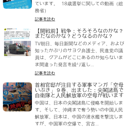
ています。 18歳選挙に関しての動画（総
務省）
記事を読む
【開戦前】戦争：そろそろなのかな？
まだなのかな？どうなるのかな？
TV朝日、毎日新聞などのメディア、および
知ったかぶりのサヨク弁護士、民進党の議
員は、グアムがどこにあるのか知らないま
ま間違った発言を繰り返し...
記事を読む
首相官邸が注目する軍事マンガ「空母
いぶき」９巻、出ました：尖閣諸島で
自衛隊と人民解放軍の空母が戦います
中国は、日本の尖閣諸島に侵略を開始しま
す。そして、沖縄まで奪う勢いの中国人民
解放軍。日本は、中国の潜水艦を撃沈しま
すが、中国軍の空爆で、宮古...