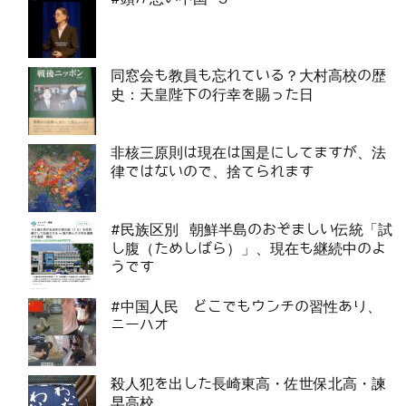
同窓会も教員も忘れている？大村高校の歴
史：天皇陛下の行幸を賜った日
非核三原則は現在は国是にしてますが、法
律ではないので、捨てられます
#民族区別 朝鮮半島のおぞましい伝統「試
し腹（ためしばら）」、現在も継続中のよ
うです
#中国人民 どこでもウンチの習性あり、
ニーハオ
殺人犯を出した長崎東高・佐世保北高・諫
早高校