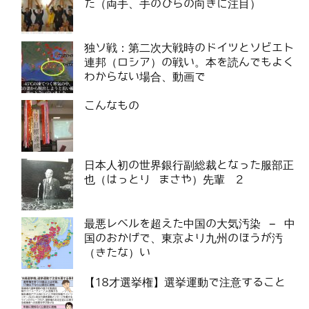
た（両手、手のひらの向きに注目）
独ソ戦：第二次大戦時のドイツとソビエト
連邦（ロシア）の戦い。本を読んでもよく
わからない場合、動画で
こんなもの
日本人初の世界銀行副総裁となった服部正
也（はっとり まさや）先輩 2
最悪レベルを超えた中国の大気汚染 – 中
国のおかげで、東京より九州のほうが汚
（きたな）い
【18才選挙権】選挙運動で注意すること