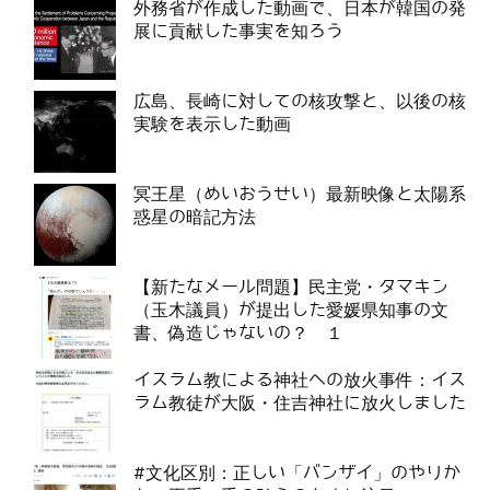
外務省が作成した動画で、日本が韓国の発
展に貢献した事実を知ろう
広島、長崎に対しての核攻撃と、以後の核
実験を表示した動画
冥王星（めいおうせい）最新映像と太陽系
惑星の暗記方法
【新たなメール問題】民主党・タマキン
（玉木議員）が提出した愛媛県知事の文
書、偽造じゃないの？ １
イスラム教による神社への放火事件：イス
ラム教徒が大阪・住吉神社に放火しました
#文化区別：正しい「バンザイ」のやりか