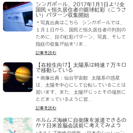
シンガポール、2017年1月1日より全
国民＋恒久居住者の眼球虹彩（こうさ
い）パターン収集開始
＊写真出典はこちら シンガポールでは、
１月１日から、国民と恒久居住者の判別の
ために、目の虹彩パターン、写真、そして
指紋の収集が始まりま...
記事を読む
【在校生向け】太陽系は時速７万キロ
で移動している
＊画像出典：仙台宇宙館 太陽系の惑星
は、太陽を中心にして公転していることは
習います。また、太陽がじっとその場所に
とどまっているように習...
記事を読む
ホルムズ海峡に自衛隊を派遣できるの
か？日米首脳会談前に考えてみよう