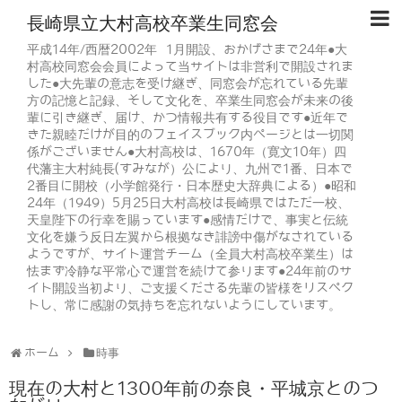
長崎県立大村高校卒業生同窓会
平成14年/西暦2002年 1月開設、おかげさまで24年●大
村高校同窓会会員によって当サイトは非営利で開設されま
した●大先輩の意志を受け継ぎ、同窓会が忘れている先輩
方の記憶と記録、そして文化を、卒業生同窓会が未来の後
輩に引き継ぎ、届け、かつ情報共有する役目です●近年で
きた親睦だけが目的のフェイスブック内ページとは一切関
係がございません●大村高校は、1670年（寛文10年）四
代藩主大村純長(すみなが）公により、九州で1番、日本で
2番目に開校（小学館発行・日本歴史大辞典による）●昭和
24年（1949）5月25日大村高校は長崎県ではただ一校、
天皇陛下の行幸を賜っています●感情だけで、事実と伝統
文化を嫌う反日左翼から根拠なき誹謗中傷がなされている
ようですが、サイト運営チーム（全員大村高校卒業生）は
怯まず冷静な平常心で運営を続けて参ります●24年前のサ
イト開設当初より、ご支援くださる先輩の皆様をリスペク
トし、常に感謝の気持ちを忘れないようにしています。
ホーム
時事
現在の大村と1300年前の奈良・平城京とのつ