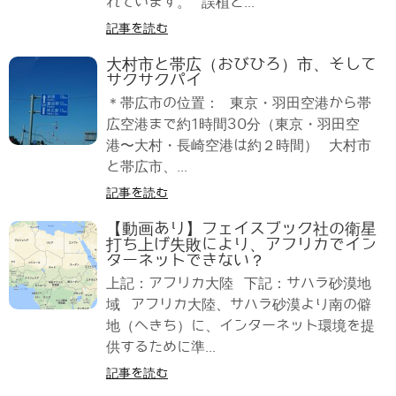
れています。 誤植と...
記事を読む
大村市と帯広（おびひろ）市、そして
サクサクパイ
＊帯広市の位置： 東京・羽田空港から帯
広空港まで約1時間30分（東京・羽田空
港〜大村・長崎空港は約２時間） 大村市
と帯広市、...
記事を読む
【動画あり】フェイスブック社の衛星
打ち上げ失敗により、アフリカでイン
ターネットできない？
上記：アフリカ大陸 下記：サハラ砂漠地
域 アフリカ大陸、サハラ砂漠より南の僻
地（へきち）に、インターネット環境を提
供するために準...
記事を読む