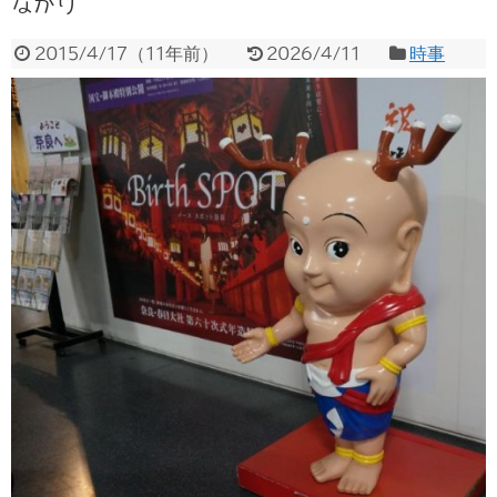
ながり
2015/4/17
（
11年前
）
2026/4/11
時事