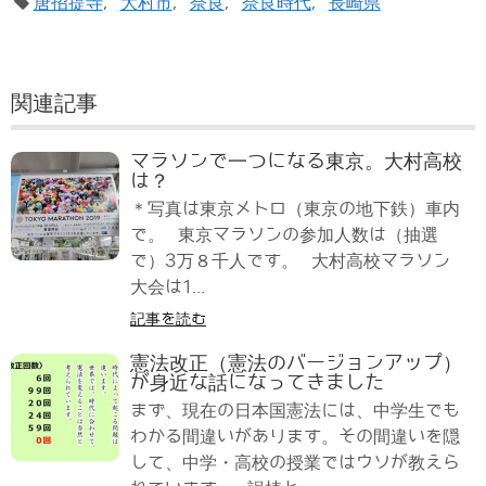
唐招提寺
,
大村市
,
奈良
,
奈良時代
,
長崎県
関連記事
マラソンで一つになる東京。大村高校
は？
＊写真は東京メトロ（東京の地下鉄）車内
で。 東京マラソンの参加人数は（抽選
で）3万８千人です。 大村高校マラソン
大会は1...
記事を読む
憲法改正（憲法のバージョンアップ）
が身近な話になってきました
まず、現在の日本国憲法には、中学生でも
わかる間違いがあります。その間違いを隠
して、中学・高校の授業ではウソが教えら