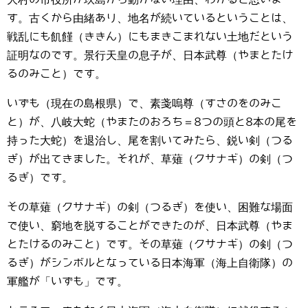
す。古くから由緒あり、地名が続いているということは、
戦乱にも飢饉（ききん）にもまきこまれない土地だという
証明なのです。景行天皇の息子が、日本武尊（やまとたけ
るのみこと）です。
いずも（現在の島根県）で、素戔嗚尊（すさのをのみこ
と）が、八岐大蛇（やまたのおろち＝8つの頭と8本の尾を
持った大蛇）を退治し、尾を割いてみたら、鋭い剣（つる
ぎ）が出てきました。それが、草薙（クサナギ）の剣（つ
るぎ）です。
その草薙（クサナギ）の剣（つるぎ）を使い、困難な場面
で使い、窮地を脱することができたのが、日本武尊（やま
とたけるのみこと）です。その草薙（クサナギ）の剣（つ
るぎ）がシンボルとなっている日本海軍（海上自衛隊）の
軍艦が「いずも」です。