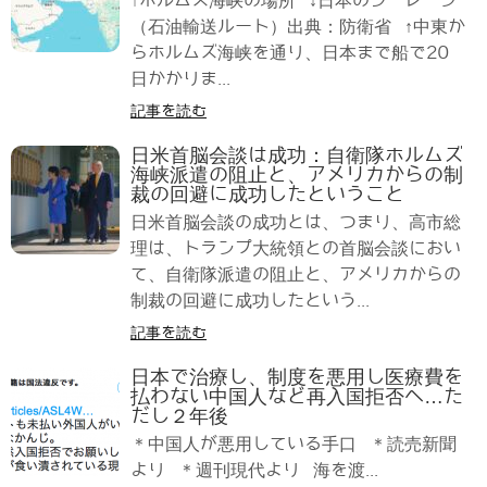
↑ホルムズ海峡の場所 ↓日本のシーレーン
（石油輸送ルート）出典：防衛省 ↑中東か
らホルムズ海峡を通り、日本まで船で20
日かかりま...
記事を読む
日米首脳会談は成功：自衛隊ホルムズ
海峡派遣の阻止と、アメリカからの制
裁の回避に成功したということ
日米首脳会談の成功とは、つまり、高市総
理は、トランプ大統領との首脳会談におい
て、自衛隊派遣の阻止と、アメリカからの
制裁の回避に成功したという...
記事を読む
日本で治療し、制度を悪用し医療費を
払わない中国人など再入国拒否へ…た
だし２年後
＊中国人が悪用している手口 ＊読売新聞
より ＊週刊現代より 海を渡...