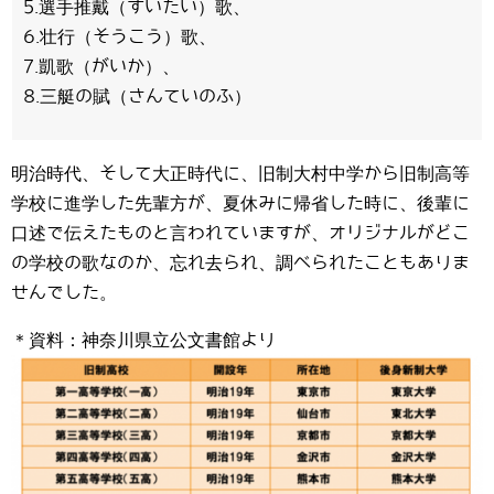
5.選手推戴（すいたい）歌、
6.壮行（そうこう）歌、
7.凱歌（がいか）、
8.三艇の賦（さんていのふ）
明治時代、そして大正時代に、旧制大村中学から旧制高等
学校に進学した先輩方が、夏休みに帰省した時に、後輩に
口述で伝えたものと言われていますが、オリジナルがどこ
の学校の歌なのか、忘れ去られ、調べられたこともありま
せんでした。
＊資料：神奈川県立公文書館より