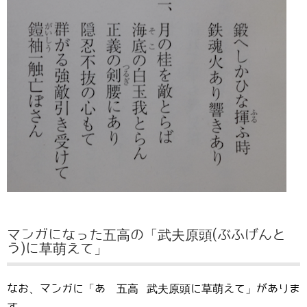
マンガになった五高の「武夫原頭(ぶふげんと
う)に草萌えて」
なお、マンガに「あゝ五高 武夫原頭に草萌えて」がありま