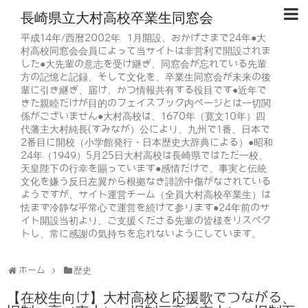
長崎県立大村高校卒業生同窓会
平成14年/西暦2002年 1月開設、おかげさまで24年●大
村高校同窓会会員によって当サイトは非営利で開設されま
した●大先輩の意志を受け継ぎ、同窓会が忘れている先輩
方の記憶と記録、そして文化を、卒業生同窓会が未来の後
輩に引き継ぎ、届け、かつ情報共有する役目です●近年で
きた親睦だけが目的のフェイスブック内ページとは一切関
係がございません●大村高校は、1670年（寛文10年）四
代藩主大村純長(すみなが）公により、九州で1番、日本で
2番目に開校（小学館発行・日本歴史大辞典による）●昭和
24年（1949）5月25日大村高校は長崎県ではただ一校、
天皇陛下の行幸を賜っています●感情だけで、事実と伝統
文化を嫌う反日左翼から根拠なき誹謗中傷がなされている
ようですが、サイト運営チーム（全員大村高校卒業生）は
怯まず冷静な平常心で運営を続けて参ります●24年前のサ
イト開設当初より、ご支援くださる先輩の皆様をリスペク
トし、常に感謝の気持ちを忘れないようにしています。
ホーム
歴史
【在校生向け】大村高校と応援歌でつながる、