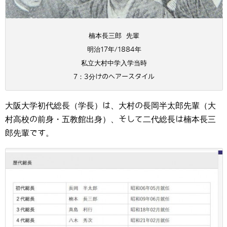
楠本長三郎 先輩
明治17年/1884年
私立大村中学入学当時
7：3分けのヘアースタイル
大阪大学初代総長（学長）は、大村の長岡半太郎先輩（大
村高校の前身・五教館出身）、そして二代総長は楠本長三
郎先輩です。