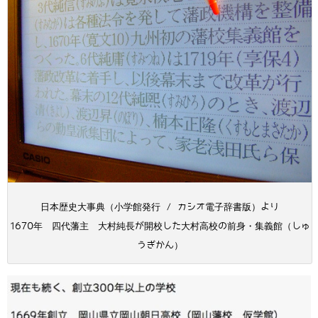
日本歴史大事典（小学館発行 / カシオ電子辞書版）より
1670年 四代藩主 大村純長が開校した大村高校の前身・集義館（しゅ
うぎかん）