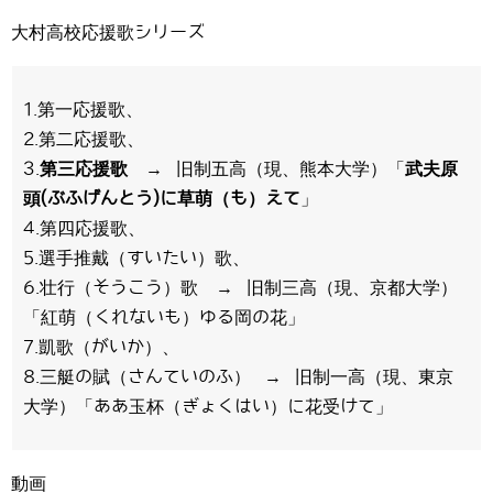
大村高校応援歌シリーズ
1.第一応援歌、
2.第二応援歌、
3.
第三応援歌
→ 旧制五高（現、熊本大学）「
武夫原
頭(ぶふげんとう)に草萌（も）えて
」
4.第四応援歌、
5.選手推戴（すいたい）歌、
6.壮行（そうこう）歌 → 旧制三高（現、京都大学）
「紅萌（くれないも）ゆる岡の花」
7.凱歌（がいか）、
8.三艇の賦（さんていのふ） → 旧制一高（現、東京
大学）「ああ玉杯（ぎょくはい）に花受けて」
動画