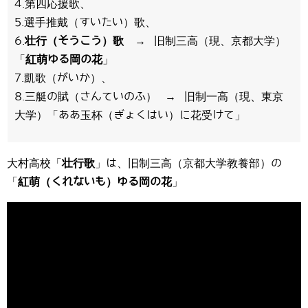
4.第四応援歌、
5.選手推戴（すいたい）歌、
6.
壮行（そうこう）歌
→ 旧制三高（現、京都大学）
「
紅萌ゆる岡の花
」
7.凱歌（がいか）、
8.三艇の賦（さんていのふ） → 旧制一高（現、東京
大学）「ああ玉杯（ぎょくはい）に花受けて」
大村高校「
壮行歌
」は、旧制三高（京都大学教養部）の
「
紅萌（くれないも）ゆる岡の花
」