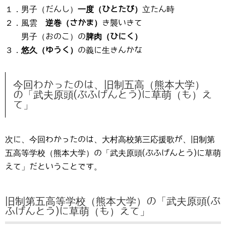
１．男子（だんし）
一度（ひとたび）
立たん時
２．風雲
逆巻（さかま）
き襲いきて
男子（おのこ）の
脾肉（ひにく）
３．
悠久（ゆうく）
の義に生きんかな
今回わかったのは、旧制五高（熊本大学）
の「武夫原頭(ぶふげんとう)に草萌（も）え
て」
次に、今回わかったのは、大村高校第三応援歌が、旧制第
五高等学校（熊本大学）の「武夫原頭(ぶふげんとう)に草萌
えて」だということです。
旧制第五高等学校（熊本大学）の「武夫原頭(ぶ
ふげんとう)に草萌（も）えて」