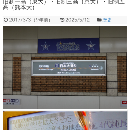
旧制一高（東大）・旧制三高（京大）・旧制五
高（熊本大）
2017/3/3
（
9年前
）
2025/5/12
歴史