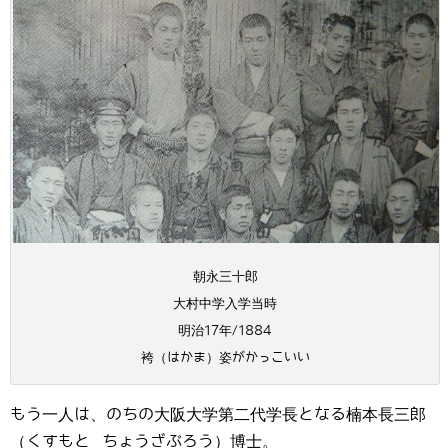
朝永三十郎
大村中学入学当時
明治17年/1884
袴（はかま）姿がかっこいい
もう一人は、のちの大阪大学第二代学長となる楠本長三郎
（くすもと ちょうざぶろう）博士。