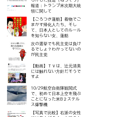
らかした捏造（ねつぞう）
報道：トランプ米次期大統
領に関して
【ごろつき蓮舫】着物でご
まかす帰化人たち。そし
て、日本人としてのルール
を知らない女、蓮舫
次の選挙でも民主党は負け
るでしょ？わかってないの
が民主党
【動画】ＴＶは、辻元清美
には触れない方針だそうで
すよ
10/29航空自衛隊観閲式
で、初めて日本上空を飛ぶ
ことになった米B２ステル
ス爆撃機
【写真で比較】右派の女性