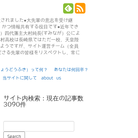
設されました●大先輩の意志を受け継
、かつ情報共有する役目です●近年でき
年）四代藩主大村純長(すみなが）公によ
日大村高校は長崎県ではただ一校、天皇陛
るようですが、サイト運営チーム（全員
ださる先輩の皆様をリスペクトし、常に
りょうどうふき）って何？
あなたは何回卒？
当サイトに関して about us
サイト内検索：現在の記事数
3090件