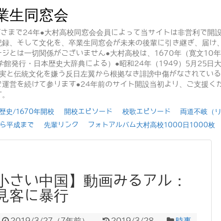
業生同窓会
かげさまで24年●大村高校同窓会会員によって当サイトは非営利で開
記録、そして文化を、卒業生同窓会が未来の後輩に引き継ぎ、届け
ジとは一切関係がございません●大村高校は、1670年（寛文10
学館発行・日本歴史大辞典による）●昭和24年（1949）5月25
事実と伝統文化を嫌う反日左翼から根拠なき誹謗中傷がなされてい
運営を続けて参ります●24年前のサイト開設当初より、ご支援く
す。
史/1670年開校
開校エピソード
校歌エピソード
両道不岐（
ら平成まで
先輩リンク
フォトアルバム大村高校1000日1000枚
小さい中国】動画みるアル：
見客に暴行
2019/3/27
（
7年前
）
2019/3/28
時事