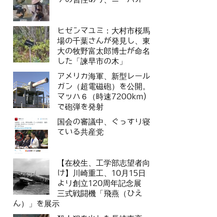
ヒゼンマユミ：大村市桜馬
場の千葉さんが発見し、東
大の牧野富太郎博士が命名
した「諫早市の木」
アメリカ海軍、新型レール
ガン（超電磁砲）を公開。
マッハ６（時速7200km)
で砲弾を発射
国会の審議中、ぐっすり寝
ている共産党
【在校生、工学部志望者向
け】川崎重工、10月15日
より創立120周年記念展
三式戦闘機「飛燕（ひえ
ん）」を展示