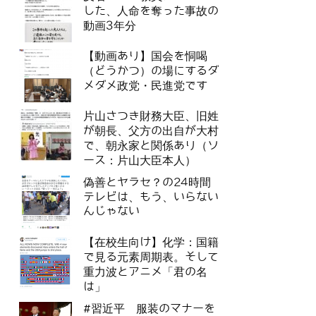
した、人命を奪った事故の
動画3年分
【動画あり】国会を恫喝
（どうかつ）の場にするダ
メダメ政党・民進党です
片山さつき財務大臣、旧姓
が朝長、父方の出自が大村
で、朝永家と関係あり（ソ
ース：片山大臣本人）
偽善とヤラセ？の24時間
テレビは、もう、いらない
んじゃない
【在校生向け】化学：国籍
で見る元素周期表。そして
重力波とアニメ「君の名
は」
#習近平 服装のマナーを