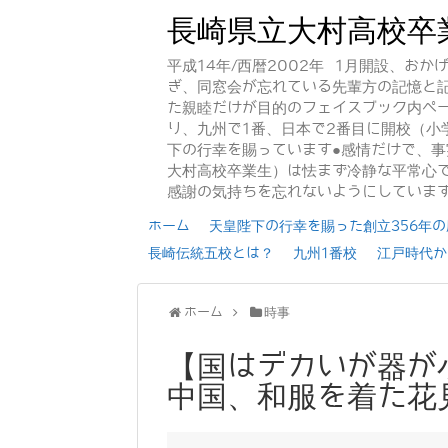
長崎県立大村高校卒
平成14年/西暦2002年 1月開設、お
ぎ、同窓会が忘れている先輩方の記憶と
た親睦だけが目的のフェイスブック内ペー
り、九州で1番、日本で2番目に開校（小
下の行幸を賜っています●感情だけで、
大村高校卒業生）は怯まず冷静な平常心で
感謝の気持ちを忘れないようにしていま
ホーム
天皇陛下の行幸を賜った創立356年の歴
長崎伝統五校とは？
九州1番校
江戸時代か
ホーム
時事
【国はデカいが器が
中国、和服を着た花