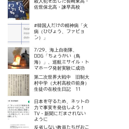
殺人犯を出した長崎東高・
佐世保北高・諫早高校
#韓国人だけの精神病「火
病（ひびょう、ファビョ
ン）」
7/29、海上自衛隊、
DDG「ちょうかい（鳥
海）」、巡航ミサイル・ト
マホーク発射実験に成功
第二次世界大戦中 旧制大
村中学（大村高校の前身）
生徒の在校生日記 11
日本を守るため、ネットの
力で事実を発信しよう！
TV・新聞にだまされない
ように
反省しない教員たちがおこ