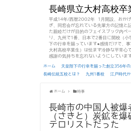
長崎県立大村高校卒
平成14年/西暦2002年 1月開設、お
ぎ、同窓会が忘れている先輩方の記憶と
た親睦だけが目的のフェイスブック内ペー
り、九州で1番、日本で2番目に開校（小
下の行幸を賜っています●感情だけで、
大村高校卒業生）は怯まず冷静な平常心で
感謝の気持ちを忘れないようにしていま
ホーム
天皇陛下の行幸を賜った創立356年の歴
長崎伝統五校とは？
九州1番校
江戸時代か
ホーム
時事
長崎市の中国人被爆
（さきと）炭鉱を爆
テロリストだった