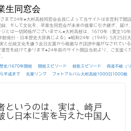
業生同窓会
かげさまで24年●大村高校同窓会会員によって当サイトは非営利で開
記録、そして文化を、卒業生同窓会が未来の後輩に引き継ぎ、届け
ジとは一切関係がございません●大村高校は、1670年（寛文10
学館発行・日本歴史大辞典による）●昭和24年（1949）5月25
事実と伝統文化を嫌う反日左翼から根拠なき誹謗中傷がなされてい
運営を続けて参ります●24年前のサイト開設当初より、ご支援く
す。
史/1670年開校
開校エピソード
校歌エピソード
両道不岐（
ら平成まで
先輩リンク
フォトアルバム大村高校1000日1000枚
者というのは、実は、崎戸
破し日本に害を与えた中国人