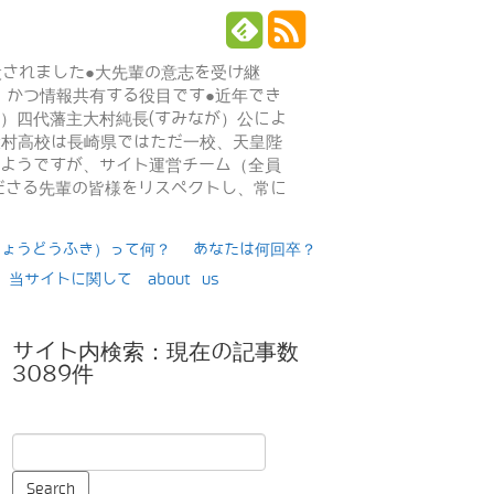
設されました●大先輩の意志を受け継
、かつ情報共有する役目です●近年でき
年）四代藩主大村純長(すみなが）公によ
日大村高校は長崎県ではただ一校、天皇陛
るようですが、サイト運営チーム（全員
ださる先輩の皆様をリスペクトし、常に
りょうどうふき）って何？
あなたは何回卒？
当サイトに関して about us
サイト内検索：現在の記事数
3089件