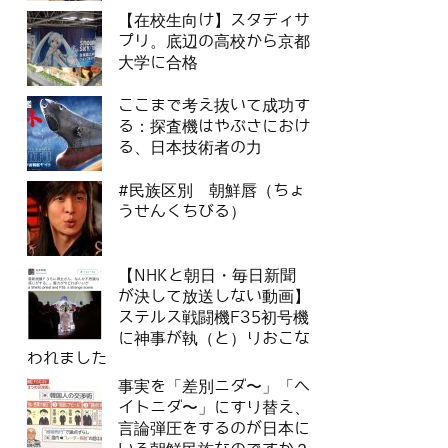
【在校生向け】スタディサ
プリ。底辺の高校から京都
大学に合格
ここまで考え抜いて成功す
る：探査機はやぶさにおけ
る、日本技術者の力
#民族区別 朝鮮唇（ちょ
うせんくちびる）
【NHKと朝日・毎日新聞
が決して放送しない動画】
ステルス戦闘機F35初号機
に神事が執（と）りおこな
われました
事実を「差別ニダ〜」「ヘ
イトニダ〜」にすり替え、
言論弾圧をするのが日本に