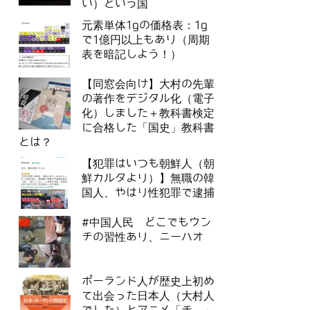
い）という国
元素単体1gの価格表：1g
で1億円以上もあり（周期
表を暗記しよう！）
【同窓会向け】大村の先輩
の著作をデジタル化（電子
化）しました＋教科書検定
に合格した「国史」教科書
とは？
【犯罪はいつも朝鮮人（朝
鮮カルタより）】無職の韓
国人、やはり性犯罪で逮捕
#中国人民 どこでもウン
チの習性あり、ニーハオ
ポーランド人が歴史上初め
て出会った日本人（大村人