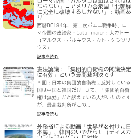
ローマ帝国「カルタゴは滅ぼされねば
ならない」→アメリカ合衆国「北朝鮮
は完全に破壊するしかない」：動画あ
り
西暦BC184年、第二次ポエニ戦争時、ロー
マ帝国の政治家・Cato maior：大カトー
（マルクス・ポルキウス・カト・ケンソリ
ウス）...
記事を読む
憲法論議：「集団的自衛権の閣議決定
は有効」という最高裁判決です
＊図：日本の集団的自衛権に反対している
国は中国と韓国だけ さて、「集団的自衛
権は無効」だと訴えている人がいたのです
が、最高裁判所がこの...
記事を読む
外務省による動画「世界が名付けた日
本海」、韓国のいやがらせ（ディスカ
ウントジャパン）に対抗