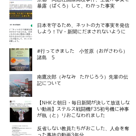
暴露（ばくろ）して、わかった事実
日本を守るため、ネットの力で事実を発信
しよう！TV・新聞にだまされないように
#行ってきました 小笠原（おがさわら）
諸島 5
南鷹次郎（みなみ たかじろう）先輩の伝
記について
【NHKと朝日・毎日新聞が決して放送しな
い動画】ステルス戦闘機F35初号機に神事
が執（と）りおこなわれました
反省しない教員たちがおこした、人命を奪
った事故の動画3年分