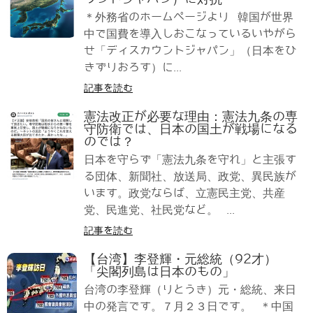
＊外務省のホームページより 韓国が世界
中で国費を導入しおこなっているいやがら
せ「ディスカウントジャパン」（日本をひ
きずりおろす）に...
記事を読む
憲法改正が必要な理由：憲法九条の専
守防衛では、日本の国土が戦場になる
のでは？
日本を守らず「憲法九条を守れ」と主張す
る団体、新聞社、放送局、政党、異民族が
います。政党ならば、立憲民主党、共産
党、民進党、社民党など。 ...
記事を読む
【台湾】李登輝・元総統（92才）
「尖閣列島は日本のもの」
台湾の李登輝（りとうき）元・総統、来日
中の発言です。７月２３日です。 ＊中国