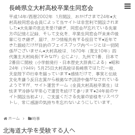
長崎県立大村高校卒業生同窓会
平成14年/西暦2002年 1月開設、おかげさまで24年●大
村高校同窓会会員によって当サイトは非営利で開設されま
した●大先輩の意志を受け継ぎ、同窓会が忘れている先輩
方の記憶と記録、そして文化を、卒業生同窓会が未来の後
輩に引き継ぎ、届け、かつ情報共有する役目です●近年で
きた親睦だけが目的のフェイスブック内ページとは一切関
係がございません●大村高校は、1670年（寛文10年）四
代藩主大村純長(すみなが）公により、九州で1番、日本で
2番目に開校（小学館発行・日本歴史大辞典による）●昭和
24年（1949）5月25日大村高校は長崎県ではただ一校、
天皇陛下の行幸を賜っています●感情だけで、事実と伝統
文化を嫌う反日左翼から根拠なき誹謗中傷がなされている
ようですが、サイト運営チーム（全員大村高校卒業生）は
怯まず冷静な平常心で運営を続けて参ります●24年前のサ
イト開設当初より、ご支援くださる先輩の皆様をリスペク
トし、常に感謝の気持ちを忘れないようにしています。
ホーム
時事
北海道大学を受験する人へ