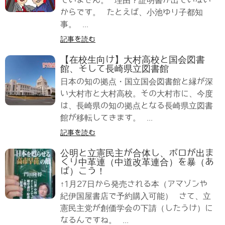
ていません。 理由？証明書が出ていない
からです。 たとえば、小池ゆり子都知
事。 ...
記事を読む
【在校生向け】大村高校と国会図書
館、そして長崎県立図書館
日本の知の拠点・国立国会図書館と縁が深
い大村市と大村高校。その大村市に、今度
は、長崎県の知の拠点となる長崎県立図書
館が移転してきます。 ...
記事を読む
公明と立憲民主が合体し、ボロが出ま
くり中革連（中道改革連合）を暴（あ
ば）こう！
↑1月27日から発売される本（アマゾンや
紀伊国屋書店で予約購入可能） さて、立
憲民主党が創価学会の下請（したうけ）に
なるんですね。 ...