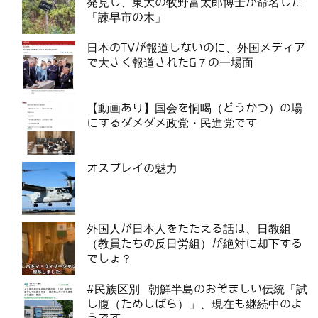
発見し、東大の牧野富太郎博士が命名した
「諫早市の木」
日本のTVが報道しないのに、外国メディア
で大きく報道されたG７の一場面
【動画あり】国会を恫喝（どうかつ）の場
にするダメダメ政党・民進党です
オスプレイの魅力
外国人が日本人をたたえる話は、日教組
（教員たちの反日労組）が絶対に却下する
でしょ？
#民族区別 朝鮮半島のおぞましい伝統「試
し腹（ためしばら）」、現在も継続中のよ