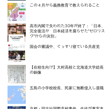
この４月から義務教育で教えられること
高市内閣で失われた30年が終了：「日本、
完全復活か 日本経済を腐らせた“ゼロリス
ク”からの決別」
国会の審議中、ぐっすり寝ている共産党
【在校生向け】大村高校と北海道大学総長
の銅像
五島の小学校校長、民家に無断侵入し退職
京都・同志社国際高校事件、生徒が事実を