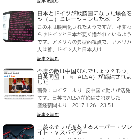
記事を読む
日本とドイツが戦勝国になった場合を
シ（ュ）ミレーションした本 ２
この本は映画化されたようですが、相変わ
らずドイツと日本が悪く描かれているよう
です。アメリカの典型的視点で、アメリカ
人は善、ドイツ人と日本人は...
記事を読む
今度の敵は中国なんでしょう？もう、
日英同盟（ ≒ ACSA）が締結されま
した
画像：ロイターより 反中国で動きが活発
です。日英でACSAが締結されました。
産経新聞より 2017.1.26 23:51 ...
記事を読む
三菱ふそうが提案するスーパー・グレ
イト・Ｖスパイダー