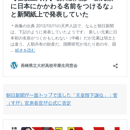
朝日新聞が一面トップで流した「天皇陛下譲位」：菅
（すが）官房長官が公式に否定