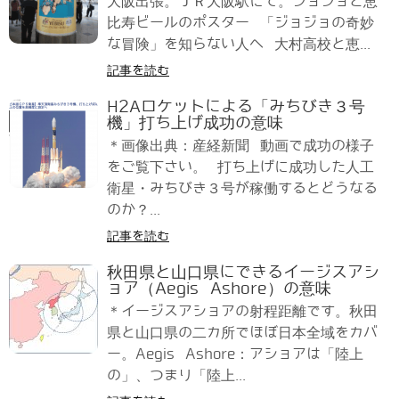
大阪出張。ＪＲ大阪駅にて。ジョジョと恵
比寿ビールのポスター 「ジョジョの奇妙
な冒険」を知らない人へ 大村高校と恵...
記事を読む
H2Aロケットによる「みちびき３号
機」打ち上げ成功の意味
＊画像出典：産経新聞 動画で成功の様子
をご覧下さい。 打ち上げに成功した人工
衛星・みちびき３号が稼働するとどうなる
のか？...
記事を読む
秋田県と山口県にできるイージスアシ
ョア（Aegis Ashore）の意味
＊イージスアショアの射程距離です。秋田
県と山口県の二カ所でほぼ日本全域をカバ
ー。Aegis Ashore：アショアは「陸上
の」、つまり「陸上...