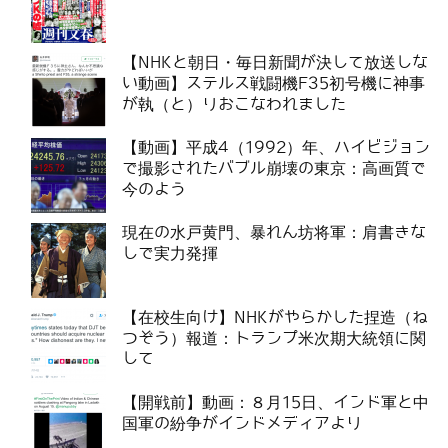
【NHKと朝日・毎日新聞が決して放送しな
い動画】ステルス戦闘機F35初号機に神事
が執（と）りおこなわれました
【動画】平成4（1992）年、ハイビジョン
で撮影されたバブル崩壊の東京：高画質で
今のよう
現在の水戸黄門、暴れん坊将軍：肩書きな
しで実力発揮
【在校生向け】NHKがやらかした捏造（ね
つぞう）報道：トランプ米次期大統領に関
して
【開戦前】動画：８月15日、インド軍と中
国軍の紛争がインドメディアより