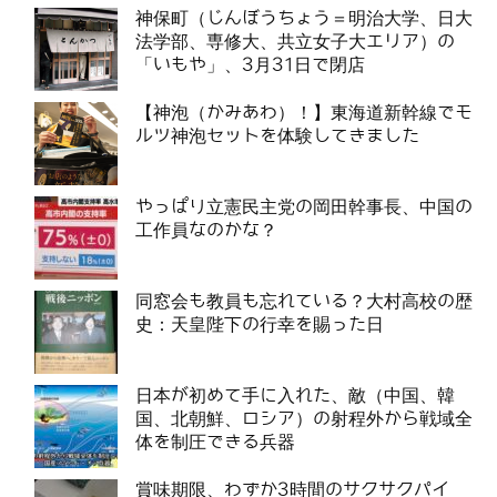
神保町（じんぼうちょう＝明治大学、日大
法学部、専修大、共立女子大エリア）の
「いもや」、3月31日で閉店
【神泡（かみあわ）！】東海道新幹線でモ
ルツ神泡セットを体験してきました
やっぱり立憲民主党の岡田幹事長、中国の
工作員なのかな？
同窓会も教員も忘れている？大村高校の歴
史：天皇陛下の行幸を賜った日
日本が初めて手に入れた、敵（中国、韓
国、北朝鮮、ロシア）の射程外から戦域全
体を制圧できる兵器
賞味期限、わずか3時間のサクサクパイ