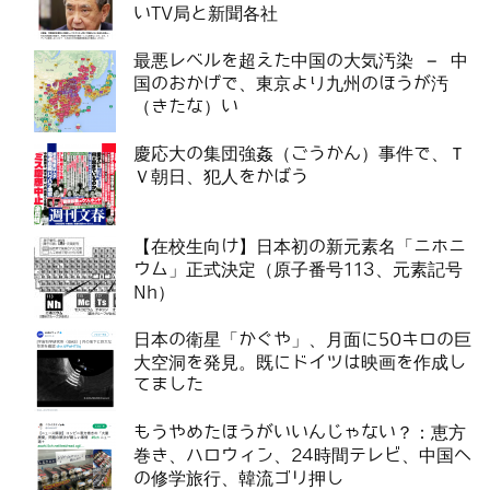
いTV局と新聞各社
最悪レベルを超えた中国の大気汚染 – 中
国のおかげで、東京より九州のほうが汚
（きたな）い
慶応大の集団強姦（ごうかん）事件で、Ｔ
Ｖ朝日、犯人をかばう
【在校生向け】日本初の新元素名「ニホニ
ウム」正式決定（原子番号113、元素記号
Nh）
日本の衛星「かぐや」、月面に50キロの巨
大空洞を発見。既にドイツは映画を作成し
てました
もうやめたほうがいいんじゃない？：恵方
巻き、ハロウィン、24時間テレビ、中国へ
の修学旅行、韓流ゴリ押し