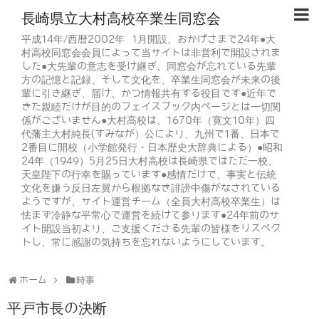
長崎県立大村高校卒業生同窓会
平成14年/西暦2002年 1月開設、おかげさまで24年●大
村高校同窓会会員によって当サイトは非営利で開設されま
した●大先輩の意志を受け継ぎ、同窓会が忘れている先輩
方の記憶と記録、そして文化を、卒業生同窓会が未来の後
輩に引き継ぎ、届け、かつ情報共有する役目です●近年で
きた親睦だけが目的のフェイスブック内ページとは一切関
係がございません●大村高校は、1670年（寛文10年）四
代藩主大村純長(すみなが）公により、九州で1番、日本で
2番目に開校（小学館発行・日本歴史大辞典による）●昭和
24年（1949）5月25日大村高校は長崎県ではただ一校、
天皇陛下の行幸を賜っています●感情だけで、事実と伝統
文化を嫌う反日左翼から根拠なき誹謗中傷がなされている
ようですが、サイト運営チーム（全員大村高校卒業生）は
怯まず冷静な平常心で運営を続けて参ります●24年前のサ
イト開設当初より、ご支援くださる先輩の皆様をリスペク
トし、常に感謝の気持ちを忘れないようにしています。
ホーム
時事
平戸市長の決断