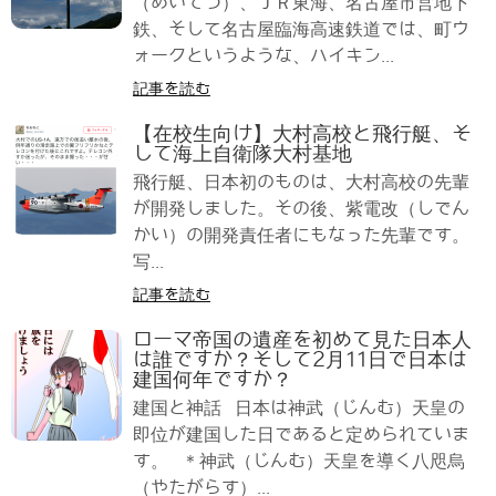
（めいてつ）、ＪＲ東海、名古屋市営地下
鉄、そして名古屋臨海高速鉄道では、町ウ
ォークというような、ハイキン...
記事を読む
【在校生向け】大村高校と飛行艇、そ
して海上自衛隊大村基地
飛行艇、日本初のものは、大村高校の先輩
が開発しました。その後、紫電改（しでん
かい）の開発責任者にもなった先輩です。
写...
記事を読む
ローマ帝国の遺産を初めて見た日本人
は誰ですか？そして2月11日で日本は
建国何年ですか？
建国と神話 日本は神武（じんむ）天皇の
即位が建国した日であると定められていま
す。 ＊神武（じんむ）天皇を導く八咫烏
（やたがらす）...