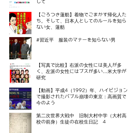
して
【ごろつき蓮舫】着物でごまかす帰化人た
ち。そして、日本人としてのルールを知ら
ない女、蓮舫
#習近平 服装のマナーを知らない男
【写真で比較】右派の女性には美人が多
く、左派の女性にはブスが多い…米大学が
研究
【動画】平成4（1992）年、ハイビジョン
で撮影されたバブル崩壊の東京：高画質で
今のよう
第二次世界大戦中 旧制大村中学（大村高
校の前身）生徒の在校生日記 4