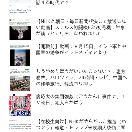
話する時代です
【NHKと朝日・毎日新聞が決して放送しな
い動画】ステルス戦闘機F35初号機に神事
が執（と）りおこなわれました
【開戦前】動画：８月15日、インド軍と中
国軍の紛争がインドメディアより
もうやめたほうがいいんじゃない？：恵方
巻き、ハロウィン、24時間テレビ、中国へ
の修学旅行、韓流ゴリ押し
慶応大の集団強姦（ごうかん）事件で、Ｔ
Ｖ朝日、犯人をかばう
【在校生向け】NHKがやらかした捏造（ね
つぞう）報道：トランプ米次期大統領に関