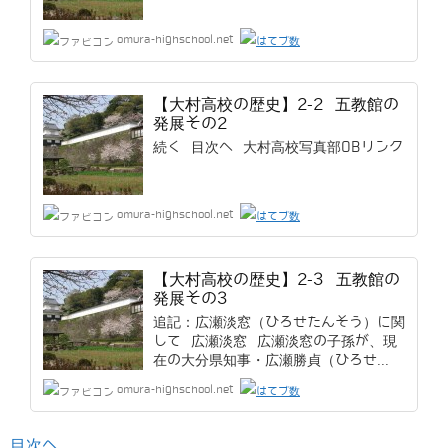
omura-highschool.net
【大村高校の歴史】2-2 五教館の
発展その2
続く 目次へ 大村高校写真部OBリンク
omura-highschool.net
【大村高校の歴史】2-3 五教館の
発展その3
追記：広瀬淡窓（ひろせたんそう）に関
して 広瀬淡窓 広瀬淡窓の子孫が、現
在の大分県知事・広瀬勝貞（ひろせ...
omura-highschool.net
目次へ