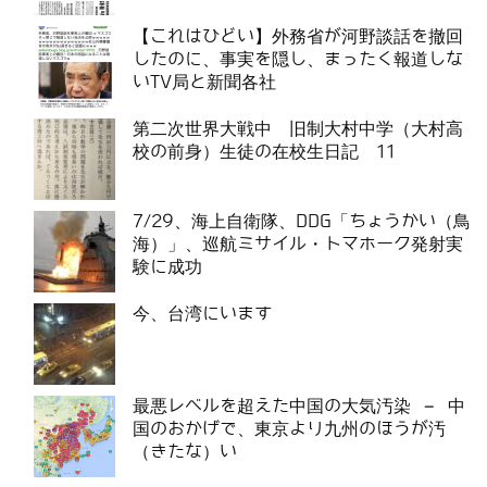
【これはひどい】外務省が河野談話を撤回
したのに、事実を隠し、まったく報道しな
いTV局と新聞各社
第二次世界大戦中 旧制大村中学（大村高
校の前身）生徒の在校生日記 11
7/29、海上自衛隊、DDG「ちょうかい（鳥
海）」、巡航ミサイル・トマホーク発射実
験に成功
今、台湾にいます
最悪レベルを超えた中国の大気汚染 – 中
国のおかげで、東京より九州のほうが汚
（きたな）い