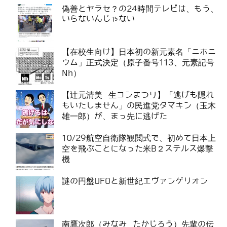
偽善とヤラセ？の24時間テレビは、もう、
いらないんじゃない
【在校生向け】日本初の新元素名「ニホニ
ウム」正式決定（原子番号113、元素記号
Nh）
【辻元清美 生コンまつり】「逃げも隠れ
もいたしません」の民進党タマキン（玉木
雄一郎）が、まっ先に逃げた
10/29航空自衛隊観閲式で、初めて日本上
空を飛ぶことになった米B２ステルス爆撃
機
謎の円盤UFOと新世紀エヴァンゲリオン
南鷹次郎（みなみ たかじろう）先輩の伝