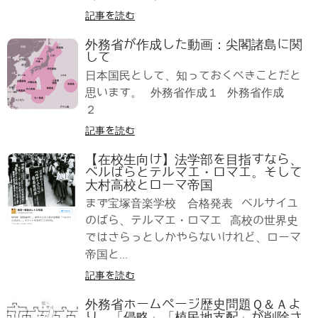
記事を読む
外務省が作成した動画：尖閣諸島に関
して
日本国民として、知っておくべきことだと
思います。 外務省作成１ 外務省作成
２
記事を読む
【在校生向け】法学部を目指すなら、
ベルばらとテルマエ・ロマエ。そして
大村高校とローマ帝国
まず宝塚音楽学校 合格発表 ベルサイユ
のばら、テルマエ・ロマエ 高校の世界史
ではさらっとしかやらないけれど、ローマ
帝国と...
記事を読む
外務省ホームページ歴史問題Ｑ＆Ａよ
り、「侵略」「植民地支配」が削除さ