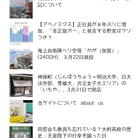
記について
【アベノミクス】正社員が８年ぶりに増
加、「非正規ガー」と発言する野党はウソ
つき？
海上自衛隊ヘリ空母「かが（加賀）」
(24DDH)、３月22日就役
神保町（じんぼうちょう＝明治大学、日大
法学部、専修大、共立女子大エリア）の
「いもや」、3月31日で閉店
当サイトについて about us
同窓会も教員も忘れている？大村高校の歴
史：天皇陛下の行幸を賜った日