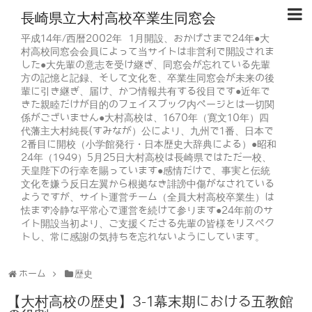
長崎県立大村高校卒業生同窓会
平成14年/西暦2002年 1月開設、おかげさまで24年●大
村高校同窓会会員によって当サイトは非営利で開設されま
した●大先輩の意志を受け継ぎ、同窓会が忘れている先輩
方の記憶と記録、そして文化を、卒業生同窓会が未来の後
輩に引き継ぎ、届け、かつ情報共有する役目です●近年で
きた親睦だけが目的のフェイスブック内ページとは一切関
係がございません●大村高校は、1670年（寛文10年）四
代藩主大村純長(すみなが）公により、九州で1番、日本で
2番目に開校（小学館発行・日本歴史大辞典による）●昭和
24年（1949）5月25日大村高校は長崎県ではただ一校、
天皇陛下の行幸を賜っています●感情だけで、事実と伝統
文化を嫌う反日左翼から根拠なき誹謗中傷がなされている
ようですが、サイト運営チーム（全員大村高校卒業生）は
怯まず冷静な平常心で運営を続けて参ります●24年前のサ
イト開設当初より、ご支援くださる先輩の皆様をリスペク
トし、常に感謝の気持ちを忘れないようにしています。
ホーム
歴史
【大村高校の歴史】3-1幕末期における五教館