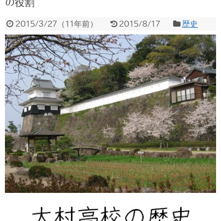
の役割
2015/3/27
（
11年前
）
2015/8/17
歴史