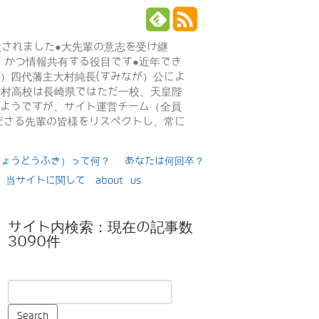
設されました●大先輩の意志を受け継
、かつ情報共有する役目です●近年でき
年）四代藩主大村純長(すみなが）公によ
日大村高校は長崎県ではただ一校、天皇陛
るようですが、サイト運営チーム（全員
ださる先輩の皆様をリスペクトし、常に
りょうどうふき）って何？
あなたは何回卒？
当サイトに関して about us
サイト内検索：現在の記事数
3090件