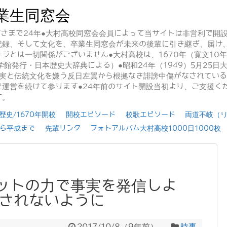
業生同窓会
かげさまで24年●大村高校同窓会会員によって当サイトは非営利で開
記録、そして文化を、卒業生同窓会が未来の後輩に引き継ぎ、届け
ジとは一切関係がございません●大村高校は、1670年（寛文10
学館発行・日本歴史大辞典による）●昭和24年（1949）5月25
事実と伝統文化を嫌う反日左翼から根拠なき誹謗中傷がなされてい
運営を続けて参ります●24年前のサイト開設当初より、ご支援く
す。
史/1670年開校
開校エピソード
校歌エピソード
両道不岐（
ら平成まで
先輩リンク
フォトアルバム大村高校1000日1000枚
ットの力で事実を発信しよ
まされないように
2017/10/8
（
9年前
）
時事