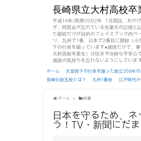
長崎県立大村高校卒
平成14年/西暦2002年 1月開設、お
ぎ、同窓会が忘れている先輩方の記憶と
た親睦だけが目的のフェイスブック内ペー
り、九州で1番、日本で2番目に開校（小
下の行幸を賜っています●感情だけで、
大村高校卒業生）は怯まず冷静な平常心で
感謝の気持ちを忘れないようにしていま
ホーム
天皇陛下の行幸を賜った創立356年の歴
長崎伝統五校とは？
九州1番校
江戸時代か
ホーム
時事
日本を守るため、ネ
う！TV・新聞にだ