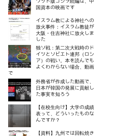
ウッド版ゴジラ続編は、中
国資本の映画です
イスラム教による神社への
放火事件：イスラム教徒が
大阪・住吉神社に放火しま
した
独ソ戦：第二次大戦時のド
イツとソビエト連邦（ロシ
ア）の戦い。本を読んでも
よくわからない場合、動画
で
外務省が作成した動画で、
日本が韓国の発展に貢献し
た事実を知ろう
【在校生向け】大学の成績
表って、どういったものな
んですか？
【資料】九州では回転焼き