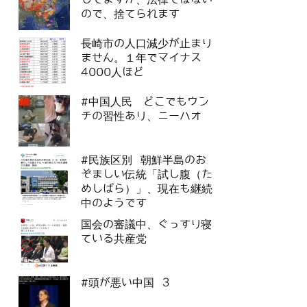
ので、捨てられます
長崎市の人口減少が止まり
ません。１年でマイナス
4000人ほど
#中国人民 どこでもウン
チの習性あり、ニーハオ
#民族区別 朝鮮半島のお
ぞましい伝統「試し腹（た
めしばら）」、現在も継続
中のようです
国会の審議中、ぐっすり寝
ている共産党
#頭が悪い中国 3