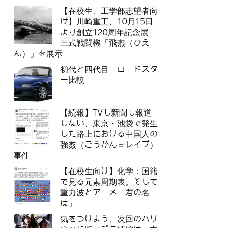
【在校生、工学部志望者向
け】川崎重工、10月15日
より創立120周年記念展
三式戦闘機「飛燕（ひえ
ん）」を展示
初代と四代目 ロードスタ
ー比較
【続報】TVも新聞も報道
しない、東京・池袋で発生
した路上における中国人の
強姦（ごうかん＝レイプ）
事件
【在校生向け】化学：国籍
で見る元素周期表。そして
重力波とアニメ「君の名
は」
気をつけよう、次回のハリ