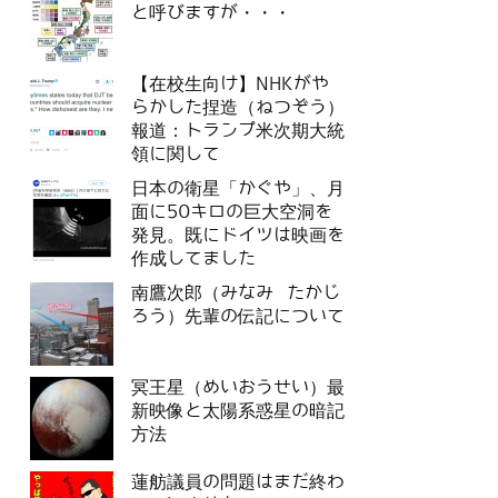
と呼びますが・・・
【在校生向け】NHKがや
らかした捏造（ねつぞう）
報道：トランプ米次期大統
領に関して
日本の衛星「かぐや」、月
面に50キロの巨大空洞を
発見。既にドイツは映画を
作成してました
南鷹次郎（みなみ たかじ
ろう）先輩の伝記について
冥王星（めいおうせい）最
新映像と太陽系惑星の暗記
方法
蓮舫議員の問題はまだ終わ