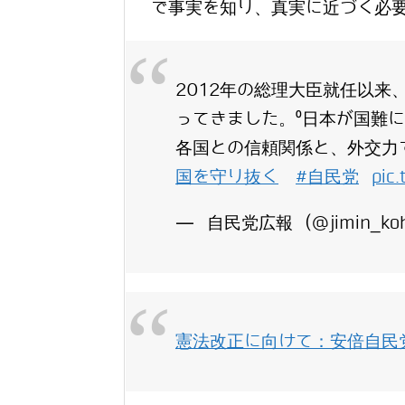
で事実を知り、真実に近づく必
2012年の総理大臣就任以来
ってきました。⁰日本が国難
各国との信頼関係と、外交力
国を守り抜く
#自民党
pic
— 自民党広報 (@jimin_ko
憲法改正に向けて：安倍自民