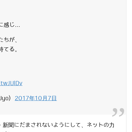
に感じ…
たちが、
持てる。
NltwJUlDv
5Uyo)
2017年10月7日
・新聞にだまされないようにして、ネットの力