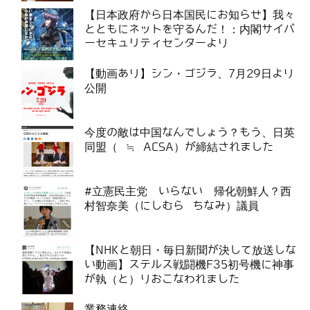
【日本政府から日本国民にお知らせ】我々
とともにネットを守るんだ！：内閣サイバ
ーセキュリティセンターより
【動画あり】シン・ゴジラ、7月29日より
公開
今度の敵は中国なんでしょう？もう、日英
同盟（ ≒ ACSA）が締結されました
#立憲民主党 いらない 帰化朝鮮人？西
村智奈美（にしむら ちなみ）議員
【NHKと朝日・毎日新聞が決して放送しな
い動画】ステルス戦闘機F35初号機に神事
が執（と）りおこなわれました
業務連絡