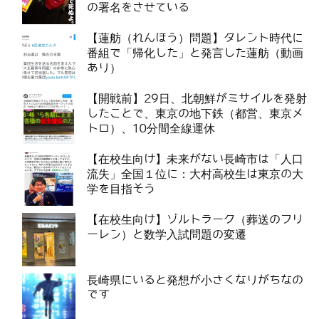
の署名をさせている
【蓮舫（れんほう）問題】タレント時代に
番組で「帰化した」と発言した蓮舫（動画
あり）
【開戦前】29日、北朝鮮がミサイルを発射
したことで、東京の地下鉄（都営、東京メ
トロ）、10分間全線運休
【在校生向け】未来がない長崎市は「人口
流失」全国１位に：大村高校生は東京の大
学を目指そう
【在校生向け】ゾルトラーク（葬送のフリ
ーレン）と数学入試問題の変遷
長崎県にいると発想が小さくなりがちなの
です