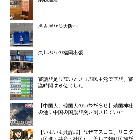
名古屋から大阪へ
久しぶりの福岡出張
審議が足りないとさけぶ民主党ですが、審
議時間は６位でした
【中国人、韓国人のいやがらせ】靖国神社
の池に中国の国旗が突き刺されていた
【いよいよ共謀罪】なぜマスコミ、サヨク
（民進・共産・社民）、そして朝鮮民族が