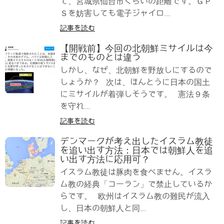
て、宮城県仙台市くらいの距離です。ＧＰ
Ｓを妨害しても電子ジャイロ...
記事を読む
【開戦前】今回の北朝鮮ミサイルは今
までのものとは違う
しかし、なぜ、北朝鮮を野放しにするので
しょうか？ 次は、ほんとうに日本の国土
にミサイルが着弾しそうです。 憲法９条
を守れ...
記事を読む
デンマークが考え出したイスラム教徒
を追い出す方法：日本では朝鮮人を追
い出す方法に応用可？
イスラム教徒は豚肉を食べません。イスラ
ム教の経典「コーラン」で禁止しているか
らです。 欧州はイスラム教の難民が流入
し、日本の朝鮮人と同...
記事を読む