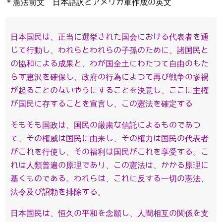
＊憲法前文 日本語訳とアメリカ軍作成の英文
日本国民は、正当に選挙された国会における代表者を通
じて行動し、われらとわれらの子孫のために、諸国民と
の協和による成果と、わが国全土にわたつて自由のもた
らす恵沢を確保し、政府の行為によつて再び戦争の惨禍
が起ることのないやうにすることを決意し、ここに主権
が国民に存することを宣言し、この憲法を確定する
そもそも国政は、国民の厳粛な信託によるものであつ
て、その権威は国民に由来し、その権力は国民の代表者
がこれを行使し、その福利は国民がこれを享受する。こ
れは人類普遍の原理であり、この憲法は、かかる原理に
基くものである。われらは、これに反する一切の憲法、
法令及び詔勅を排除する。
日本国民は、恒久の平和を念願し、人間相互の関係を支