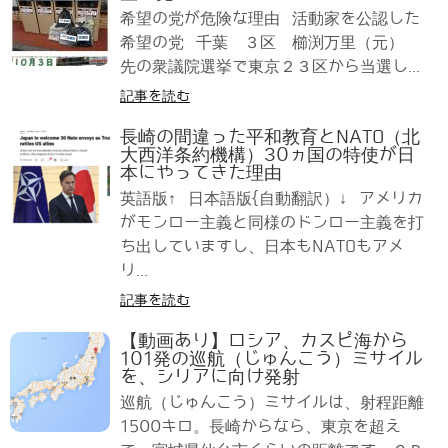
希望の党が危険な理由 活動家を公認した
希望の党 千葉 ３区 櫛渕万里（元）
先の衆議院選挙で東京２３区から当選し...
記事を読む
長崎の間違った平和教育とNATO（北
大西洋条約機構）30ヵ国の特使が日
本にやってきた理由
英語版↑ 日本語版{自動翻訳）↓ アメリカ
がモンロー主義と同様のドンロー主義を打
ち出していますし、日本もNATOもアメ
リ...
記事を読む
【動画あり】ロシア、カスピ海から
101発の巡航（じゅんこう）ミサイル
を、シリアに向け発射
巡航（じゅんこう）ミサイルは、射程距離
1500キロ。長崎からなら、東京を超え