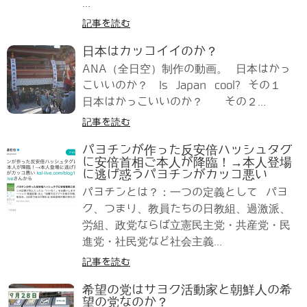
...
記事を読む
日本はカッコイイのか？
ANA（全日空）制作の動画。 日本はかっ
こいいのか？ Is Japan cool? その１
日本はかっこいいのか？ その２...
記事を読む
パヨチンが作った反安倍ハッシュタグ
に安倍首相ご本人が降臨！→本人登場
に逃げ惑うパヨチンがカッコ悪い
パヨチンとは？：一つの定義として パヨ
ク、つまり、教員たちの日教組、過激派、
労組、政党ならば立憲民主党・共産党・民
進党・社民党など社会主義...
記事を読む
希望の党はサヨク活動家と朝鮮人の希
望の党なのか？