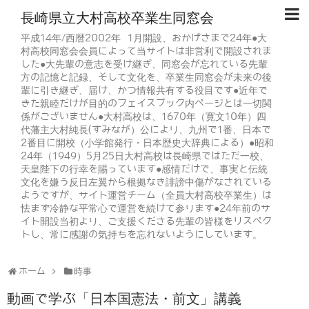
長崎県立大村高校卒業生同窓会
平成14年/西暦2002年 1月開設、おかげさまで24年●大
村高校同窓会会員によって当サイトは非営利で開設されま
した●大先輩の意志を受け継ぎ、同窓会が忘れている先輩
方の記憶と記録、そして文化を、卒業生同窓会が未来の後
輩に引き継ぎ、届け、かつ情報共有する役目です●近年で
きた親睦だけが目的のフェイスブック内ページとは一切関
係がございません●大村高校は、1670年（寛文10年）四
代藩主大村純長(すみなが）公により、九州で1番、日本で
2番目に開校（小学館発行・日本歴史大辞典による）●昭和
24年（1949）5月25日大村高校は長崎県ではただ一校、
天皇陛下の行幸を賜っています●感情だけで、事実と伝統
文化を嫌う反日左翼から根拠なき誹謗中傷がなされている
ようですが、サイト運営チーム（全員大村高校卒業生）は
怯まず冷静な平常心で運営を続けて参ります●24年前のサ
イト開設当初より、ご支援くださる先輩の皆様をリスペク
トし、常に感謝の気持ちを忘れないようにしています。
ホーム
時事
動画で学ぶ「日本国憲法・前文」講義