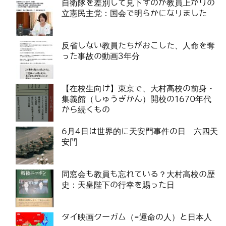
自衛隊を差別して見下すのが教員上がりの
立憲民主党：国会で明らかになりました
反省しない教員たちがおこした、人命を奪
った事故の動画3年分
【在校生向け】東京で、大村高校の前身・
集義館（しゅうぎかん）開校の1670年代
から続くもの
6月4日は世界的に天安門事件の日 六四天
安門
同窓会も教員も忘れている？大村高校の歴
史：天皇陛下の行幸を賜った日
タイ映画クーガム（=運命の人）と日本人