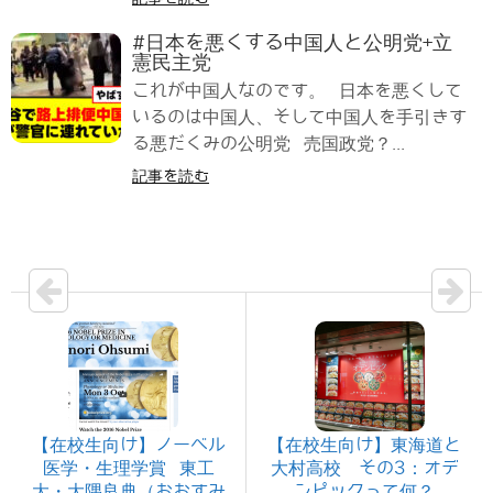
#日本を悪くする中国人と公明党+立
憲民主党
これが中国人なのです。 日本を悪くして
いるのは中国人、そして中国人を手引きす
る悪だくみの公明党 売国政党？...
記事を読む
【在校生向け】ノーベル
【在校生向け】東海道と
医学・生理学賞 東工
大村高校 その3：オデ
大・大隅良典（おおすみ
ンピックって何？