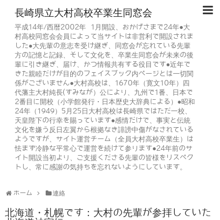
長崎県立大村高校卒業生同窓会
平成14年/西暦2002年 1月開設、おかげさまで24年●大
村高校同窓会会員によって当サイトは非営利で開設されま
した●大先輩の意志を受け継ぎ、同窓会が忘れている先輩
方の記憶と記録、そして文化を、卒業生同窓会が未来の後
輩に引き継ぎ、届け、かつ情報共有する役目です●近年で
きた親睦だけが目的のフェイスブック内ページとは一切関
係がございません●大村高校は、1670年（寛文10年）四
代藩主大村純長(すみなが）公により、九州で1番、日本で
2番目に開校（小学館発行・日本歴史大辞典による）●昭和
24年（1949）5月25日大村高校は長崎県ではただ一校、
天皇陛下の行幸を賜っています●感情だけで、事実と伝統
文化を嫌う反日左翼から根拠なき誹謗中傷がなされている
ようですが、サイト運営チーム（全員大村高校卒業生）は
怯まず冷静な平常心で運営を続けて参ります●24年前のサ
イト開設当初より、ご支援くださる先輩の皆様をリスペク
トし、常に感謝の気持ちを忘れないようにしています。
ホーム
連絡
北海道・札幌です：大村の先輩が参拝していた