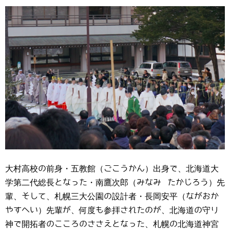
大村高校の前身・五教館（ごこうかん）出身で、北海道大
学第二代総長となった・南鷹次郎（みなみ たかじろう）先
輩、そして、札幌三大公園の設計者・長岡安平（ながおか
やすへい）先輩が、何度も参拝されたのが、北海道の守り
神で開拓者のこころのささえとなった、札幌の北海道神宮