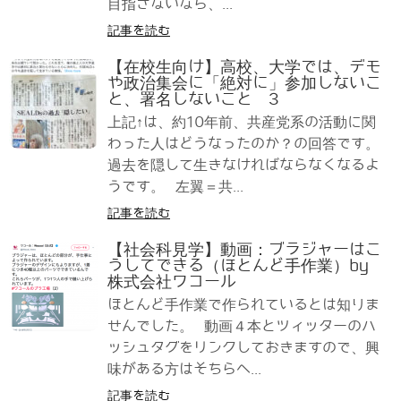
目指さないなら、...
記事を読む
【在校生向け】高校、大学では、デモ
や政治集会に「絶対に」参加しないこ
と、署名しないこと 3
上記↑は、約10年前、共産党系の活動に関
わった人はどうなったのか？の回答です。
過去を隠して生きなければならなくなるよ
うです。 左翼＝共...
記事を読む
【社会科見学】動画：ブラジャーはこ
うしてできる（ほとんど手作業）by
株式会社ワコール
ほとんど手作業で作られているとは知りま
せんでした。 動画４本とツィッターのハ
ッシュタグをリンクしておきますので、興
味がある方はそちらへ...
記事を読む