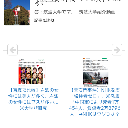
う？
答：筑波大学です。 筑波大学紹介動画
記事を読む
【写真で比較】右派の女
【天安門事件】NHK発表
性には美人が多く、左派
「犠牲者ゼロ」、米発表
の女性にはブスが多い…
「中国軍により死者1万
米大学が研究
454人、負傷者2万8796
人」➡NHKはウソつき？