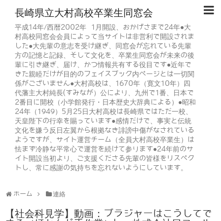
長崎県立大村高校卒業生同窓会
平成14年/西暦2002年 1月開設、おかげさまで24年●大
村高校同窓会会員によって当サイトは非営利で開設されま
した●大先輩の意志を受け継ぎ、同窓会が忘れている先輩
方の記憶と記録、そして文化を、卒業生同窓会が未来の後
輩に引き継ぎ、届け、かつ情報共有する役目です●近年で
きた親睦だけが目的のフェイスブック内ページとは一切関
係がございません●大村高校は、1670年（寛文10年）四
代藩主大村純長(すみなが）公により、九州で1番、日本で
2番目に開校（小学館発行・日本歴史大辞典による）●昭和
24年（1949）5月25日大村高校は長崎県ではただ一校、
天皇陛下の行幸を賜っています●感情だけで、事実と伝統
文化を嫌う反日左翼から根拠なき誹謗中傷がなされている
ようですが、サイト運営チーム（全員大村高校卒業生）は
怯まず冷静な平常心で運営を続けて参ります●24年前のサ
イト開設当初より、ご支援くださる先輩の皆様をリスペク
トし、常に感謝の気持ちを忘れないようにしています。
ホーム
連絡
【社会科見学】動画：ブラジャーはこうしてで