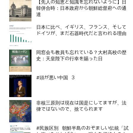
【先人の知恵と知識を忘れないように】日
韓併合時：日本政府から朝鮮総督府への通
達
日本に比べ、イギリス、フランス、そして
ドイツが、まだ石器時代だと言われる理由
同窓会も教員も忘れている？大村高校の歴
史：天皇陛下の行幸を賜った日
#頭が悪い中国 3
非核三原則は現在は国是にしてますが、法
律ではないので、捨てられます
#民族区別 朝鮮半島のおぞましい伝統「試