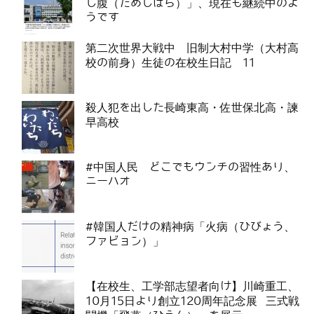
し腹（ためしばら）」、現在も継続中のよ
うです
第二次世界大戦中 旧制大村中学（大村高
校の前身）生徒の在校生日記 11
殺人犯を出した長崎東高・佐世保北高・諫
早高校
#中国人民 どこでもウンチの習性あり、
ニーハオ
#韓国人だけの精神病「火病（ひびょう、
ファビョン）」
【在校生、工学部志望者向け】川崎重工、
10月15日より創立120周年記念展 三式戦