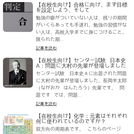
【在校生向け】合格に向け、まず目標
を設定しよう、そして
勉強の癖がついていない人は、残りの期間
がいくらあっても手遅れ。勉強の習慣がな
い人は、高校入学までに身につけること。
限られた期...
記事を読む
【在校生向け】センター試験 日本史
A：問題に大村の先輩が登場しました
センター試験 日本史Ａに出題された問題
に大村の先輩が登場しました。長岡半太郎
（ながおか はんたろう）先輩です。 問
題です では、問題...
記事を読む
【在校生向け】化学：元素はそれぞれ
何に使われているのですか？
双方向の周期表です。 こちらのページ