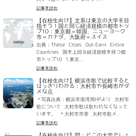
記事を読む
【在校生向け】文系は東京の大学を目
指そう！国と同じ経済規模の都市トッ
プ10：東京都＝韓国、ニューヨーク
市＝カナダ、大阪府＝スイス
出典：These Cities Out-Earn Entire
Countries 国を上回る経済規模を持つ都
市トップ10 1.東京...
記事を読む
【在校生向け】横浜市歌で比較すると
はっきりわかる：大村市や長崎市がダ
メな点
＊写真出典：横浜市港湾局HPより 大村市
歌について 大村市歌は歌われなくなって
います。 ＊大村市市章 大村市歌メ...
記事を読む
【在校生向け】問：どこの大学でしょ