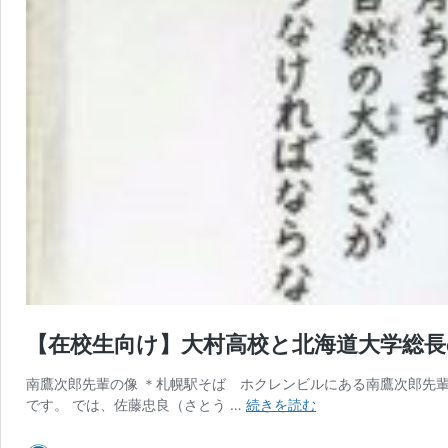
【在校生向け】大村高校と北海道大学総長
南鷹次郎先輩の像 ＊札幌駅そば ホクレンビルにある南鷹次郎先輩
【在
です。 では、佐藤忠良（さとう …
続きを読む
校
生