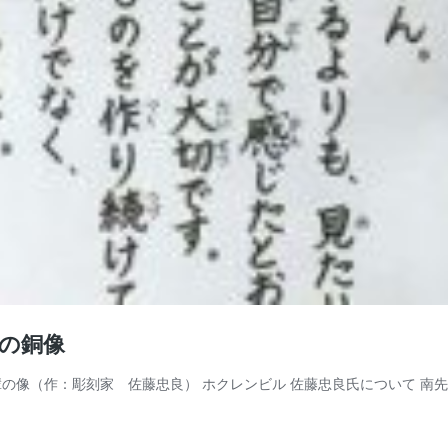
の銅像
の像（作：彫刻家 佐藤忠良） ホクレンビル 佐藤忠良氏について 南