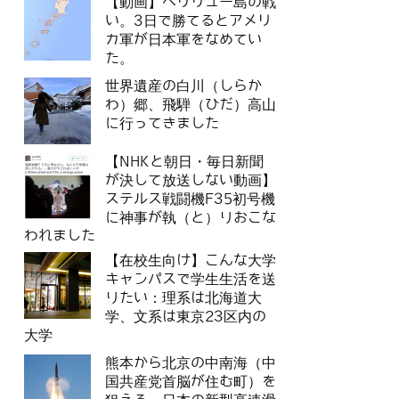
【動画】ペリリュー島の戦
い。3日で勝てるとアメリ
カ軍が日本軍をなめてい
た。
世界遺産の白川（しらか
わ）郷、飛騨（ひだ）高山
に行ってきました
【NHKと朝日・毎日新聞
が決して放送しない動画】
ステルス戦闘機F35初号機
に神事が執（と）りおこな
われました
【在校生向け】こんな大学
キャンパスで学生生活を送
りたい：理系は北海道大
学、文系は東京23区内の
大学
熊本から北京の中南海（中
国共産党首脳が住む町）を