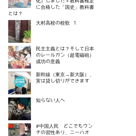
化）しました＋教科書検定
に合格した「国史」教科書
とは？
大村高校の校歌 1
民主主義とは？そして日本
のレールガン（超電磁砲）
成功の意義
新幹線（東京→新大阪）、
実は貸し切りができます
知らない人へ
#中国人民 どこでもウン
チの習性あり、ニーハオ