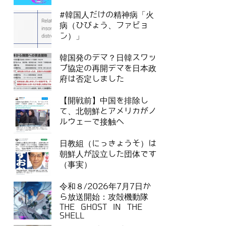
#韓国人だけの精神病「火
病（ひびょう、ファビョ
ン）」
韓国発のデマ？日韓スワッ
プ協定の再開デマを日本政
府は否定しました
【開戦前】中国を排除し
て、北朝鮮とアメリカがノ
ルウェーで接触へ
日教組（にっきょうそ）は
朝鮮人が設立した団体です
（事実）
令和８/2026年7月7日か
ら放送開始：攻殻機動隊
THE GHOST IN THE
SHELL