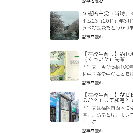
記事を読む
立憲民主党（当時、
平成23（2011）年
ダメな政党だとわかりま
記事を読む
【在校生向け】約1
（くろいた）先輩
＊写真：今から約100年
村中学在学中のことを描
記事を読む
【在校生向け】なぜ
のか？そして和弓と
＊写真は福岡市西区に
停」。防塁とは、モン
す。こ...
記事を読む