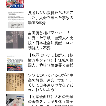
反省しない教員たちがおこ
した、人命を奪った事故の
動画3年分
吉田茂首相がマッカーサー
に宛てた手紙 台湾人と比
較：日本社会に貢献しない
朝鮮人は不要
【犯罪はいつも朝鮮人（朝
鮮カルタより）】無職の韓
国人、やはり性犯罪で逮捕
ウソをついているのが小中
高の教員、連合（労組）、
そして日弁連なのかな？だ
まされないように
【同窓会向け】大村の先輩
の著作をデジタル化（電子