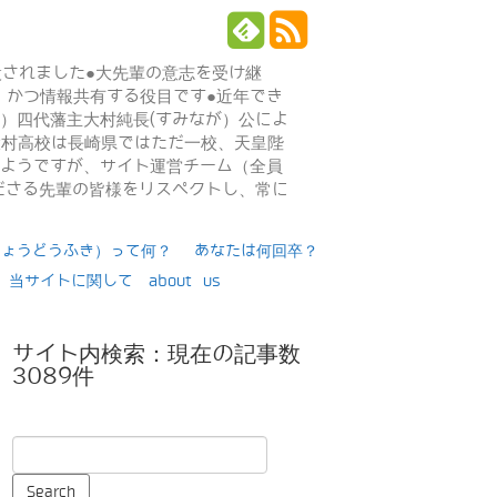
設されました●大先輩の意志を受け継
、かつ情報共有する役目です●近年でき
年）四代藩主大村純長(すみなが）公によ
日大村高校は長崎県ではただ一校、天皇陛
るようですが、サイト運営チーム（全員
ださる先輩の皆様をリスペクトし、常に
りょうどうふき）って何？
あなたは何回卒？
当サイトに関して about us
サイト内検索：現在の記事数
3089件