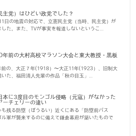
民主党）はひどい政党でした？
3月11日の地震の対応で、立憲民主党（当時、民主党）が
した。また、TVが事実を報道しないというこ...
00年前の大村高校マラソン大会と東大教授・黒板
前の、大正７年(1918）〜大正11年(1923）、旧制大
いた、福田清人先輩の作品「秋の目玉」...
日本に3度目のモンゴル侵略（元寇）がなかった
アーチェリーの違い
今も残る防塁（ぼうるい）近くにある「防塁前バス
ゴル軍が襲来するのに備えて鎌倉幕府が築いたもので