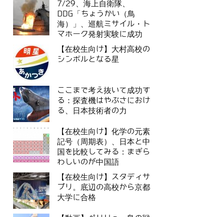
7/29、海上自衛隊、
DDG「ちょうかい（鳥
海）」、巡航ミサイル・ト
マホーク発射実験に成功
【在校生向け】大村高校の
シンボルとなる星
ここまで考え抜いて成功す
る：探査機はやぶさにおけ
る、日本技術者の力
【在校生向け】化学の元素
記号（周期表）、日本と中
国を比較してみる：まぎら
わしいのが中国語
【在校生向け】スタディサ
プリ。底辺の高校から京都
大学に合格