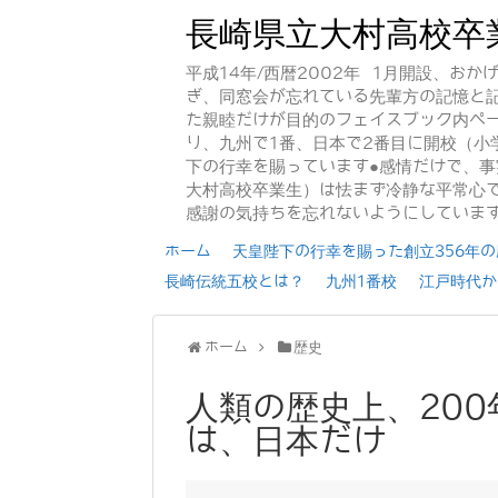
長崎県立大村高校卒
平成14年/西暦2002年 1月開設、お
ぎ、同窓会が忘れている先輩方の記憶と
た親睦だけが目的のフェイスブック内ペー
り、九州で1番、日本で2番目に開校（小
下の行幸を賜っています●感情だけで、
大村高校卒業生）は怯まず冷静な平常心で
感謝の気持ちを忘れないようにしていま
ホーム
天皇陛下の行幸を賜った創立356年の歴
長崎伝統五校とは？
九州1番校
江戸時代か
ホーム
歴史
人類の歴史上、20
は、日本だけ