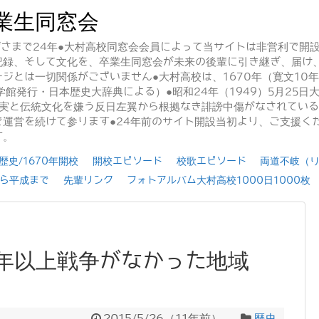
業生同窓会
かげさまで24年●大村高校同窓会会員によって当サイトは非営利で開
記録、そして文化を、卒業生同窓会が未来の後輩に引き継ぎ、届け
ジとは一切関係がございません●大村高校は、1670年（寛文10
学館発行・日本歴史大辞典による）●昭和24年（1949）5月25
事実と伝統文化を嫌う反日左翼から根拠なき誹謗中傷がなされてい
運営を続けて参ります●24年前のサイト開設当初より、ご支援く
す。
史/1670年開校
開校エピソード
校歌エピソード
両道不岐（
ら平成まで
先輩リンク
フォトアルバム大村高校1000日1000枚
0年以上戦争がなかった地域
2015/5/26
（
11年前
）
歴史