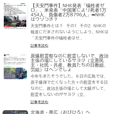
【天安門事件】NHK発表「犠牲者ゼ
ロ」、米発表「中国軍により死者1万
454人、負傷者2万8796人」➡NHK
はウソつき？
天安門事件とは？ その1 その2 NHKの
報道にだまされないようにしよう。NHKは
「天安門事件の犠牲者はゼ...
記事を読む
原爆慰霊祭なのに慰霊しないで、政治
主張の場にしているサヨク（立憲民
主・社民・共産、教員たちの日教組、
労組）はヘンでしょ
今年もまたそうでした。６日の広島では、
原子爆弾で亡くなった方々の慰霊をする日
なのに、政治主張の場として大騒ぎして、
慰霊をしないのがサヨク（立...
記事を読む
北海道・帯広（おびひろ）へ