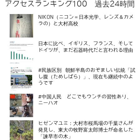
アクセスランキング100 過去24時間
NIKON（ニコン＝日本光学、レンズ＆カメ
ラの）と大村高校
日本に比べ、イギリス、フランス、そして
ドイツが、まだ石器時代だと言われる理由
#民族区別 朝鮮半島のおぞましい伝統「試
し腹（ためしばら）」、現在も継続中のよ
うです
#中国人民 どこでもウンチの習性あり、
ニーハオ
ヒゼンマユミ：大村市桜馬場の千葉さんが
発見し、東大の牧野富太郎博士が命名した
「諫早市の木」