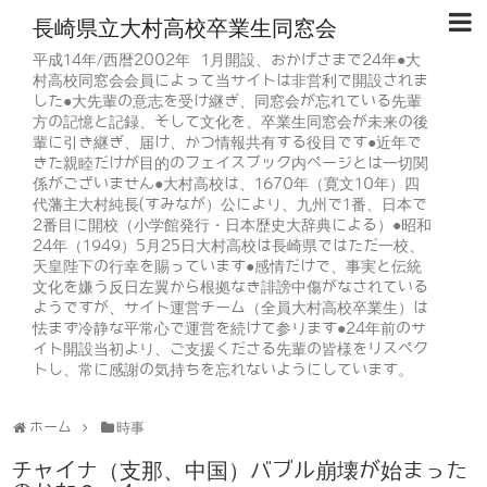
長崎県立大村高校卒業生同窓会
平成14年/西暦2002年 1月開設、おかげさまで24年●大
村高校同窓会会員によって当サイトは非営利で開設されま
した●大先輩の意志を受け継ぎ、同窓会が忘れている先輩
方の記憶と記録、そして文化を、卒業生同窓会が未来の後
輩に引き継ぎ、届け、かつ情報共有する役目です●近年で
きた親睦だけが目的のフェイスブック内ページとは一切関
係がございません●大村高校は、1670年（寛文10年）四
代藩主大村純長(すみなが）公により、九州で1番、日本で
2番目に開校（小学館発行・日本歴史大辞典による）●昭和
24年（1949）5月25日大村高校は長崎県ではただ一校、
天皇陛下の行幸を賜っています●感情だけで、事実と伝統
文化を嫌う反日左翼から根拠なき誹謗中傷がなされている
ようですが、サイト運営チーム（全員大村高校卒業生）は
怯まず冷静な平常心で運営を続けて参ります●24年前のサ
イト開設当初より、ご支援くださる先輩の皆様をリスペク
トし、常に感謝の気持ちを忘れないようにしています。
ホーム
時事
チャイナ（支那、中国）バブル崩壊が始まった