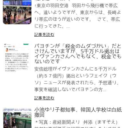
↑東京の羽田空港 羽田から飛行機で帯広
へ。遠いようですが、東京からは、長崎よ
り帯広のほうが近いのです。 さて、帯広
に行ってきた。...
記事を読む
パヨチンが「税金のムダづかい」だと
さけんでいますが、5千万ドル拠出は
イヴァンカさんへでもなく、税金でも
ないのです
安倍総理がイヴァンカさんに５千万ドル
（約５７億円）拠出というフェイク（ウ
ソ）ニュースが発表されたら、予想通り、
事実を確認しないでパヨチンの方...
記事を読む
小池ゆり子都知事、韓国人学校は白紙
撤回
＊写真：産経新聞より 舛添（ますぞえ）