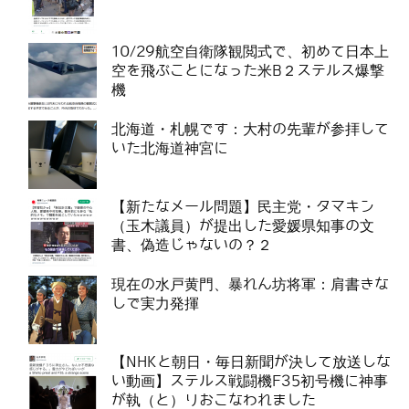
10/29航空自衛隊観閲式で、初めて日本上
空を飛ぶことになった米B２ステルス爆撃
機
北海道・札幌です：大村の先輩が参拝して
いた北海道神宮に
【新たなメール問題】民主党・タマキン
（玉木議員）が提出した愛媛県知事の文
書、偽造じゃないの？２
現在の水戸黄門、暴れん坊将軍：肩書きな
しで実力発揮
【NHKと朝日・毎日新聞が決して放送しな
い動画】ステルス戦闘機F35初号機に神事
が執（と）りおこなわれました