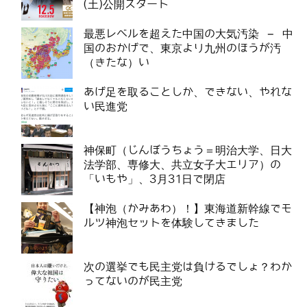
(土)公開スタート
最悪レベルを超えた中国の大気汚染 – 中
国のおかげで、東京より九州のほうが汚
（きたな）い
あげ足を取ることしか、できない、やれな
い民進党
神保町（じんぼうちょう＝明治大学、日大
法学部、専修大、共立女子大エリア）の
「いもや」、3月31日で閉店
【神泡（かみあわ）！】東海道新幹線でモ
ルツ神泡セットを体験してきました
次の選挙でも民主党は負けるでしょ？わか
ってないのが民主党