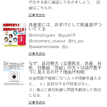
がおきる前に確認しておきましょう。 詳
細はこちらの...
記事を読む
共産党には、おまけとして民進党がつ
いてくる
@shinjituyuko @yujie19
@cocomaro_usausa @ts_pio
@aaaamemaaaa @ji...
記事を読む
なぜ、反日勢力（立憲民主、共産、社
民、日教組、労組）の方々は頭が悪そ
うに見えるのか？理由が判明
社会問題が複雑になり人々の理解を越える
と、 １）反対はするが対策はなし、
２）個人に責任転嫁し問題を解決した気分
になる、 ３...
記事を読む