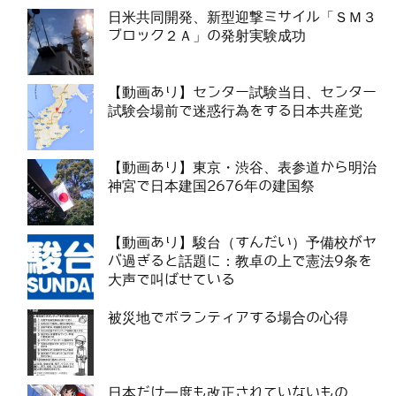
日米共同開発、新型迎撃ミサイル「ＳＭ３
ブロック２Ａ」の発射実験成功
【動画あり】センター試験当日、センター
試験会場前で迷惑行為をする日本共産党
【動画あり】東京・渋谷、表参道から明治
神宮で日本建国2676年の建国祭
【動画あり】駿台（すんだい）予備校がヤ
バ過ぎると話題に：教卓の上で憲法9条を
大声で叫ばせている
被災地でボランティアする場合の心得
日本だけ一度も改正されていないもの