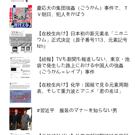
慶応大の集団強姦（ごうかん）事件で、Ｔ
Ｖ朝日、犯人をかばう
【在校生向け】日本初の新元素名「ニホニ
ウム」正式決定（原子番号113、元素記号
Nh）
【続報】TVも新聞も報道しない、東京・池
袋で発生した路上における中国人の強姦
（ごうかん＝レイプ）事件
【在校生向け】化学：国籍で見る元素周期
表。そして重力波とアニメ「君の名は」
#習近平 服装のマナーを知らない男