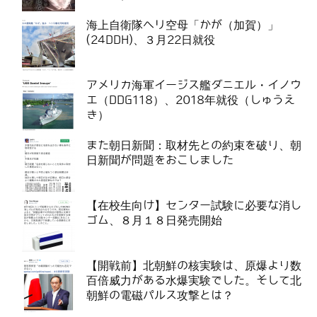
海上自衛隊ヘリ空母「かが（加賀）」
(24DDH)、３月22日就役
アメリカ海軍イージス艦ダニエル・イノウ
エ（DDG118）、2018年就役（しゅうえ
き）
また朝日新聞：取材先との約束を破り、朝
日新聞が問題をおこしました
【在校生向け】センター試験に必要な消し
ゴム、８月１８日発売開始
【開戦前】北朝鮮の核実験は、原爆より数
百倍威力がある水爆実験でした。そして北
朝鮮の電磁パルス攻撃とは？