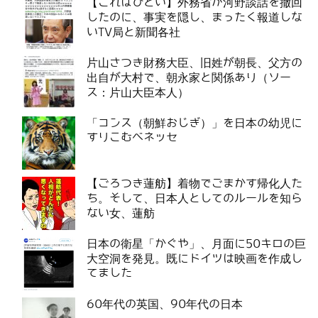
【これはひどい】外務省が河野談話を撤回
したのに、事実を隠し、まったく報道しな
いTV局と新聞各社
片山さつき財務大臣、旧姓が朝長、父方の
出自が大村で、朝永家と関係あり（ソー
ス：片山大臣本人）
「コンス（朝鮮おじぎ）」を日本の幼児に
すりこむベネッセ
【ごろつき蓮舫】着物でごまかす帰化人た
ち。そして、日本人としてのルールを知ら
ない女、蓮舫
日本の衛星「かぐや」、月面に50キロの巨
大空洞を発見。既にドイツは映画を作成し
てました
60年代の英国、90年代の日本