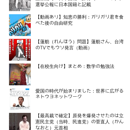
選挙公報に日本国籍と記載
【動画あり】知恵の勝利：ガリガリ君を食
べた後の自由研究
【蓮舫（れんほう）問題】蓮舫さん、台湾
のTVでもウソ発言（動画）
【在校生向け】まとめ：数学の勉強法
愛国の時代が始まりました：世界に広がる
ネトウヨネットワーク
【最高裁で確定】原発を爆発させたのは立
憲民主党（当時、民進党）の菅直人（かん
なおと）元首相