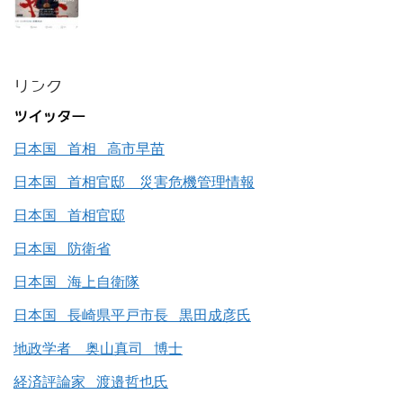
リンク
ツイッター
日本国 首相 高市早苗
日本国 首相官邸 災害危機管理情報
日本国 首相官邸
日本国 防衛省
日本国 海上自衛隊
日本国 長崎県平戸市長 黒田成彦氏
地政学者 奥山真司 博士
経済評論家 渡邉哲也氏