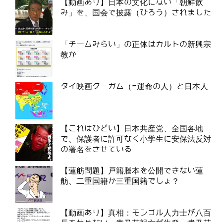
【動画あり】日本の文化にない「朝鮮飲
み」を、国会で披露（ひろう）されました
「チームみらい」の正体はカルトの新興宗
教か
タイ映画クーガム（=運命の人）と日本人
【これはひどい】日本共産党、全国各地
で、保護者に許可なく小学生に安保法反対
の署名をさせている
【蓮舫問題】戸籍謄本を公開できない蓮
舫、二重国籍か三重国籍でしょ？
【動画あり】真相：モンゴル人力士が八百