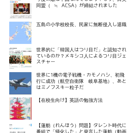
同盟（ ≒ ACSA）が締結されました
五島の小学校校長、民家に無断侵入し退職
世界的に「韓国人はつり目だ」と認知され
ているのか？メキシコ人によるつり目ジェ
スチャー
世界に1機の電子戦機・カモノハシ、初飛
行に成功（航空自衛隊 岐阜基地）、あと
はミノフスキー粒子だ
【在校生向け】英語の勉強方法
【蓮舫（れんほう）問題】タレント時代に
番組で「帰化した」と発言した蓮舫（動画