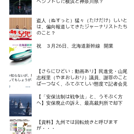
へシフトした横浜と神奈川県？
盗人（ぬすっと）猛々（たけだけ）しいと
は、偏向報道してきたジャーナリストたち
のこと？
祝 ３月26日、北海道新幹線 開業
【さらにひどい：動画あり】民進党・山尾
志桜里（やまおしおり）議員、謝罪のこと
ば一つなく、ふてぶてしい態度で記者会見
【「安保法制は戦争法」と、うそぶく方
へ】安保廃止の訴え、最高裁判所で却下
【資料】九州では回転焼きと呼びます
が・・・