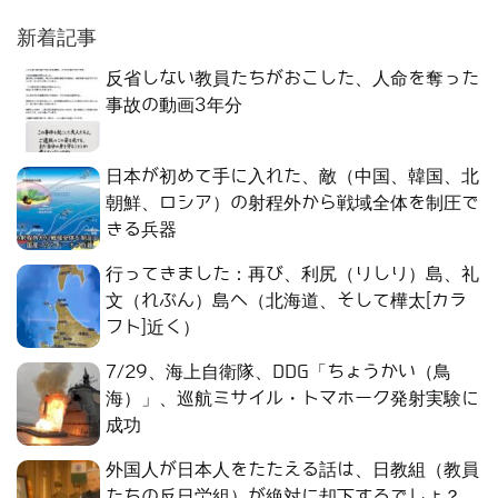
新着記事
反省しない教員たちがおこした、人命を奪った
事故の動画3年分
日本が初めて手に入れた、敵（中国、韓国、北
朝鮮、ロシア）の射程外から戦域全体を制圧で
きる兵器
行ってきました：再び、利尻（りしり）島、礼
文（れぶん）島へ（北海道、そして樺太[カラ
フト]近く）
7/29、海上自衛隊、DDG「ちょうかい（鳥
海）」、巡航ミサイル・トマホーク発射実験に
成功
外国人が日本人をたたえる話は、日教組（教員
たちの反日労組）が絶対に却下するでしょ？