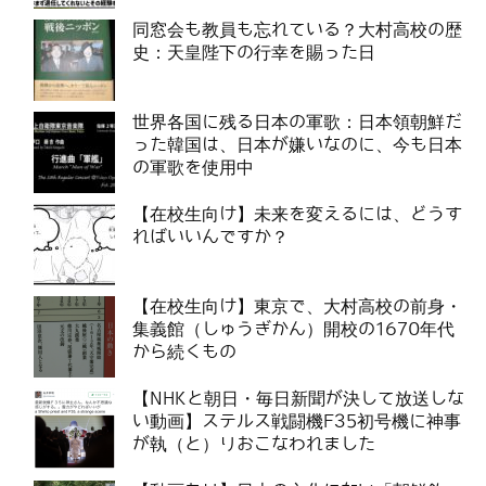
同窓会も教員も忘れている？大村高校の歴
史：天皇陛下の行幸を賜った日
世界各国に残る日本の軍歌：日本領朝鮮だ
った韓国は、日本が嫌いなのに、今も日本
の軍歌を使用中
【在校生向け】未来を変えるには、どうす
ればいいんですか？
【在校生向け】東京で、大村高校の前身・
集義館（しゅうぎかん）開校の1670年代
から続くもの
【NHKと朝日・毎日新聞が決して放送しな
い動画】ステルス戦闘機F35初号機に神事
が執（と）りおこなわれました