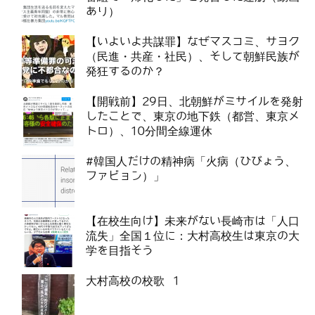
あり）
【いよいよ共謀罪】なぜマスコミ、サヨク
（民進・共産・社民）、そして朝鮮民族が
発狂するのか？
【開戦前】29日、北朝鮮がミサイルを発射
したことで、東京の地下鉄（都営、東京メ
トロ）、10分間全線運休
#韓国人だけの精神病「火病（ひびょう、
ファビョン）」
【在校生向け】未来がない長崎市は「人口
流失」全国１位に：大村高校生は東京の大
学を目指そう
大村高校の校歌 1