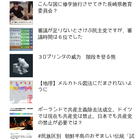
こんな国に修学旅行させてきた長崎県教育
委員会？
審議が足りないとさけぶ民主党ですが、審
議時間は６位でした
３Dプリンタの威力 階段を登る熊
【地理】メルカトル図法にだまされないよ
うに
ポーランドで共産主義除去法成立。ドイツ
では現在も共産党は禁止。日本でも共産党
の禁止が必要では？
#民族区別 朝鮮半島のおぞましい伝統「試