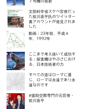
７号機の発射
文部科学省スケベ官僚だっ
た前川喜平氏のツイッター
裏アカウントが発見されま
した
動画：23年前、平成４
年、1992年
ここまで考え抜いて成功す
る：探査機はやぶさにおけ
る、日本技術者の力
すべての道はローマに通
じ、ローマは永遠であり永
遠なのです
#援助交際専門の元官僚・
前川喜平