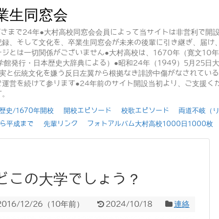
業生同窓会
かげさまで24年●大村高校同窓会会員によって当サイトは非営利で開
記録、そして文化を、卒業生同窓会が未来の後輩に引き継ぎ、届け
ジとは一切関係がございません●大村高校は、1670年（寛文10
学館発行・日本歴史大辞典による）●昭和24年（1949）5月25
事実と伝統文化を嫌う反日左翼から根拠なき誹謗中傷がなされてい
運営を続けて参ります●24年前のサイト開設当初より、ご支援く
す。
史/1670年開校
開校エピソード
校歌エピソード
両道不岐（
ら平成まで
先輩リンク
フォトアルバム大村高校1000日1000枚
どこの大学でしょう？
2016/12/26
（
10年前
）
2024/10/18
連絡