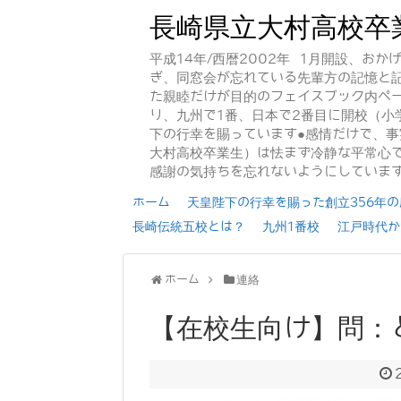
長崎県立大村高校卒
平成14年/西暦2002年 1月開設、お
ぎ、同窓会が忘れている先輩方の記憶と
た親睦だけが目的のフェイスブック内ペー
り、九州で1番、日本で2番目に開校（小
下の行幸を賜っています●感情だけで、
大村高校卒業生）は怯まず冷静な平常心で
感謝の気持ちを忘れないようにしていま
ホーム
天皇陛下の行幸を賜った創立356年の歴
長崎伝統五校とは？
九州1番校
江戸時代か
ホーム
連絡
【在校生向け】問：