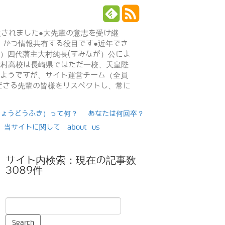
設されました●大先輩の意志を受け継
、かつ情報共有する役目です●近年でき
年）四代藩主大村純長(すみなが）公によ
日大村高校は長崎県ではただ一校、天皇陛
るようですが、サイト運営チーム（全員
ださる先輩の皆様をリスペクトし、常に
りょうどうふき）って何？
あなたは何回卒？
当サイトに関して about us
サイト内検索：現在の記事数
3089件