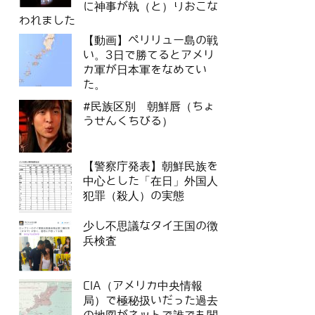
に神事が執（と）りおこな
われました
【動画】ペリリュー島の戦
い。3日で勝てるとアメリ
カ軍が日本軍をなめてい
た。
#民族区別 朝鮮唇（ちょ
うせんくちびる）
【警察庁発表】朝鮮民族を
中心とした「在日」外国人
犯罪（殺人）の実態
少し不思議なタイ王国の徴
兵検査
CIA（アメリカ中央情報
局）で極秘扱いだった過去