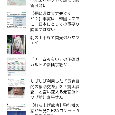
の地図がネットで誰でも閲
覧可能に
【長崎県は大丈夫です
か？】事実は、韓国はすで
に、日本にとっての重要な
隣国ではない
朝の山手線で閃光のハサウ
ェイ
「チームみらい」の正体は
カルトの新興宗教か
しばしば利用した「買春目
的の援助交際」を「貧困調
査」と言い変える元官僚ト
ップ前川喜平さん
【打ち上げ成功】飛行機の
窓から見たH2Aロケット３