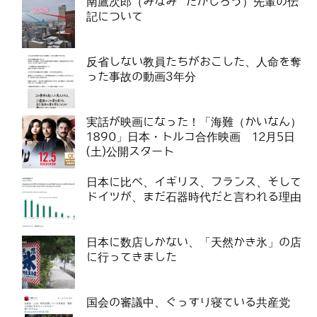
南鷹次郎（みなみ たかじろう）先輩の伝
記について
反省しない教員たちがおこした、人命を奪
った事故の動画3年分
実話が映画になった！「海難（かいなん）
1890」日本・トルコ合作映画 12月5日
(土)公開スタート
日本に比べ、イギリス、フランス、そして
ドイツが、まだ石器時代だと言われる理由
日本に数店しかない、「天然かき氷」の店
に行ってきました
国会の審議中、ぐっすり寝ている共産党