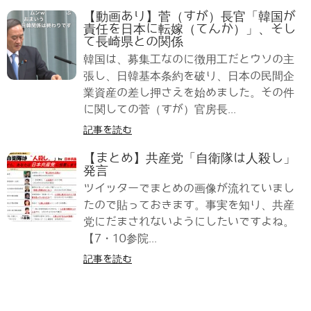
【動画あり】菅（すが）長官「韓国が
責任を日本に転嫁（てんか）」、そし
て長崎県との関係
韓国は、募集工なのに徴用工だとウソの主
張し、日韓基本条約を破り、日本の民間企
業資産の差し押さえを始めました。その件
に関しての菅（すが）官房長...
記事を読む
【まとめ】共産党「自衛隊は人殺し」
発言
ツイッターでまとめの画像が流れていまし
たので貼っておきます。事実を知り、共産
党にだまされないようにしたいですよね。
【7・10参院...
記事を読む