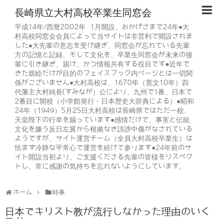
長崎県立大村高校卒業生同窓会
平成14年/西暦2002年 1月開設、おかげさまで24年●大
村高校同窓会会員によって当サイトは非営利で開設されま
した●大先輩の意志を受け継ぎ、同窓会が忘れている先輩
方の記憶と記録、そして文化を、卒業生同窓会が未来の後
輩に引き継ぎ、届け、かつ情報共有する役目です●近年で
きた親睦だけが目的のフェイスブック内ページとは一切関
係がございません●大村高校は、1670年（寛文10年）四
代藩主大村純長(すみなが）公により、九州で1番、日本で
2番目に開校（小学館発行・日本歴史大辞典による）●昭和
24年（1949）5月25日大村高校は長崎県ではただ一校、
天皇陛下の行幸を賜っています●感情だけで、事実と伝統
文化を嫌う反日左翼から根拠なき誹謗中傷がなされている
ようですが、サイト運営チーム（全員大村高校卒業生）は
怯まず冷静な平常心で運営を続けて参ります●24年前のサ
イト開設当初より、ご支援くださる先輩の皆様をリスペク
トし、常に感謝の気持ちを忘れないようにしています。
ホーム
時事
日本でキリスト教が流行しなかった理由のいく