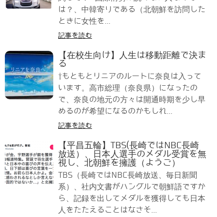
は？、中韓寄りである（北朝鮮を訪問した
ときに女性を...
記事を読む
【在校生向け】人生は移動距離で決ま
る
⇧もともとリニアのルートに奈良は入って
います。高市総理（奈良県）になったの
で、奈良の地元の方々は開通時期を少し早
めるのが希望になるのかもしれ...
記事を読む
【平昌五輪】TBS(長崎ではNBC長崎
放送）、日本人選手のメダル受賞を無
視し、北朝鮮を擁護（ようご）
TBS（長崎ではNBC長崎放送、毎日新聞
系）、社内文書がハングルで朝鮮語ですか
ら、記録を出してメダルを獲得しても日本
人をたたえることはなさそ...