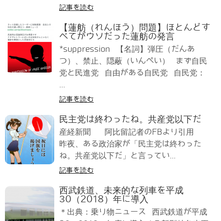
記事を読む
【蓮舫（れんほう）問題】ほとんどす
べてがウソだった蓮舫の発言
*suppression 【名詞】弾圧（だんあ
つ）、禁止、隠蔽（いんぺい） まず自民
党と民進党 自由がある自民党 自民党：
...
記事を読む
民主党は終わったね。共産党以下だ
産経新聞 阿比留記者のFBより引用
昨夜、ある政治家が「民主党は終わった
ね。共産党以下だ」と言ってい...
記事を読む
西武鉄道、未来的な列車を平成
30（2018）年に導入
＊出典：乗り物ニュース 西武鉄道が平成