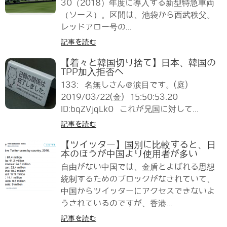
30（2018）年度に導入する新型特急車両
（ソース）。区間は、池袋から西武秩父。
レッドアロー号の...
記事を読む
【着々と韓国切り捨て】日本、韓国の
TPP加入拒否へ
133: 名無しさん＠涙目です。(庭)
2019/03/22(金) 15:50:53.20
ID:bqZVjqLk0 これが兄国に対して...
記事を読む
【ツイッター】国別に比較すると、日
本のほうが中国より使用者が多い
自由がない中国では、金盾とよばれる思想
統制するためのブロックがなされていて、
中国からツイッターにアクセスできないよ
うされているのですが、香港...
記事を読む