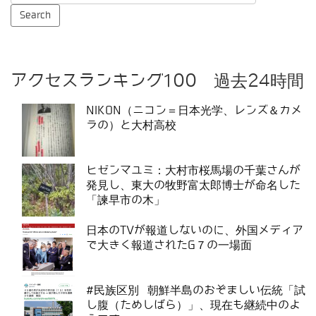
アクセスランキング100 過去24時間
NIKON（ニコン＝日本光学、レンズ＆カメ
ラの）と大村高校
ヒゼンマユミ：大村市桜馬場の千葉さんが
発見し、東大の牧野富太郎博士が命名した
「諫早市の木」
日本のTVが報道しないのに、外国メディア
で大きく報道されたG７の一場面
#民族区別 朝鮮半島のおぞましい伝統「試
し腹（ためしばら）」、現在も継続中のよ