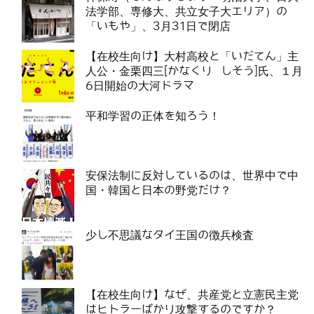
法学部、専修大、共立女子大エリア）の
「いもや」、3月31日で閉店
【在校生向け】大村高校と「いだてん」主
人公・金栗四三[かなくり しそう]氏、１月
6日開始の大河ドラマ
平和学習の正体を知ろう！
安保法制に反対しているのは、世界中で中
国・韓国と日本の野党だけ？
少し不思議なタイ王国の徴兵検査
【在校生向け】なぜ、共産党と立憲民主党
はヒトラーばかり攻撃するのですか？