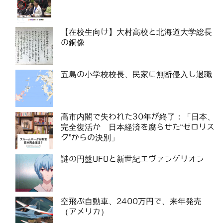
【在校生向け】大村高校と北海道大学総長
の銅像
五島の小学校校長、民家に無断侵入し退職
高市内閣で失われた30年が終了：「日本、
完全復活か 日本経済を腐らせた“ゼロリス
ク”からの決別」
謎の円盤UFOと新世紀エヴァンゲリオン
空飛ぶ自動車、2400万円で、来年発売
（アメリカ）