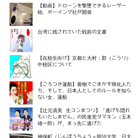
【動画】ドローンを撃墜できるレーザー
砲、ボーイング社が開発
台湾に残されていた戦前の文書
【在校生向け】京都と大村：郡（こうり）
中校区について
【ごろつき蓮舫】着物でごまかす帰化人た
ち。そして、日本人としてのルールを知ら
ない女、蓮舫
【辻元清美 生コンまつり】「逃げも隠れ
もいたしません」の民進党タマキン（玉木
雄一郎）が、まっ先に逃げた
神保町（じんぼうちょう＝明治大学、日大