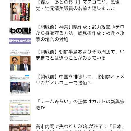
【森友 あとの祭り】マスコミが、民進
党・辻元清美議員の名前を隠しました
【開戦前】神奈川県作成：武力攻撃やテロ
から身を守る方法、総務省作成：核兵器攻
撃の場合の対処
【開戦前】朝鮮半島およびその周辺で、い
ままでとは違うことがおきている
【開戦前】中国を排除して、北朝鮮とアメ
リカがノルウェーで接触へ
「チームみらい」の正体はカルトの新興宗
教か
高市内閣で失われた30年が終了：「日本、