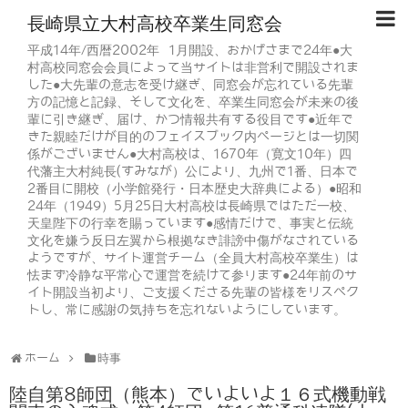
長崎県立大村高校卒業生同窓会
平成14年/西暦2002年 1月開設、おかげさまで24年●大
村高校同窓会会員によって当サイトは非営利で開設されま
した●大先輩の意志を受け継ぎ、同窓会が忘れている先輩
方の記憶と記録、そして文化を、卒業生同窓会が未来の後
輩に引き継ぎ、届け、かつ情報共有する役目です●近年で
きた親睦だけが目的のフェイスブック内ページとは一切関
係がございません●大村高校は、1670年（寛文10年）四
代藩主大村純長(すみなが）公により、九州で1番、日本で
2番目に開校（小学館発行・日本歴史大辞典による）●昭和
24年（1949）5月25日大村高校は長崎県ではただ一校、
天皇陛下の行幸を賜っています●感情だけで、事実と伝統
文化を嫌う反日左翼から根拠なき誹謗中傷がなされている
ようですが、サイト運営チーム（全員大村高校卒業生）は
怯まず冷静な平常心で運営を続けて参ります●24年前のサ
イト開設当初より、ご支援くださる先輩の皆様をリスペク
トし、常に感謝の気持ちを忘れないようにしています。
ホーム
時事
陸自第8師団（熊本）でいよいよ１６式機動戦