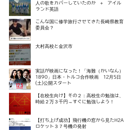
人の歌をカバーしていたのか ＋ アイル
ランド英語
こんな国に修学旅行させてきた長崎県教育
委員会？
大村高校と金沢市
実話が映画になった！「海難（かいなん）
1890」日本・トルコ合作映画 12月5日
(土)公開スタート
【在校生向け】その２：高校生の勉強は、
時給２万３千円→すぐに勉強しよう！
【打ち上げ成功】飛行機の窓から見たH2A
ロケット３７号機の発射