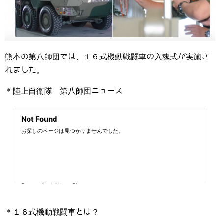
熊本の第八師団では、１６式機動戦闘車の入魂式が実施さ
れました。
＊陸上自衛隊 第八師団ニュース
＊１６式機動戦闘車とは？