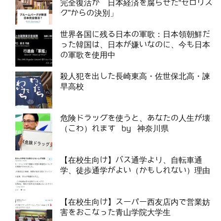
完全復活か 日本経済を腐らせた“ゼロリス
ク”からの決別」
世界各国に残る日本の軍歌：日本領朝鮮だ
った韓国は、日本が嫌いなのに、今も日本
の軍歌を使用中
殺人犯を出した長崎東高・佐世保北高・諫
早高校
危険ドラッグを使うと、あなたの人生が壊
（こわ）れます by 神奈川県
【在校生向け】バス通学より、自転車通
学、徒歩通学がよい（かもしれない）理由
【在校生向け】スーパー西友店内で営業妨
害をおこなった青山学院大学生