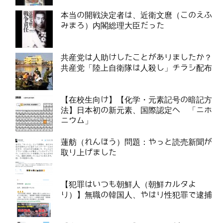
本当の開戦決定者は、近衛文麿（このえふ
みまろ）内閣総理大臣だった
共産党は人助けしたことがありましたか？
共産党「陸上自衛隊は人殺し」チラシ配布
【在校生向け】【化学・元素記号の暗記方
法】日本初の新元素、国際認定へ 「ニホ
ニウム」
蓮舫（れんほう）問題：やっと読売新聞が
取り上げました
【犯罪はいつも朝鮮人（朝鮮カルタよ
り）】無職の韓国人、やはり性犯罪で逮捕