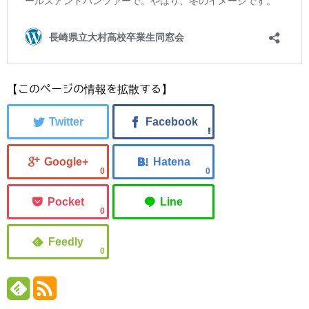
【このページの情報を拡散する】
0
0
0
0