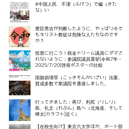
#中国人民 不潔（ふけつ）で穢（きた
な）い
豊臣秀吉が判断したように、やっぱり今で
もキリスト教徒は危険な人たちなのです
か？
投票に行こう！税金ドリーム議員にダマさ
れないように：参議院議員選挙[令和7年・
2025/7/20]啓発ポスターの比較
国旗損壊罪（こっきそんかいざい）法案、
賛成多数で衆議院を通過しました。
行ってきました：再び、利尻（りしり）
島、礼文（れぶん）島へ（北海道、そして
樺太[カラフト]近く）
【在校生向け】東京六大学ほか、ボート部