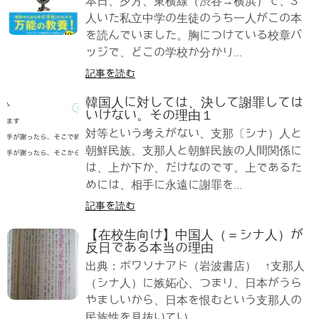
本日、夕方、東横線（渋谷→横浜）で、3
人いた私立中学の生徒のうち一人がこの本
を読んでいました。胸につけている校章バ
ッジで、どこの学校か分かり...
記事を読む
韓国人に対しては、決して謝罪しては
いけない。その理由１
対等という考えがない、支那〔シナ）人と
朝鮮民族。支那人と朝鮮民族の人間関係に
は、上か下か、だけなのです。上であるた
めには、相手に永遠に謝罪を...
記事を読む
【在校生向け】中国人（＝シナ人）が
反日である本当の理由
出典：ボワソナアド（岩波書店） ↑支那人
（シナ人）に嫉妬心、つまり、日本がうら
やましいから、日本を恨むという支那人の
民族性を見抜いてい...