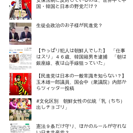
安保法制に反対しているのは、世界中で中
国・韓国と日本の野党だけ？
生徒会政治のお子様が民進党？
【やっぱり犯人は朝鮮人でした】 「仕事
はスリ」４６歳、韓国籍男を逮捕 「朝は
銀座線、夜は山手線狙っていた」
【民進党は日本の一般常識を知らない？】
玉木雄一郎議員、国会中（衆議院）内部か
らツィッター投稿
#文化区別 朝鮮女性の伝統「乳（ちち）
出しチョゴリ」
憲法９条だけ守り、ほかのルールが守れな
い日本共産党？