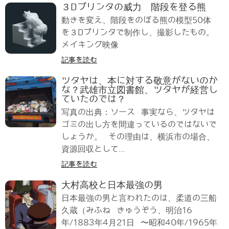
３Dプリンタの威力 階段を登る熊
動きを変え、階段をのぼる熊の模型50体
を３Dプリンタで制作し、撮影したもの。
メイキング映像
記事を読む
ツタヤは、本に対する敬意がないのか
な？武雄市立図書館、ツタヤが経営し
ていたのでは？
写真の出典：ソース 事実なら、ツタヤは
ゴミの出し方を間違っているのではないで
しょうか。 その理由は、横浜市の場合、
資源回収として...
記事を読む
大村高校と日本最強の男
日本最強の男と言われたのは、柔道の三船
久蔵（みふね きゅうぞう、明治16
年/1883年4月21日 〜昭和40年/1965年