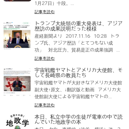
1月27日）十段。...
記事を読む
トランプ大統領の重大発表は、アジア
歴訪の成果説明だった模様
産経新聞より 2017.11.16 10:28 トラ
ンプ氏、アジア歴訪「とてつもない成
功」 対北圧力、貿易是正の成果強調 ...
記事を読む
宇宙戦艦ヤマトとアメリカ大使館、そ
して長崎県の教員たち
宇宙戦艦ヤマトが大好きなアメリカ大使館
副大使↑原文、↓翻訳版と動画 アメリカ大
使館副大使による宇宙戦艦ヤマトの...
記事を読む
本日、私立中学の生徒が電車の中で読
んでいた地政学の本