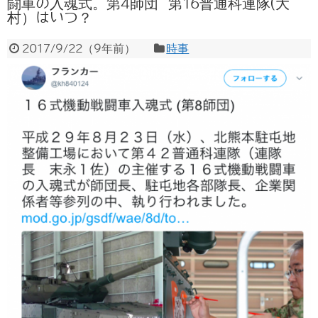
闘車の入魂式。第4師団 第16普通科連隊(大
村）はいつ？
2017/9/22
（
9年前
）
時事