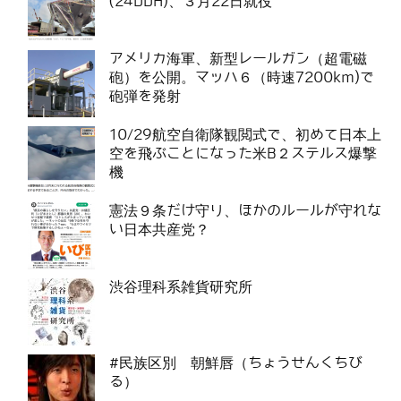
(24DDH)、３月22日就役
アメリカ海軍、新型レールガン（超電磁
砲）を公開。マッハ６（時速7200km)で
砲弾を発射
10/29航空自衛隊観閲式で、初めて日本上
空を飛ぶことになった米B２ステルス爆撃
機
憲法９条だけ守り、ほかのルールが守れな
い日本共産党？
渋谷理科系雑貨研究所
#民族区別 朝鮮唇（ちょうせんくちび
る）