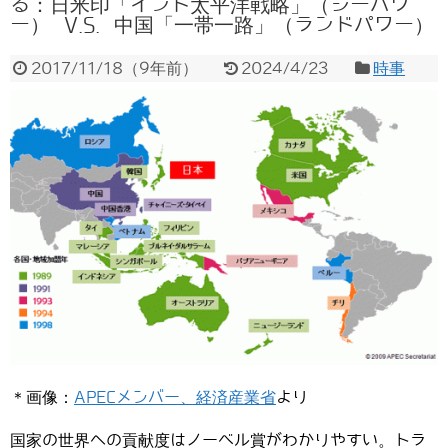
る：日米印「インド太平洋戦略」（シーパワ
ー） V.S. 中国「一帯一路」（ランドパワー）
2017/11/18
（
9年前
）
2024/4/23
時事
＊画像：
APECメンバー、経済産業省
より
国家の世界への貢献度はノーベル賞がわかりやすい。トラ