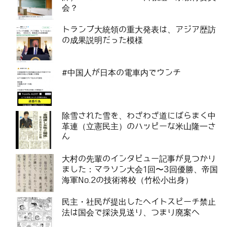
会？
トランプ大統領の重大発表は、アジア歴訪
の成果説明だった模様
#中国人が日本の電車内でウンチ
除雪された雪を、わざわざ道にばらまく中
革連（立憲民主）のハッピーな米山隆一さ
ん
大村の先輩のインタビュー記事が見つかり
ました：マラソン大会1回〜3回優勝、帝国
海軍No.2の技術将校（竹松小出身）
民主・社民が提出したヘイトスピーチ禁止
法は国会で採決見送り、つまり廃案へ