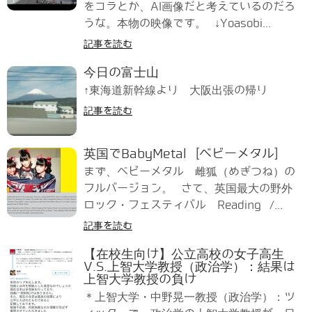
をコラとか、AI画像だと考えているのだろ
うな。本物の映像です。 ↓Yoasobi...
記事を読む
今日の富士山
↑東海道新幹線より 大阪出張の帰り
記事を読む
英国でBabyMetal [ベビーメタル]
まず、ベビーメタル 雌狐（めぎつね）の
フルバージョン。 さて、英国最大の野外
ロック・フェスティバル Reading /...
記事を読む
【在校生向け】公立高校の女子高生
V.S.上智大学教授（政治学）：結果は
上智大学教授の負け
＊上智大学・中野晃一教授（政治学）：ツ