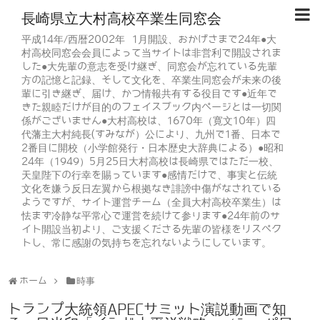
長崎県立大村高校卒業生同窓会
平成14年/西暦2002年 1月開設、おかげさまで24年●大
村高校同窓会会員によって当サイトは非営利で開設されま
した●大先輩の意志を受け継ぎ、同窓会が忘れている先輩
方の記憶と記録、そして文化を、卒業生同窓会が未来の後
輩に引き継ぎ、届け、かつ情報共有する役目です●近年で
きた親睦だけが目的のフェイスブック内ページとは一切関
係がございません●大村高校は、1670年（寛文10年）四
代藩主大村純長(すみなが）公により、九州で1番、日本で
2番目に開校（小学館発行・日本歴史大辞典による）●昭和
24年（1949）5月25日大村高校は長崎県ではただ一校、
天皇陛下の行幸を賜っています●感情だけで、事実と伝統
文化を嫌う反日左翼から根拠なき誹謗中傷がなされている
ようですが、サイト運営チーム（全員大村高校卒業生）は
怯まず冷静な平常心で運営を続けて参ります●24年前のサ
イト開設当初より、ご支援くださる先輩の皆様をリスペク
トし、常に感謝の気持ちを忘れないようにしています。
ホーム
時事
トランプ大統領APECサミット演説動画で知