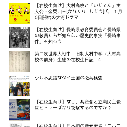
【在校生向け】大村高校と「いだてん」主
人公・金栗四三[かなくり しそう]氏、１月
6日開始の大河ドラマ
【在校生向け】長崎県教育委員会と長崎県
の教員たちが知らない歴史的事実「長崎事
件」を知ろう！
第二次世界大戦中 旧制大村中学（大村高
校の前身）生徒の在校生日記 4
少し不思議なタイ王国の徴兵検査
【在校生向け】なぜ、共産党と立憲民主党
はヒトラーばかり攻撃するのですか？
【在校生向け】日本初の新元素名「ニホニ