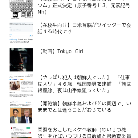
ウム」正式決定（原子番号113、元素記号
Nh）
【在校生向け】日米首脳がツイッターで会
話する時代です
【動画】Tokyo Girl
【やっぱり犯人は朝鮮人でした】 「仕事
はスリ」４６歳、韓国籍男を逮捕 「朝は
銀座線、夜は山手線狙っていた」
【開戦前】朝鮮半島およびその周辺で、い
ままでとは違うことがおきている
問題をおこしたスケベ教師（わいせつ教
師）をかばいつづける日教組と県教育委員