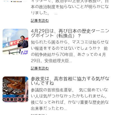
ィッターで、政治学の上智大学教授が、日
本の政治制度を知らないことが明らかにな
りました。 ...
記事を読む
4月29日は、再び日本の歴史ターニン
グポイント（転換点）？
知られたら困るから、マスコミは知らせな
い報道をするのではないでしょうか？ 前
の戦争終結から70年目、あさっての４月
29日。安倍総理大臣...
記事を読む
参政党は、高市首相に協力する気がな
いんですね
参議院の首班指名選挙。 気に留めていな
い人は気がつかなかったかもしれません。
後になってみれば、かなり重要な歴史的な
出来事だったとわ...