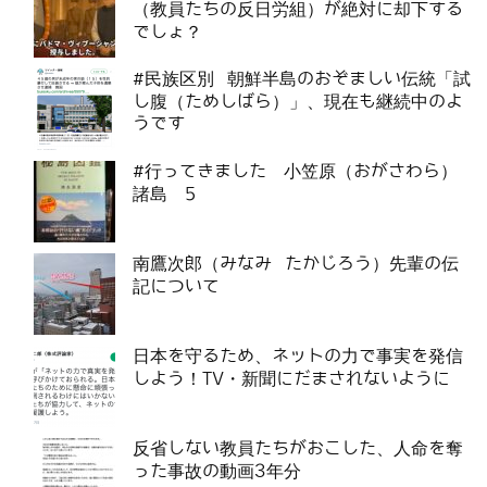
（教員たちの反日労組）が絶対に却下する
でしょ？
#民族区別 朝鮮半島のおぞましい伝統「試
し腹（ためしばら）」、現在も継続中のよ
うです
#行ってきました 小笠原（おがさわら）
諸島 5
南鷹次郎（みなみ たかじろう）先輩の伝
記について
日本を守るため、ネットの力で事実を発信
しよう！TV・新聞にだまされないように
反省しない教員たちがおこした、人命を奪
った事故の動画3年分