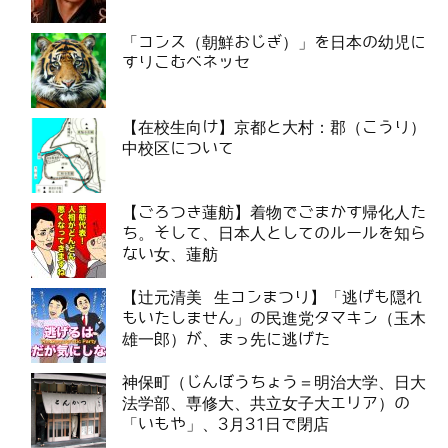
「コンス（朝鮮おじぎ）」を日本の幼児に
すりこむベネッセ
【在校生向け】京都と大村：郡（こうり）
中校区について
【ごろつき蓮舫】着物でごまかす帰化人た
ち。そして、日本人としてのルールを知ら
ない女、蓮舫
【辻元清美 生コンまつり】「逃げも隠れ
もいたしません」の民進党タマキン（玉木
雄一郎）が、まっ先に逃げた
神保町（じんぼうちょう＝明治大学、日大
法学部、専修大、共立女子大エリア）の
「いもや」、3月31日で閉店