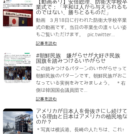
【動画あり】安倍総理、防衛大学校卒
業式で：「平和は人から与えられるも
のではない、勝ちとるものだ」
動画 ３月18日に行われた防衛大学校卒業
式の動画です。当日の卒業生の凛々しい姿
もご覧いただけます。 pic.twitter...
記事を読む
#朝鮮民族 嫌がらせが大好き民族
国旗を踏みつけるいやがらせ
この踏みつけるパターンのいやがらせって
朝鮮民族のパターンです。朝鮮民族がおこ
なっている実例をみてみましょう。 ＊右
側は韓国国会議員団で...
記事を読む
アメリカが日本人を骨抜きにし続けて
いる理由と日本はアメリカの植民地な
のか？
＊写真は横浜港。長崎の人たちは、これ↑