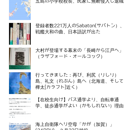
五島の小学校校長、民家に無断侵入し退職
登録者数221万人のSabaton(サバトン）、
戦艦大和の曲、日本語訳が出た
大村が登場する幕末の「長崎から江戸へ」
（ラザフォード・オールコック）
行ってきました：再び、利尻（りしり）
島、礼文（れぶん）島へ（北海道、そして
樺太[カラフト]近く）
【在校生向け】バス通学より、自転車通
学、徒歩通学がよい（かもしれない）理由
海上自衛隊ヘリ空母「かが（加賀）」