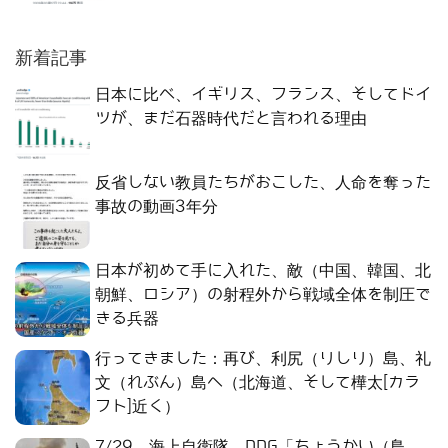
新着記事
日本に比べ、イギリス、フランス、そしてドイ
ツが、まだ石器時代だと言われる理由
反省しない教員たちがおこした、人命を奪った
事故の動画3年分
日本が初めて手に入れた、敵（中国、韓国、北
朝鮮、ロシア）の射程外から戦域全体を制圧で
きる兵器
行ってきました：再び、利尻（りしり）島、礼
文（れぶん）島へ（北海道、そして樺太[カラ
フト]近く）
7/29、海上自衛隊、DDG「ちょうかい（鳥