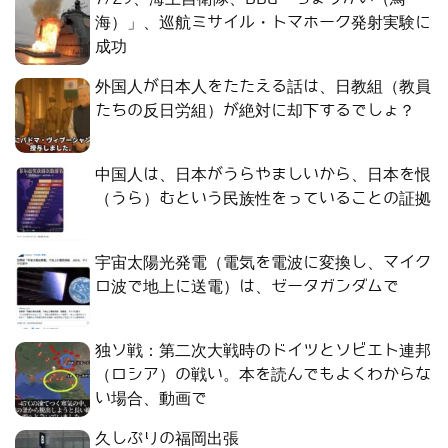
海）」、巡航ミサイル・トマホーク発射実験に
成功
外国人が日本人をたたえる話は、日教組（教員
たちの反日労組）が絶対に却下するでしょ？
中国人は、日本がうらやましいから、日本を恨
（うら）むという民族性をっていることの証拠
宇宙太陽光発電（電気を電波に変換し、マイク
ロ波で地上に送電）は、ゼータガンダムで
独ソ戦：第二次大戦時のドイツとソビエト連邦
（ロシア）の戦い。本を読んでもよくわからな
い場合、動画で
久しぶりの福岡出張