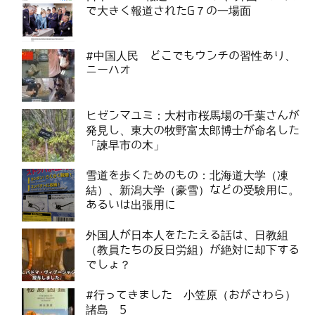
で大きく報道されたG７の一場面
#中国人民 どこでもウンチの習性あり、
ニーハオ
ヒゼンマユミ：大村市桜馬場の千葉さんが
発見し、東大の牧野富太郎博士が命名した
「諫早市の木」
雪道を歩くためのもの：北海道大学（凍
結）、新潟大学（豪雪）などの受験用に。
あるいは出張用に
外国人が日本人をたたえる話は、日教組
（教員たちの反日労組）が絶対に却下する
でしょ？
#行ってきました 小笠原（おがさわら）
諸島 5