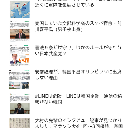
近くに軍隊を集結させている
売国していた文部科学省のスケベ官僚・前
川喜平氏（男子校出身）
憲法９条だけ守り、ほかのルールが守れな
い日本共産党？
安倍総理が、韓国平昌オリンピックに出席
しない理由
#LINEは危険 LINEは韓国企業 通信の秘
密がない韓国
大村の先輩のインタビュー記事が見つかり
ました：マラソン大会1回〜3回優勝、帝国