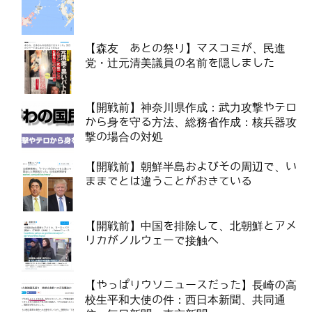
【森友 あとの祭り】マスコミが、民進
党・辻元清美議員の名前を隠しました
【開戦前】神奈川県作成：武力攻撃やテロ
から身を守る方法、総務省作成：核兵器攻
撃の場合の対処
【開戦前】朝鮮半島およびその周辺で、い
ままでとは違うことがおきている
【開戦前】中国を排除して、北朝鮮とアメ
リカがノルウェーで接触へ
【やっぱりウソニュースだった】長崎の高
校生平和大使の件：西日本新聞、共同通