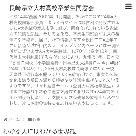
長崎県立大村高校卒業生同窓会
平成14年/西暦2002年 1月開設、おかげさまで24年●大
村高校同窓会会員によって当サイトは非営利で開設されま
した●大先輩の意志を受け継ぎ、同窓会が忘れている先輩
方の記憶と記録、そして文化を、卒業生同窓会が未来の後
輩に引き継ぎ、届け、かつ情報共有する役目です●近年で
きた親睦だけが目的のフェイスブック内ページとは一切関
係がございません●大村高校は、1670年（寛文10年）四
代藩主大村純長(すみなが）公により、九州で1番、日本で
2番目に開校（小学館発行・日本歴史大辞典による）●昭和
24年（1949）5月25日大村高校は長崎県ではただ一校、
天皇陛下の行幸を賜っています●感情だけで、事実と伝統
文化を嫌う反日左翼から根拠なき誹謗中傷がなされている
ようですが、サイト運営チーム（全員大村高校卒業生）は
怯まず冷静な平常心で運営を続けて参ります●24年前のサ
イト開設当初より、ご支援くださる先輩の皆様をリスペク
トし、常に感謝の気持ちを忘れないようにしています。
ホーム
時事
わかる人にはわかる世界観