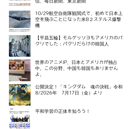
信、毎日新聞、東京新聞
10/29航空自衛隊観閲式で、初めて日本上
空を飛ぶことになった米B２ステルス爆撃
機
【平昌五輪】モルゲッソヨもアメリカのパ
クリでした：パクリだらけの韓国人
世界のアニメIP、日本とアメリカが独占
中。この分野、中国も韓国もありません
よ。
公開決定！「キングダム 魂の決戦」令和
8/2026年 7月17日（金）より
平和学習の正体を知ろう！