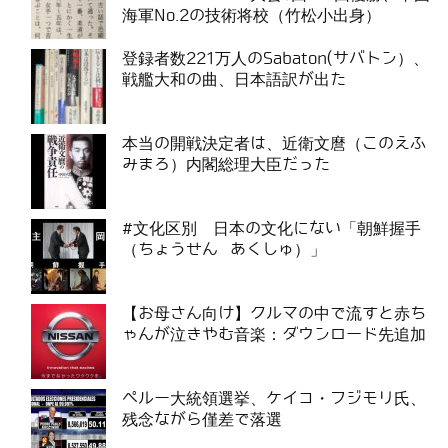
海軍No.2の技術将校（竹松小出身）
登録者数221万人のSabaton(サバトン）、
戦艦大和の曲、日本語訳が出た
本当の開戦決定者は、近衛文麿（このえふ
みまろ）内閣総理大臣だった
#文化区別 日本の文化にない「朝鮮握手
（ちょうせん あくしゅ）」
【お母さん向け】クルマの中で流すと赤ち
ゃんが泣きやむ音楽：ダウンロード先追加
ペルー大統領選挙、ケイコ・フジモリ氏、
残念ながら僅差で落選