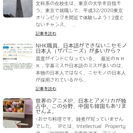
文科系の在校生は、東京の大学を目指そ
う。東京で就職して、平成32/2020東京
オリンピックを間近で体験しよう！2度と
ないチャンス。 ...
記事を読む
NHK職員、日本語ができないニセモノ
日本人（ザパニーズ）が多いから？
震度がインドになっている。 最近のＮＨ
Ｋ．字幕ミスや日本語のミスが多いのは、
本物の日本人ではなく、ニセモノの日本人
が採用されているから...
記事を読む
世界のアニメIP、日本とアメリカが独
占中。この分野、中国も韓国もありま
せんよ。
↑おせち料理です。雑煮が写っていません
でした。 IPとは、Intellectual Property