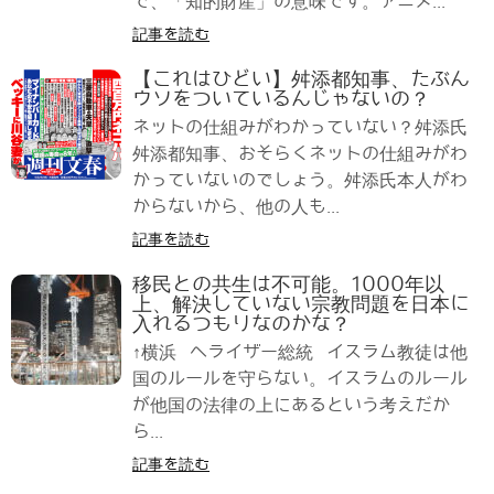
で、「知的財産」の意味です。アニメ...
記事を読む
【これはひどい】舛添都知事、たぶん
ウソをついているんじゃないの？
ネットの仕組みがわかっていない？舛添氏
舛添都知事、おそらくネットの仕組みがわ
かっていないのでしょう。舛添氏本人がわ
からないから、他の人も...
記事を読む
移民との共生は不可能。1000年以
上、解決していない宗教問題を日本に
入れるつもりなのかな？
↑横浜 へライザー総統 イスラム教徒は他
国のルールを守らない。イスラムのルール
が他国の法律の上にあるという考えだか
ら...
記事を読む