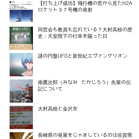
【打ち上げ成功】飛行機の窓から見たH2A
ロケット３７号機の発射
同窓会も教員も忘れている？大村高校の歴
史：天皇陛下の行幸を賜った日
謎の円盤UFOと新世紀エヴァンゲリオン
南鷹次郎（みなみ たかじろう）先輩の伝
記について
大村高校と金沢市
長崎県の発展をじゃましているのは佐賀県