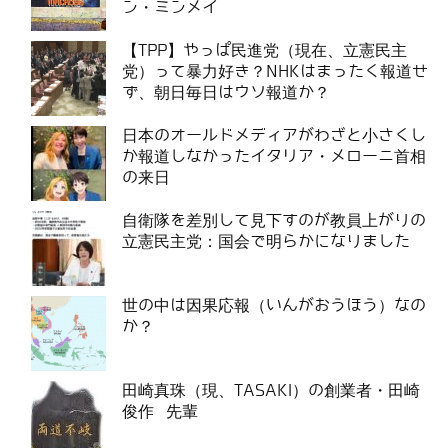
ン・ミンメイ
【TPP】やっぱ民進党（現在、立憲民主
党）って暴力好き？NHKはまったく報道せ
ず、朝日毎日はウソ報道か？
日本のオールドメディアがわざと小さくし
か報道しなかったイタリア・メローニ首相
の来日
自衛隊を差別して見下すのが教員上がりの
立憲民主党：国会で明らかになりました
世の中は因果応報（いんがおうほう）なの
か？
田崎真珠（現、TASAKI）の創業者・田崎
俊作 先輩