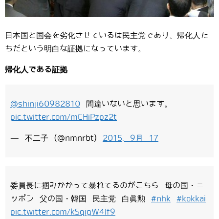
日本国と国会を劣化させているは民主党であり、帰化人た
ちだという明白な証拠になっています。
帰化人である証拠
@shinji60982810
間違いないと思います。
pic.twitter.com/mCHiPzpz2t
— 不二子 (@nmnrbt)
2015, 9月 17
委員長に掴みかかって暴れてるのがこちら 母の国・ニ
ッポン 父の国・韓国 民主党 白眞勲
#nhk
#kokkai
pic.twitter.com/kSqigW4If9