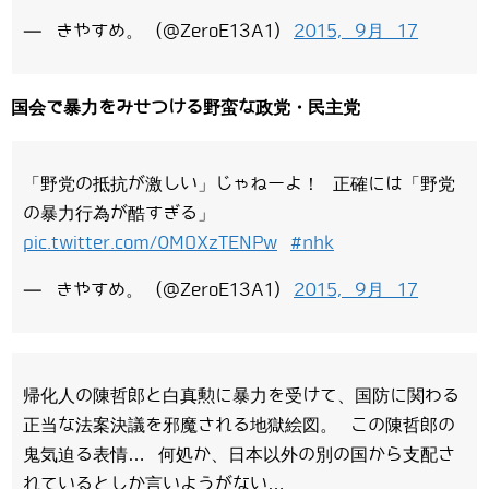
— きやすめ。 (@ZeroE13A1)
2015, 9月 17
国会で暴力をみせつける野蛮な政党・民主党
「野党の抵抗が激しい」じゃねーよ！ 正確には「野党
の暴力行為が酷すぎる」
pic.twitter.com/0MOXzTENPw
#nhk
— きやすめ。 (@ZeroE13A1)
2015, 9月 17
帰化人の陳哲郎と白真勲に暴力を受けて、国防に関わる
正当な法案決議を邪魔される地獄絵図。 この陳哲郎の
鬼気迫る表情… 何処か、日本以外の別の国から支配さ
れているとしか言いようがない…