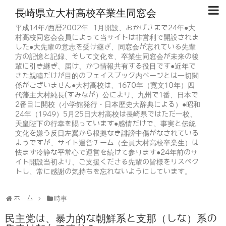
長崎県立大村高校卒業生同窓会
平成14年/西暦2002年 1月開設、おかげさまで24年●大
村高校同窓会会員によって当サイトは非営利で開設されま
した●大先輩の意志を受け継ぎ、同窓会が忘れている先輩
方の記憶と記録、そして文化を、卒業生同窓会が未来の後
輩に引き継ぎ、届け、かつ情報共有する役目です●近年で
きた親睦だけが目的のフェイスブック内ページとは一切関
係がございません●大村高校は、1670年（寛文10年）四
代藩主大村純長(すみなが）公により、九州で1番、日本で
2番目に開校（小学館発行・日本歴史大辞典による）●昭和
24年（1949）5月25日大村高校は長崎県ではただ一校、
天皇陛下の行幸を賜っています●感情だけで、事実と伝統
文化を嫌う反日左翼から根拠なき誹謗中傷がなされている
ようですが、サイト運営チーム（全員大村高校卒業生）は
怯まず冷静な平常心で運営を続けて参ります●24年前のサ
イト開設当初より、ご支援くださる先輩の皆様をリスペク
トし、常に感謝の気持ちを忘れないようにしています。
ホーム
時事
民主党は、暴力的な朝鮮系と支那（しな）系の