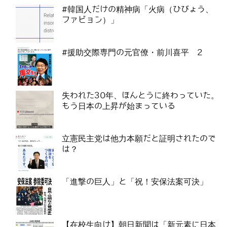
#韓国人だけの精神病「火病（ひびょう、
ファビョン）」
#援助交際専門の元官僚・前川喜平 2
失われた30年、ほんとうに終わっていた。
もう日本の上昇が始まっている
立憲民主党は他力本願だと証明されたので
は？
「進撃の巨人」と「祝！安保法案可決」
【在校生向け】朝日新聞は「新元素に日本