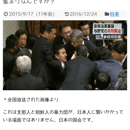
集まりなんですか？
2015/9/17
（
11年前
）
2016/12/24
時事
＊全国放送された画像より
これは支那人と朝鮮人の暴力団が、日本人に襲いかかって
いる場面ではありません。日本の国会です。