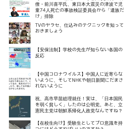
僚・前川喜平氏、東日本大震災の津波で児
童74人死亡の事故検証委員会から「遺族だ
け」排除
TVのヤラセ、仕込みのテクニックを知って
おきましょう
【安保法制】学校の先生が知らない各国の
反応
【中国コロナウイルス】中国人に近寄らな
いように、そしてNHKや朝日新聞にだまさ
れないように
祝、高市早苗総理就任！実は、「日本国民
を弱く貧しく」したのは公明党。あと、立
憲民主党は朝鮮系帰化人政党なんですね？
【在校生向け】受験生としてプロ意識を持