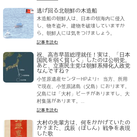
逃げ回る北朝鮮の木造船
木造船の朝鮮人は、日本の領海内に侵入
し、物を盗み、建物を破壊していますか
ら。朝鮮人には気をつけましょう。
記事を読む
祝、高市早苗総理就任！実は、「日本
国民を弱く貧しく」したのは公明党。
あと、立憲民主党は朝鮮系帰化人政党
なんですね？
小笠原遺産センターHPより↑ 当方、所用
で現在、小笠原諸島（父島）におります。
父島には「大村」ビーチがありますし、大
村集落があります。...
記事を読む
大村の先輩方は、何をかかげていたの
か？また、戊辰（ぼしん）戦争を表現
した歌