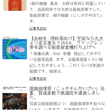
↑錦の御旗 幕末、大村は長州と同盟してい
て、戊辰戦争では大村は新政府軍でした。
新政府軍は、錦の御旗（にしきのみはた）
を...
記事を読む
【在校生 理科系向け】宇宙なら九大
より名古屋大？JAXA、ヴァンアレン
帯を調べる衛星探査機打ち上げへ
＊画像出典：Goo 辞書 暗記しておきた
い太陽系惑星 まず、太陽系惑星くらい暗
記しておきましょう。これくらいは常識の
範囲です。地球は...
記事を読む
国旗損壊罪（こっきそんかいざい）法
案、賛成多数で衆議院を通過しまし
た。
写真は産経新聞より↑ 国旗損壊罪を知らな
い人へ いままで、日本国内では、反日の