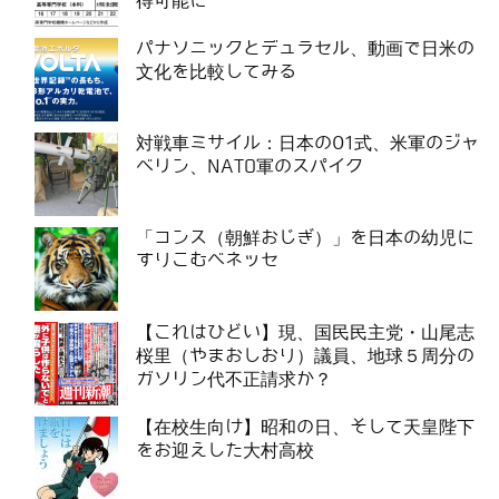
得可能に
パナソニックとデュラセル、動画で日米の
文化を比較してみる
対戦車ミサイル：日本の01式、米軍のジャ
ベリン、NATO軍のスパイク
「コンス（朝鮮おじぎ）」を日本の幼児に
すりこむベネッセ
【これはひどい】現、国民民主党・山尾志
桜里（やまおしおり）議員、地球５周分の
ガソリン代不正請求か？
【在校生向け】昭和の日、そして天皇陛下
をお迎えした大村高校