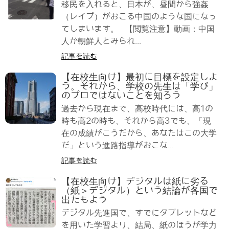
移民を入れると、日本が、昼間から強姦
（レイプ）がおこる中国のような国になっ
てしまいます。 【閲覧注意】動画：中国
人か朝鮮人とみられ...
記事を読む
【在校生向け】最初に目標を設定しよ
う。それから、学校の先生は「学び」
のプロではないことを知ろう
過去から現在まで、高校時代には、高1の
時も高2の時も、それから高3でも、「現
在の成績がこうだから、あなたはこの大学
だ」という進路指導がおこな...
記事を読む
【在校生向け】デジタルは紙に劣る
（紙＞デジタル）という結論が各国で
出たもよう
デジタル先進国で、すでにタブレットなど
を用いた学習より、結局、紙のほうが学力