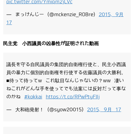
pic.twitter.com/Ymiqm2jLVc
— まっけんじー (@mckenzie_ROBre)
2015, 9月
17
民主党 小西議員の凶暴性が証明された動画
議長を守る自民議員の集団的自衛権行使と、民主小西議
員の暴力に個別的自衛権を行使する佐藤議員の大勝利。
■待って待ってw これ駄目なんじゃないの？ww 凄い
ねこれがどんな手を使ってでも法案には反対だって事な
のかね
#kokkai
https://t.co/RPwPtyFIIj
— 大和砲発射！ (@syow20015)
2015, 9月 17