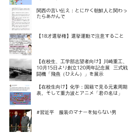
関西の言い伝え：とにかく朝鮮人と関わっ
たらあかんで
【18才選挙権】選挙運動で注意すること
【在校生、工学部志望者向け】川崎重工、
10月15日より創立120周年記念展 三式戦
闘機「飛燕（ひえん）」を展示
【在校生向け】化学：国籍で見る元素周期
表。そして重力波とアニメ「君の名は」
#習近平 服装のマナーを知らない男