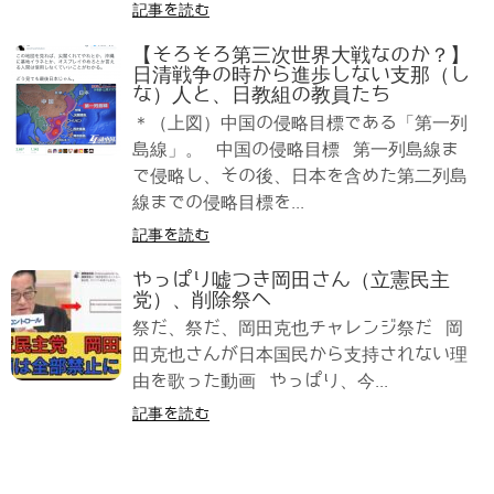
記事を読む
【そろそろ第三次世界大戦なのか？】
日清戦争の時から進歩しない支那（し
な）人と、日教組の教員たち
＊（上図）中国の侵略目標である「第一列
島線」。 中国の侵略目標 第一列島線ま
で侵略し、その後、日本を含めた第二列島
線までの侵略目標を...
記事を読む
やっぱり嘘つき岡田さん（立憲民主
党）、削除祭へ
祭だ、祭だ、岡田克也チャレンジ祭だ 岡
田克也さんが日本国民から支持されない理
由を歌った動画 やっぱり、今...
記事を読む