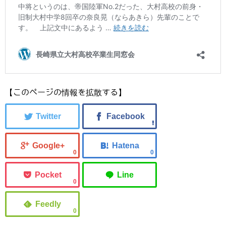
【このページの情報を拡散する】
0
0
0
0