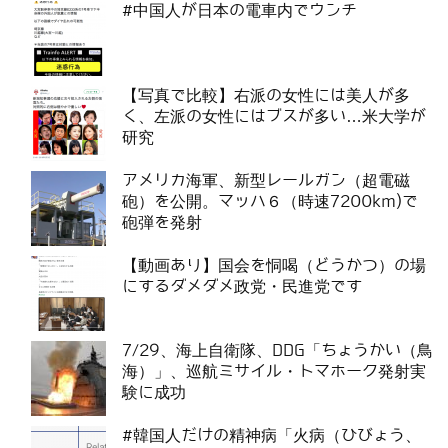
#中国人が日本の電車内でウンチ
【写真で比較】右派の女性には美人が多
く、左派の女性にはブスが多い…米大学が
研究
アメリカ海軍、新型レールガン（超電磁
砲）を公開。マッハ６（時速7200km)で
砲弾を発射
【動画あり】国会を恫喝（どうかつ）の場
にするダメダメ政党・民進党です
7/29、海上自衛隊、DDG「ちょうかい（鳥
海）」、巡航ミサイル・トマホーク発射実
験に成功
#韓国人だけの精神病「火病（ひびょう、