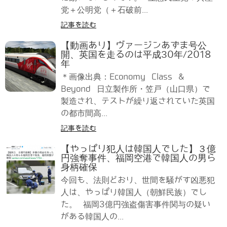
党＋公明党（＋石破前...
記事を読む
【動画あり】ヴァージンあずま号公
開、英国を走るのは平成30年/2018
年
＊画像出典：Economy Class &
Beyond 日立製作所・笠戸（山口県）で
製造され、テストが繰り返されていた英国
の都市間高...
記事を読む
【やっぱり犯人は韓国人でした】３億
円強奪事件、福岡空港で韓国人の男ら
身柄確保
今回も、法則どおり、世間を騒がす凶悪犯
人は、やっぱり韓国人（朝鮮民族）でし
た。 福岡3億円強盗傷害事件関与の疑い
がある韓国人の...