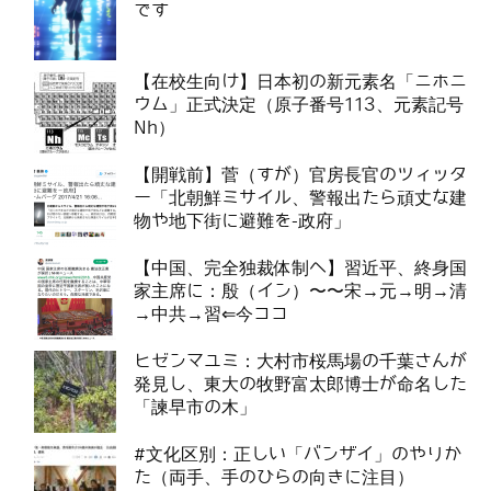
です
【在校生向け】日本初の新元素名「ニホニ
ウム」正式決定（原子番号113、元素記号
Nh）
【開戦前】菅（すが）官房長官のツィッタ
ー「北朝鮮ミサイル、警報出たら頑丈な建
物や地下街に避難を-政府」
【中国、完全独裁体制へ】習近平、終身国
家主席に：殷（イン）〜〜宋→元→明→清
→中共→習⇐今ココ
ヒゼンマユミ：大村市桜馬場の千葉さんが
発見し、東大の牧野富太郎博士が命名した
「諫早市の木」
#文化区別：正しい「バンザイ」のやりか
た（両手、手のひらの向きに注目）