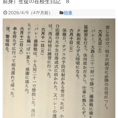
前身）生徒の在校生日記 8
2026/4/9
（
4か月前
）
時事