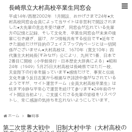
長崎県立大村高校卒業生同窓会
平成14年/西暦2002年 1月開設、おかげさまで24年●大
村高校同窓会会員によって当サイトは非営利で開設されま
した●大先輩の意志を受け継ぎ、同窓会が忘れている先輩
方の記憶と記録、そして文化を、卒業生同窓会が未来の後
輩に引き継ぎ、届け、かつ情報共有する役目です●近年で
きた親睦だけが目的のフェイスブック内ページとは一切関
係がございません●大村高校は、1670年（寛文10年）四
代藩主大村純長(すみなが）公により、九州で1番、日本で
2番目に開校（小学館発行・日本歴史大辞典による）●昭和
24年（1949）5月25日大村高校は長崎県ではただ一校、
天皇陛下の行幸を賜っています●感情だけで、事実と伝統
文化を嫌う反日左翼から根拠なき誹謗中傷がなされている
ようですが、サイト運営チーム（全員大村高校卒業生）は
怯まず冷静な平常心で運営を続けて参ります●24年前のサ
イト開設当初より、ご支援くださる先輩の皆様をリスペク
トし、常に感謝の気持ちを忘れないようにしています。
ホーム
時事
第二次世界大戦中 旧制大村中学（大村高校の