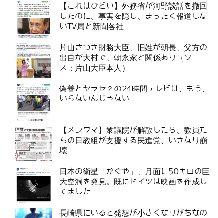
【これはひどい】外務省が河野談話を撤回
したのに、事実を隠し、まったく報道しな
いTV局と新聞各社
片山さつき財務大臣、旧姓が朝長、父方の
出自が大村で、朝永家と関係あり（ソー
ス：片山大臣本人）
偽善とヤラセ？の24時間テレビは、もう、
いらないんじゃない
【メシウマ】衆議院が解散したら、教員た
ちの日教組が支援する民進党、いきなり崩
壊
日本の衛星「かぐや」、月面に50キロの巨
大空洞を発見。既にドイツは映画を作成し
てました
長崎県にいると発想が小さくなりがちなの