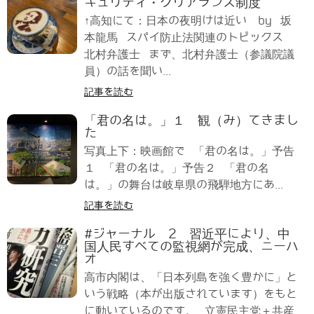
キュリティ・クリアランス制度
↑高知にて：日本の夜明けは近い by 坂
本龍馬 スパイ防止法関連のトピックス
北村弁護士 まず、北村弁護士（参議院議
員）の話を聞い...
記事を読む
「君の名は。」１ 観（み）てきまし
た
写真上下：映画館で 「君の名は。」予告
１ 「君の名は。」予告２ 「君の名
は。」の舞台は岐阜県の飛騨地方にあ...
記事を読む
#ジャーナル 2 習近平により、中
国人民すべての監視網が完成、ニーハ
オ
高市内閣は、「日本列島を強く豊かに」と
いう戦略（本が出版されています）をもと
に動いているのです。 立憲民主党＋共産