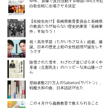
NHK、原爆で反日活動する韓国TWICEを紅
白歌合戦に出場させる決定
【在校生向け】長崎県教育委員会と長崎県
の教員たちが知らない歴史的事実「長崎事
件」を知ろう！
祝！高市早苗（たかいちさなえ）総裁、爆
誕。日本の歴史上初の女性総理が誕生しそ
うです
除雪された雪を、わざわざ道にばらまく中
革連（立憲民主）のハッピーな米山隆一さ
ん
登録者数221万人のSabaton(サバトン）、
戦艦大和の曲、日本語訳が出た
この４月から義務教育で教えられること