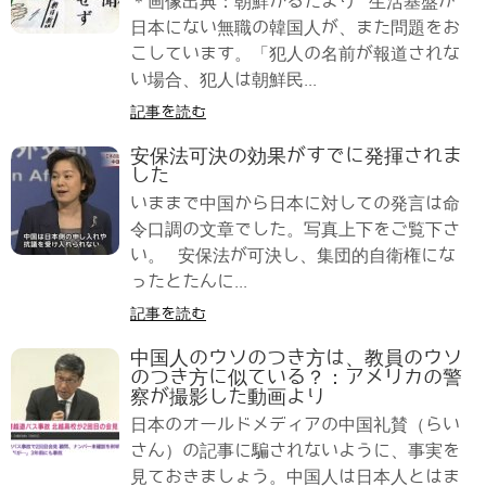
＊画像出典：朝鮮かるたより 生活基盤が
日本にない無職の韓国人が、また問題をお
こしています。「犯人の名前が報道されな
い場合、犯人は朝鮮民...
記事を読む
安保法可決の効果がすでに発揮されま
した
いままで中国から日本に対しての発言は命
令口調の文章でした。写真上下をご覧下さ
い。 安保法が可決し、集団的自衛権にな
ったとたんに...
記事を読む
中国人のウソのつき方は、教員のウソ
のつき方に似ている？：アメリカの警
察が撮影した動画より
日本のオールドメディアの中国礼賛（らい
さん）の記事に騙されないように、事実を
見ておきましょう。中国人は日本人とはま