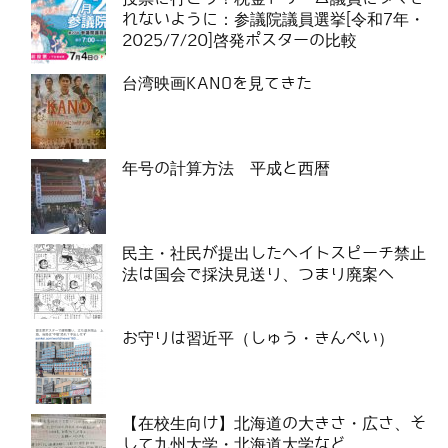
れないように：参議院議員選挙[令和7年・
2025/7/20]啓発ポスターの比較
台湾映画KANOを見てきた
年号の計算方法 平成と西暦
民主・社民が提出したヘイトスピーチ禁止
法は国会で採決見送り、つまり廃案へ
お守りは習近平（しゅう・きんぺい）
【在校生向け】北海道の大きさ・広さ、そ
して九州大学・北海道大学など