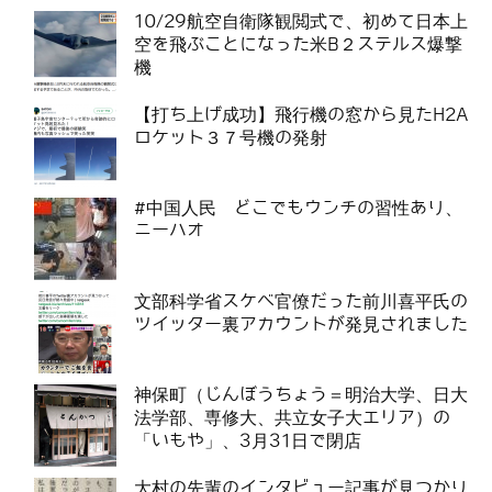
10/29航空自衛隊観閲式で、初めて日本上
空を飛ぶことになった米B２ステルス爆撃
機
【打ち上げ成功】飛行機の窓から見たH2A
ロケット３７号機の発射
#中国人民 どこでもウンチの習性あり、
ニーハオ
文部科学省スケベ官僚だった前川喜平氏の
ツイッター裏アカウントが発見されました
神保町（じんぼうちょう＝明治大学、日大
法学部、専修大、共立女子大エリア）の
「いもや」、3月31日で閉店
大村の先輩のインタビュー記事が見つかり