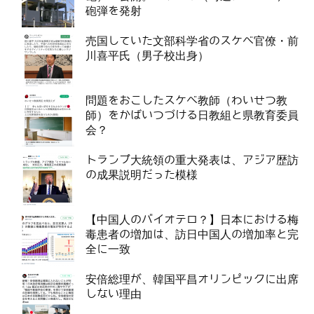
砲弾を発射
売国していた文部科学省のスケベ官僚・前
川喜平氏（男子校出身）
問題をおこしたスケベ教師（わいせつ教
師）をかばいつづける日教組と県教育委員
会？
トランプ大統領の重大発表は、アジア歴訪
の成果説明だった模様
【中国人のバイオテロ？】日本における梅
毒患者の増加は、訪日中国人の増加率と完
全に一致
安倍総理が、韓国平昌オリンピックに出席
しない理由