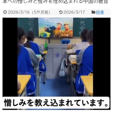
本への憎しみと恨みを埋め込まれる中国の教育
2026/3/16
（
5か月前
）
2026/3/17
時事