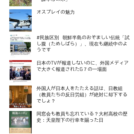
オスプレイの魅力
#民族区別 朝鮮半島のおぞましい伝統「試
し腹（ためしばら）」、現在も継続中のよ
うです
日本のTVが報道しないのに、外国メディア
で大きく報道されたG７の一場面
外国人が日本人をたたえる話は、日教組
（教員たちの反日労組）が絶対に却下する
でしょ？
同窓会も教員も忘れている？大村高校の歴
史：天皇陛下の行幸を賜った日