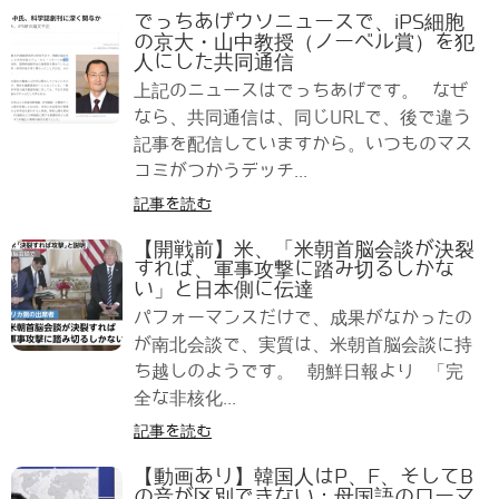
でっちあげウソニュースで、iPS細胞
の京大・山中教授（ノーベル賞）を犯
人にした共同通信
上記のニュースはでっちあげです。 なぜ
なら、共同通信は、同じURLで、後で違う
記事を配信していますから。いつものマス
コミがつかうデッチ...
記事を読む
【開戦前】米、「米朝首脳会談が決裂
すれば、軍事攻撃に踏み切るしかな
い」と日本側に伝達
パフォーマンスだけで、成果がなかったの
が南北会談で、実質は、米朝首脳会談に持
ち越しのようです。 朝鮮日報より 「完
全な非核化...
記事を読む
【動画あり】韓国人はP、F、そしてB
の音が区別できない：母国語のローマ