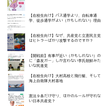
【在校生向け】バス通学より、自転車通
学、徒歩通学がよい（かもしれない）理由
【在校生向け】なぜ、共産党と立憲民主党
はヒトラーばかり攻撃するのですか？
【開戦前】有事が近い（かもしれない）の
に「森友ガー」しか言わない李氏朝鮮みた
いな民進党
【在校生向け】大村高校と飛行艇、そして
海上自衛隊大村基地
憲法９条だけ守り、ほかのルールが守れな
い日本共産党？