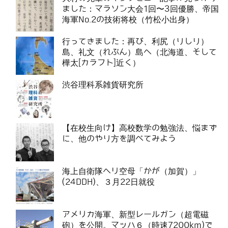
ました：マラソン大会1回〜3回優勝、帝国
海軍No.2の技術将校（竹松小出身）
行ってきました：再び、利尻（りしり）
島、礼文（れぶん）島へ（北海道、そして
樺太[カラフト]近く）
渋谷理科系雑貨研究所
【在校生向け】高校数学の勉強法、悩まず
に、他のやり方を調べてみよう
海上自衛隊ヘリ空母「かが（加賀）」
(24DDH)、３月22日就役
アメリカ海軍、新型レールガン（超電磁
砲）を公開。マッハ６（時速7200km)で