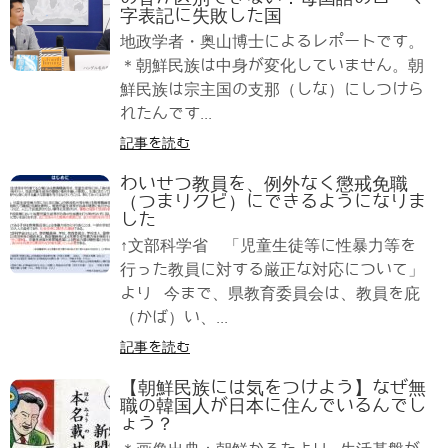
字表記に失敗した国
地政学者・奥山博士によるレポートです。
＊朝鮮民族は中身が変化していません。朝
鮮民族は宗主国の支那（しな）にしつけら
れたんです...
記事を読む
わいせつ教員を、例外なく懲戒免職
（つまりクビ）にできるようになりま
した
↑文部科学省 「児童生徒等に性暴力等を
行った教員に対する厳正な対応について」
より 今まで、県教育委員会は、教員を庇
（かば）い、...
記事を読む
【朝鮮民族には気をつけよう】なぜ無
職の韓国人が日本に住んでいるんでし
ょう？