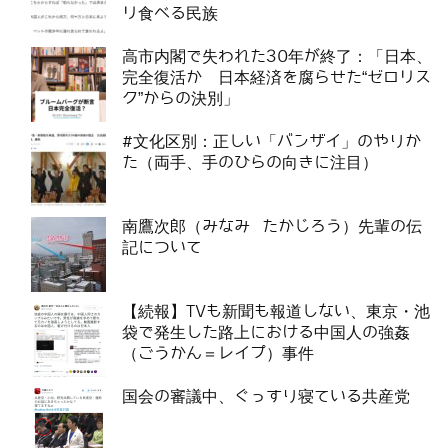
リ食べる民族
高市内閣で失われた30年が終了：「日本、
完全復活か 日本経済を腐らせた“ゼロリス
ク”からの決別」
#文化区別：正しい「バンザイ」のやりか
た（両手、手のひらの向きに注目）
南鷹次郎（みなみ たかじろう）先輩の伝
記について
【続報】TVも新聞も報道しない、東京・池
袋で発生した路上における中国人の強姦
（ごうかん＝レイプ）事件
国会の審議中、ぐっすり寝ている共産党