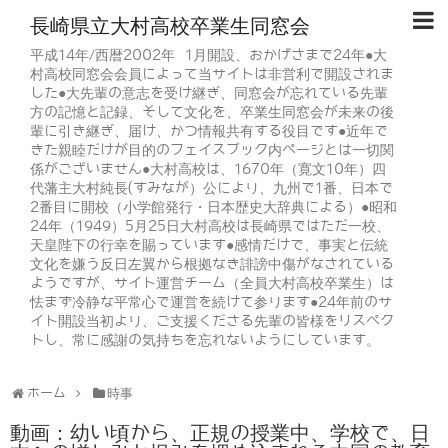
長崎県立大村高校卒業生同窓会
平成14年/西暦2002年 1月開設、おかげさまで24年●大
村高校同窓会会員によって当サイトは非営利で開設されま
した●大先輩の意志を受け継ぎ、同窓会が忘れている先輩
方の記憶と記録、そして文化を、卒業生同窓会が未来の後
輩に引き継ぎ、届け、かつ情報共有する役目です●近年で
きた親睦だけが目的のフェイスブック内ページとは一切関
係がございません●大村高校は、1670年（寛文10年）四
代藩主大村純長(すみなが）公により、九州で1番、日本で
2番目に開校（小学館発行・日本歴史大辞典による）●昭和
24年（1949）5月25日大村高校は長崎県ではただ一校、
天皇陛下の行幸を賜っています●感情だけで、事実と伝統
文化を嫌う反日左翼から根拠なき誹謗中傷がなされている
ようですが、サイト運営チーム（全員大村高校卒業生）は
怯まず冷静な平常心で運営を続けて参ります●24年前のサ
イト開設当初より、ご支援くださる先輩の皆様をリスペク
トし、常に感謝の気持ちを忘れないようにしています。
ホーム
時事
動画：幼い頃から、正規の授業中、学校で、日