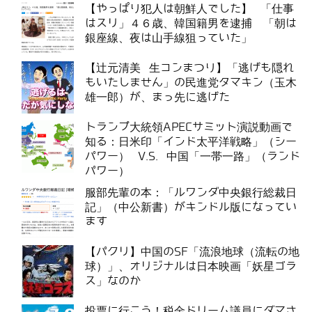
【やっぱり犯人は朝鮮人でした】 「仕事
はスリ」４６歳、韓国籍男を逮捕 「朝は
銀座線、夜は山手線狙っていた」
【辻元清美 生コンまつり】「逃げも隠れ
もいたしません」の民進党タマキン（玉木
雄一郎）が、まっ先に逃げた
トランプ大統領APECサミット演説動画で
知る：日米印「インド太平洋戦略」（シー
パワー） V.S. 中国「一帯一路」（ランド
パワー）
服部先輩の本：「ルワンダ中央銀行総裁日
記」（中公新書）がキンドル版になってい
ます
【パクリ】中国のSF「流浪地球（流転の地
球）」、オリジナルは日本映画「妖星ゴラ
ス」なのか
投票に行こう！税金ドリーム議員にダマさ