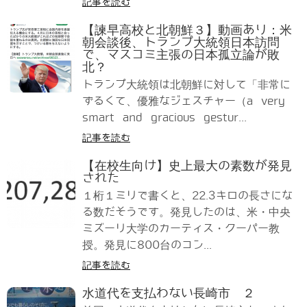
記事を読む
【諫早高校と北朝鮮３】動画あり：米
朝会談後、トランプ大統領日本訪問
で、マスコミ主張の日本孤立論が敗
北？
トランプ大統領は北朝鮮に対して「非常に
ずるくて、優雅なジェスチャー（a very
smart and gracious gestur...
記事を読む
【在校生向け】史上最大の素数が発見
された
１桁１ミリで書くと、22.3キロの長さにな
る数だそうです。発見したのは、米・中央
ミズーリ大学のカーティス・クーパー教
授。発見に800台のコン...
記事を読む
水道代を支払わない長崎市 ２