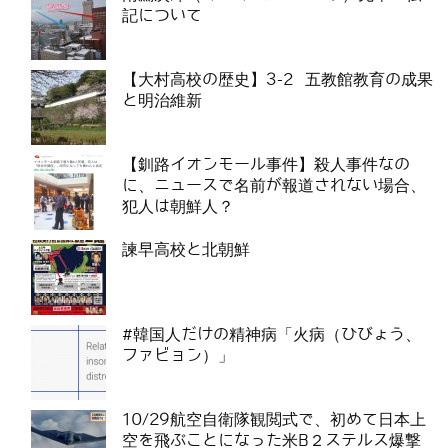
記について
【大村高校の歴史】3-2 五教館教育の成果
と明治維新
【釧路イオンモール事件】殺人事件なの
に、ニュースで名前が報道されない場合、
犯人は朝鮮人？
諫早高校と北朝鮮
#韓国人だけの精神病「火病（ひびょう、
ファビョン）」
10/29航空自衛隊観閲式で、初めて日本上
空を飛ぶことになった米B２ステルス爆撃