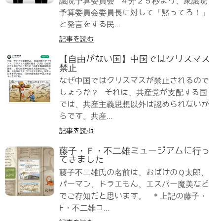
議院予算委員会 ４分２５秒より、衆議院
予算委員会委員長に対して「黙ってろ！」
と発言をする民...
記事を読む
【自由がない国】中国ではクリスマス
禁止
なぜ中国ではクリスマスが禁止されるので
しょうか？ それは、共産党が支配する国
では、共産主義思想以外は認められないか
らです。共産...
記事を読む
藤子・Ｆ・不二雄ミュージアムに行っ
てきました
藤子不二雄氏の名前は、おばけのＱ太郎、
パーマン、ドラエもん、エスパー魔美など
でご存知だと思います。 ＊上記の藤子・
F・不二雄コ...