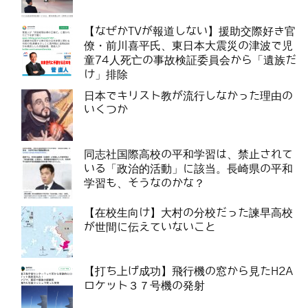
【なぜかTVが報道しない】援助交際好き官
僚・前川喜平氏、東日本大震災の津波で児
童74人死亡の事故検証委員会から「遺族だ
け」排除
日本でキリスト教が流行しなかった理由の
いくつか
同志社国際高校の平和学習は、禁止されて
いる「政治的活動」に該当。長崎県の平和
学習も、そうなのかな？
【在校生向け】大村の分校だった諫早高校
が世間に伝えていないこと
【打ち上げ成功】飛行機の窓から見たH2A
ロケット３７号機の発射