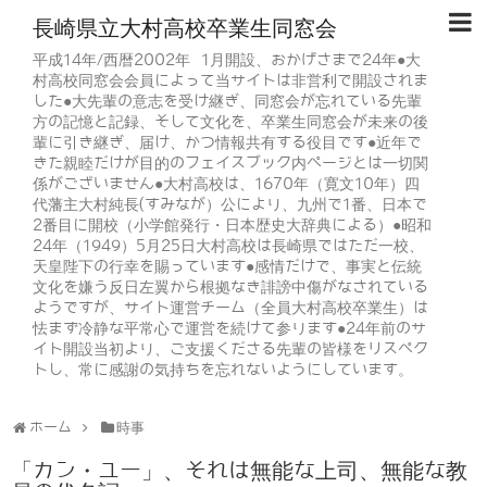
長崎県立大村高校卒業生同窓会
平成14年/西暦2002年 1月開設、おかげさまで24年●大
村高校同窓会会員によって当サイトは非営利で開設されま
した●大先輩の意志を受け継ぎ、同窓会が忘れている先輩
方の記憶と記録、そして文化を、卒業生同窓会が未来の後
輩に引き継ぎ、届け、かつ情報共有する役目です●近年で
きた親睦だけが目的のフェイスブック内ページとは一切関
係がございません●大村高校は、1670年（寛文10年）四
代藩主大村純長(すみなが）公により、九州で1番、日本で
2番目に開校（小学館発行・日本歴史大辞典による）●昭和
24年（1949）5月25日大村高校は長崎県ではただ一校、
天皇陛下の行幸を賜っています●感情だけで、事実と伝統
文化を嫌う反日左翼から根拠なき誹謗中傷がなされている
ようですが、サイト運営チーム（全員大村高校卒業生）は
怯まず冷静な平常心で運営を続けて参ります●24年前のサ
イト開設当初より、ご支援くださる先輩の皆様をリスペク
トし、常に感謝の気持ちを忘れないようにしています。
ホーム
時事
「カン・ユー」、それは無能な上司、無能な教