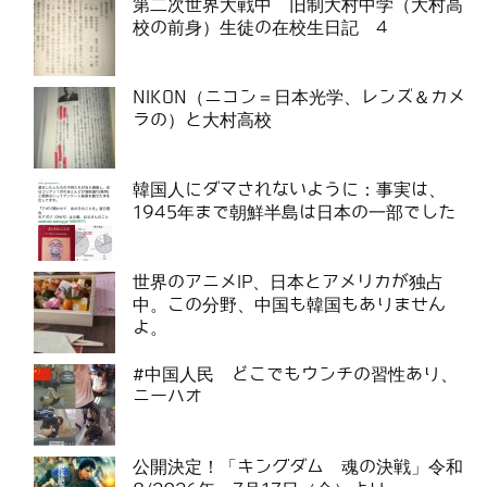
第二次世界大戦中 旧制大村中学（大村高
校の前身）生徒の在校生日記 4
NIKON（ニコン＝日本光学、レンズ＆カメ
ラの）と大村高校
韓国人にダマされないように：事実は、
1945年まで朝鮮半島は日本の一部でした
世界のアニメIP、日本とアメリカが独占
中。この分野、中国も韓国もありません
よ。
#中国人民 どこでもウンチの習性あり、
ニーハオ
公開決定！「キングダム 魂の決戦」令和