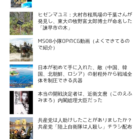
ヒゼンマユミ：大村市桜馬場の千葉さんが
発見し、東大の牧野富太郎博士が命名した
「諫早市の木」
MS08小隊OPのCG動画（よくできてるの
で紹介）
日本が初めて手に入れた、敵（中国、韓
国、北朝鮮、ロシア）の射程外から戦域全
体を制圧できる兵器
本当の開戦決定者は、近衛文麿（このえふ
みまろ）内閣総理大臣だった
共産党は人助けしたことがありましたか？
共産党「陸上自衛隊は人殺し」チラシ配布