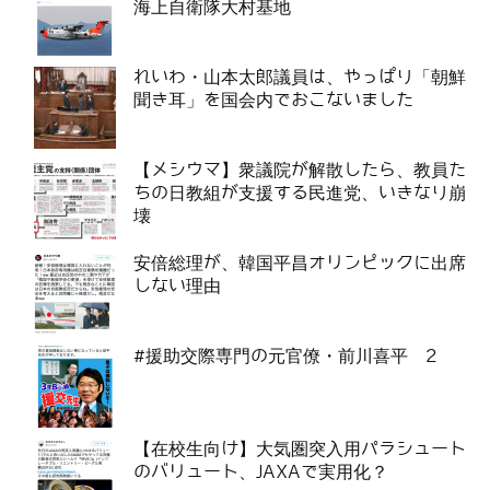
海上自衛隊大村基地
れいわ・山本太郎議員は、やっぱり「朝鮮
聞き耳」を国会内でおこないました
【メシウマ】衆議院が解散したら、教員た
ちの日教組が支援する民進党、いきなり崩
壊
安倍総理が、韓国平昌オリンピックに出席
しない理由
#援助交際専門の元官僚・前川喜平 2
【在校生向け】大気圏突入用パラシュート
のバリュート、JAXAで実用化？