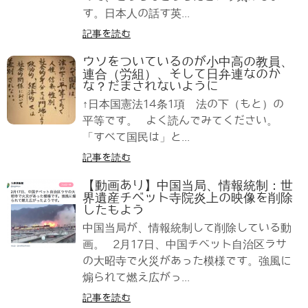
す。日本人の話す英...
記事を読む
ウソをついているのが小中高の教員、
連合（労組）、そして日弁連なのか
な？だまされないように
↑日本国憲法14条1項 法の下（もと）の
平等です。 よく読んでみてください。
「すべて国民は」と...
記事を読む
【動画あり】中国当局、情報統制：世
界遺産チベット寺院炎上の映像を削除
したもよう
中国当局が、情報統制して削除している動
画。 2月17日、中国チベット自治区ラサ
の大昭寺で火災があった模様です。強風に
煽られて燃え広がっ...
記事を読む