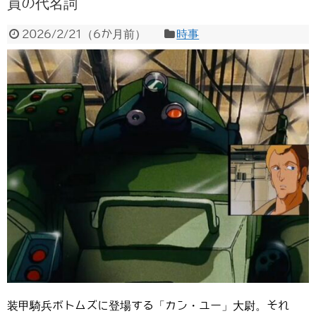
員の代名詞
2026/2/21
（
6か月前
）
時事
装甲騎兵ボトムズに登場する「カン・ユー」大尉。それ