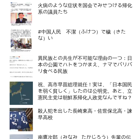
火病のような症状を国会でみせつける帰化
系の議員たち
#中国人民 不潔（ふけつ）で穢（きた
な）い
異民族との共生が不可能な理由の一つ：日
本の公園でハトをつかまえ、ナマでバリバ
リ食べる民族
祝、高市早苗総理就任！実は、「日本国民
を弱く貧しく」したのは公明党。あと、立
憲民主党は朝鮮系帰化人政党なんですね？
殺人犯を出した長崎東高・佐世保北高・諫
早高校
南鷹次郎（みなみ たかじろう）先輩の伝