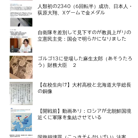
人類初の2340（6回転半）成功、日本人・
荻原大翔、Xゲームで金メダル
自衛隊を差別して見下すのが教員上がりの
立憲民主党：国会で明らかになりました
ゴルゴ13に登場した麻生太郎（あそうたろ
う）財務大臣 ２
【在校生向け】大村高校と北海道大学総長
の銅像
【開戦前】動画あり：ロシアが北朝鮮国境
近くに軍隊を集結させている
国旗損壊罪（こっきそんかいざい）法案、