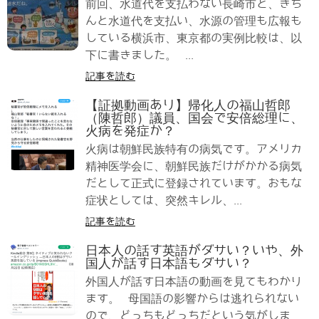
前回、水道代を支払わない長崎市と、きち
んと水道代を支払い、水源の管理も広報も
している横浜市、東京都の実例比較は、以
下に書きました。 ...
記事を読む
【証拠動画あり】帰化人の福山哲郎
（陳哲郎）議員、国会で安倍総理に、
火病を発症か？
火病は朝鮮民族特有の病気です。アメリカ
精神医学会に、朝鮮民族だけがかかる病気
だとして正式に登録されています。おもな
症状としては、突然キレル、...
記事を読む
日本人の話す英語がダサい？いや、外
国人が話す日本語もダサい？
外国人が話す日本語の動画を見てもわかり
ます。 母国語の影響からは逃れられない
ので、どっちもどっちだという気がしま