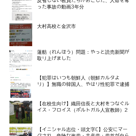
反省しない教員たちがおこした、人命を奪
った事故の動画3年分
大村高校と金沢市
蓮舫（れんほう）問題：やっと読売新聞が
取り上げました
【犯罪はいつも朝鮮人（朝鮮カルタよ
り）】無職の韓国人、やはり性犯罪で逮捕
【在校生向け】織田信長と大村をつなぐル
イス・フロイス（ポルトガル人宣教師）2
【イニシャル志位・頭文字C】公安にマー
クされ、危険な政党・共産党：党首が自ら