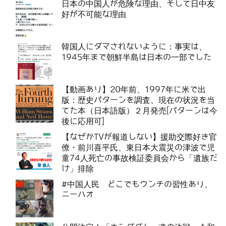
日本の中国人が危険な理由、そして日中友
好が不可能な理由
韓国人にダマされないように：事実は、
1945年まで朝鮮半島は日本の一部でした
【動画あり】20年前、1997年に米で出
版：歴史パターンを調査、現在の状況を当
てた本（日本語版）２月発売[パターンは今
後に応用可]
【なぜかTVが報道しない】援助交際好き官
僚・前川喜平氏、東日本大震災の津波で児
童74人死亡の事故検証委員会から「遺族だ
け」排除
#中国人民 どこでもウンチの習性あり、
ニーハオ