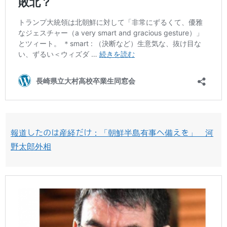
報道したのは産経だけ：「朝鮮半島有事へ備えを」 河
野太郎外相