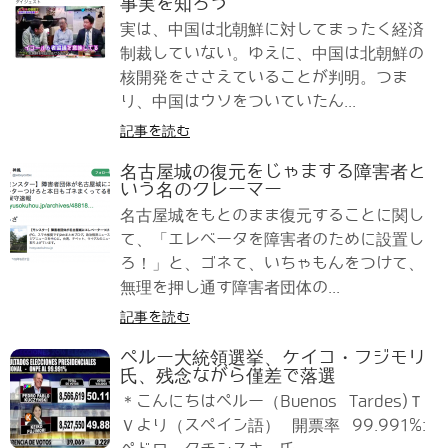
事実を知ろう
実は、中国は北朝鮮に対してまったく経済
制裁していない。ゆえに、中国は北朝鮮の
核開発をささえていることが判明。つま
り、中国はウソをついていたん...
記事を読む
名古屋城の復元をじゃまする障害者と
いう名のクレーマー
名古屋城をもとのまま復元することに関し
て、「エレベータを障害者のために設置し
ろ！」と、ゴネて、いちゃもんをつけて、
無理を押し通す障害者団体の...
記事を読む
ペルー大統領選挙、ケイコ・フジモリ
氏、残念ながら僅差で落選
＊こんにちはペルー（Buenos Tardes)Ｔ
Ｖより（スペイン語） 開票率 99.991%: