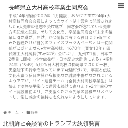
長崎県立大村高校卒業生同窓会
平成14年/西暦2002年 1月開設、おかげさまで24年●大
村高校同窓会会員によって当サイトは非営利で開設されま
した●大先輩の意志を受け継ぎ、同窓会が忘れている先輩
方の記憶と記録、そして文化を、卒業生同窓会が未来の後
輩に引き継ぎ、届け、かつ情報共有する役目です●近年で
きた親睦だけが目的のフェイスブック内ページとは一切関
係がございません●大村高校は、1670年（寛文10年）四
代藩主大村純長(すみなが）公により、九州で1番、日本で
2番目に開校（小学館発行・日本歴史大辞典による）●昭和
24年（1949）5月25日大村高校は長崎県ではただ一校、
天皇陛下の行幸を賜っています●感情だけで、事実と伝統
文化を嫌う反日左翼から根拠なき誹謗中傷がなされている
ようですが、サイト運営チーム（全員大村高校卒業生）は
怯まず冷静な平常心で運営を続けて参ります●24年前のサ
イト開設当初より、ご支援くださる先輩の皆様をリスペク
トし、常に感謝の気持ちを忘れないようにしています。
ホーム
時事
北朝鮮と会談前のトランプ大統領発言