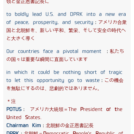
領と金正恩書記長に
to boldly lead U.S. and DPRK into a new era
of peace, prosperity, and security
：
アメリカ合衆
国と北朝鮮を、新しい平和、繁栄、そして安全の時代へ
と大きく導く
Our countries face a pivotal moment
：
私たち
の国々は重要な瞬間に直面しています
in which it could be nothing short of tragic
to let this opportunity go to waste
：
この機会
を無駄にするのは、悲劇的ではありません。
＊注
POTUS
：
アメリカ大統領＝The
P
resident
o
f
t
he
U
nited
S
tates.
Chairman Kim
：
北朝鮮の金正恩書記長
DPRK
：
北朝鮮＝
D
emocratic
P
eople’s
R
epublic of