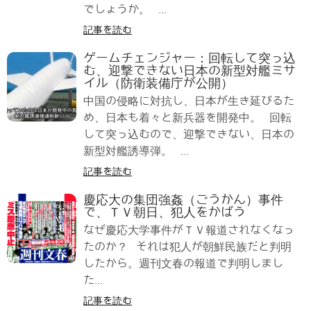
でしょうか。 ...
記事を読む
ゲームチェンジャー：回転して突っ込
む、迎撃できない日本の新型対艦ミサ
イル（防衛装備庁が公開）
中国の侵略に対抗し、日本が生き延びるた
め、日本も着々と新兵器を開発中。 回転
して突っ込むので、迎撃できない、日本の
新型対艦誘導弾。 ...
記事を読む
慶応大の集団強姦（ごうかん）事件
で、ＴＶ朝日、犯人をかばう
なぜ慶応大学事件がＴＶ報道されなくなっ
たのか？ それは犯人が朝鮮民族だと判明
したから。週刊文春の報道で判明しまし
た...
記事を読む