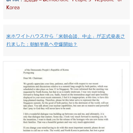
K
orea
米ホワイトハウスから「米朝会談、中止」が正式発表さ
れました：朝鮮半島へ空爆開始？