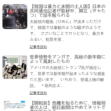
【韓国は暴力と未開の土人国】日本の
共同通信記者が取材中、脚立（きゃた
つ）で頭を殴られる
大統領の罷免（ひめん）が決まっただけ
で、韓国では暴動のような騒ぎのようで
す。 ささいなことでカッとなり、暴力を
ふるい、犯罪を実...
記事を読む
世界情勢をマンガで、高校の新学期に
よって風刺したもの
アメリカの大統領にトランプ氏が就任し
て、世界では新学期が始まったような感覚
だと思います。 いちおう、登場人物の解
説。 ＊前列左よ...
記事を読む
【開戦前】危機を知るために、情報弱
者の人は、朝日新聞はやめてネットで