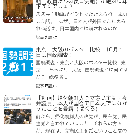
組（教員たちの反日労組）が絶対に却
下するでしょ？
スズキ自動車がインドでたたえられ、成功
した話。 なぜ、日本人が外国でたたえら
れる話は、日本国内では消されるのか...
記事を読む
東京、大阪のポスター比較：10月１
日は国政調査！
国勢調査：東京と大阪のポスター比較 東
京 こちらより 大阪 国勢調査とは何です
か？ 総務省...
記事を読む
【動画】帰化朝鮮人？立憲民主党・今
井議員、本人が国会で日本人ではなか
ったことを暴露（ばくろ）
前から、帰化朝鮮人の政党が、民主党、民
進党と言われていました。それらの方々
が、現在は、立憲民主党だということなの