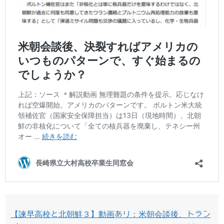
【諫早高校と北朝鮮３】動画あり：米朝会談後、トラン