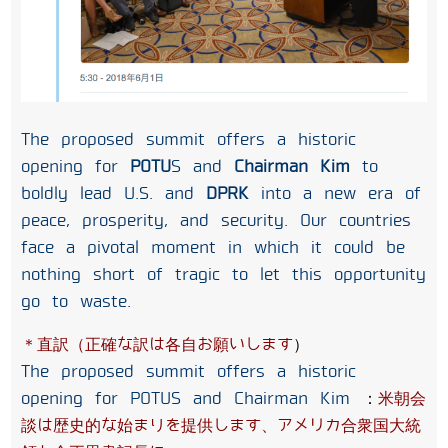
The proposed summit offers a historic
opening for
POTU
S and
Chairman Kim
to
boldly lead U.S. and
DPRK
into a new era of
peace, prosperity, and security. Our countries
face a pivotal moment in which it could be
nothing short of tragic to let this opportunity
go to waste.
＊直訳（正確な訳は各自お願いします
）
The proposed summit offers a historic
opening for POTUS and Chairman Kim
：
米朝会
談は歴史的な始まりを提供します、アメリカ合衆国大統