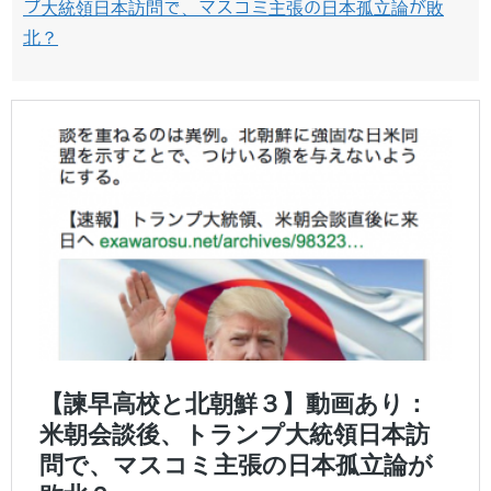
プ大統領日本訪問で、マスコミ主張の日本孤立論が敗
北？