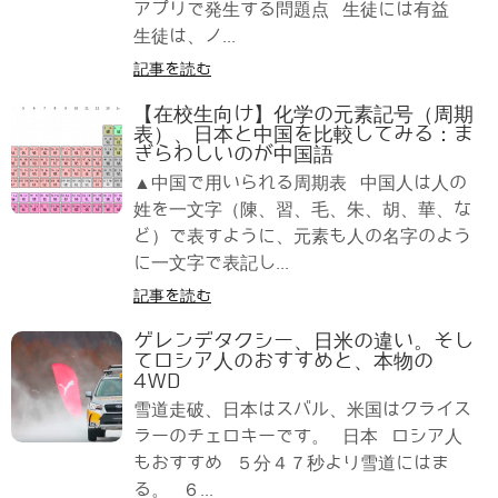
アプリで発生する問題点 生徒には有益
生徒は、ノ...
記事を読む
【在校生向け】化学の元素記号（周期
表）、日本と中国を比較してみる：ま
ぎらわしいのが中国語
▲中国で用いられる周期表 中国人は人の
姓を一文字（陳、習、毛、朱、胡、華、な
ど）で表すように、元素も人の名字のよう
に一文字で表記し...
記事を読む
ゲレンデタクシー、日米の違い。そし
てロシア人のおすすめと、本物の
4WD
雪道走破、日本はスバル、米国はクライス
ラーのチェロキーです。 日本 ロシア人
もおすすめ ５分４７秒より雪道にはま
る。 ６...