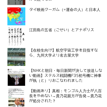
タイ映画クーガム（=運命の人）と日本人
江田島の五省（ごせい）とアナポリス
【在校生向け】航空宇宙工学を目指すな
ら、九州大学より名古屋大学
【NHKと朝日・毎日新聞が決して放送しな
い動画】ステルス戦闘機F35初号機に神事
が執（と）りおこなわれました
【動画あり】真相：モンゴル人力士が八百
長をやめない→貴乃花親方が告発→貴乃花
が処分された？