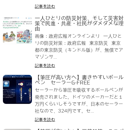
記事を読む
一人ひとりの防災対策、そして災害対
策で民進・共産・社民がダメダメな理
由
画像：政府広報オンラインより 一人ひと
りの防災対策：政府広報 東京防災 東京
都の東京防災（キンドル版）が、無償でア
マゾンサ...
記事を読む
【筆圧が高い方へ】書きやすいボール
ペン セーラーG-FREE
セーラーから筆圧を吸収するボールペンが
発売されました。ドイツのメーカーだと１
万円くらいしそうですが、日本のセーラー
社なので、324円です。セ...
記事を読む