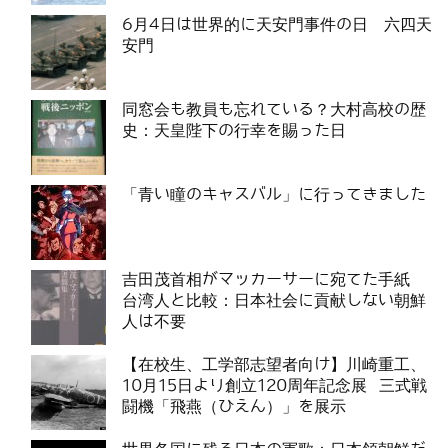
6月4日は世界的に天安門事件の日 六四天
安門
同窓会も教員も忘れている？大村高校の歴
史：天皇陛下の行幸を賜った日
「青い瞳のキャスバル」に行ってきました
吉田茂首相がマッカーサーに宛てた手紙
台湾人と比較：日本社会に貢献しない朝鮮
人は不要
【在校生、工学部志望者向け】川崎重工、
10月15日より創立120周年記念展 三式戦
闘機「飛燕（ひえん）」を展示