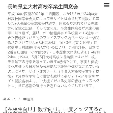
長崎県立大村高校卒業生同窓会
平成14年/西暦2002年 1月開設、おかげさまで24年●大
村高校同窓会会員によって当サイトは非営利で開設されま
した●大先輩の意志を受け継ぎ、同窓会が忘れている先輩
方の記憶と記録、そして文化を、卒業生同窓会が未来の後
輩に引き継ぎ、届け、かつ情報共有する役目です●近年で
きた親睦だけが目的のフェイスブック内ページとは一切関
係がございません●大村高校は、1670年（寛文10年）四
代藩主大村純長(すみなが）公により、九州で1番、日本で
2番目に開校（小学館発行・日本歴史大辞典による）●昭和
24年（1949）5月25日大村高校は長崎県ではただ一校、
天皇陛下の行幸を賜っています●感情だけで、事実と伝統
文化を嫌う反日左翼から根拠なき誹謗中傷がなされている
ようですが、サイト運営チーム（全員大村高校卒業生）は
怯まず冷静な平常心で運営を続けて参ります●24年前のサ
イト開設当初より、ご支援くださる先輩の皆様をリスペク
トし、常に感謝の気持ちを忘れないようにしています。
ホーム
道具
【在校生向け】数学向け。一度ノックすると、