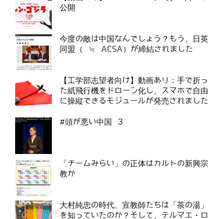
公開
今度の敵は中国なんでしょう？もう、日英
同盟（ ≒ ACSA）が締結されました
【工学部志望者向け】動画あり：手で折っ
た紙飛行機をドローン化し、スマホで自由
に操縦できるモジュールが発売されました
#頭が悪い中国 3
「チームみらい」の正体はカルトの新興宗
教か
大村純忠の時代、宣教師たちは「茶の湯」
を知っていたのか？そして、テルマエ・ロ