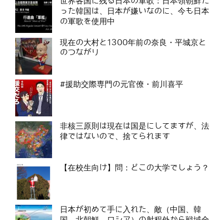
世界各国に残る日本の軍歌：日本領朝鮮だ
った韓国は、日本が嫌いなのに、今も日本
の軍歌を使用中
現在の大村と1300年前の奈良・平城京と
のつながり
#援助交際専門の元官僚・前川喜平
非核三原則は現在は国是にしてますが、法
律ではないので、捨てられます
【在校生向け】問：どこの大学でしょう？
日本が初めて手に入れた、敵（中国、韓
国、北朝鮮、ロシア）の射程外から戦域全